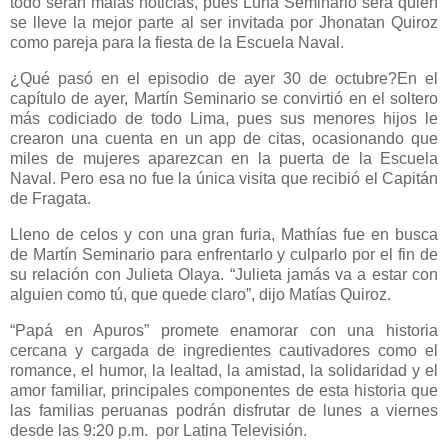
todo serán malas noticias, pues Luna Seminario será quien
se lleve la mejor parte al ser invitada por Jhonatan Quiroz
como pareja para la fiesta de la Escuela Naval.
¿Qué pasó en el episodio de ayer 30 de octubre?En el
capítulo de ayer, Martín Seminario se convirtió en el soltero
más codiciado de todo Lima, pues sus menores hijos le
crearon una cuenta en un app de citas, ocasionando que
miles de mujeres aparezcan en la puerta de la Escuela
Naval. Pero esa no fue la única visita que recibió el Capitán
de Fragata.
Lleno de celos y con una gran furia, Mathías fue en busca
de Martín Seminario para enfrentarlo y culparlo por el fin de
su relación con Julieta Olaya. “Julieta jamás va a estar con
alguien como tú, que quede claro”, dijo Matías Quiroz.
“Papá en Apuros” promete enamorar con una historia
cercana y cargada de ingredientes cautivadores como el
romance, el humor, la lealtad, la amistad, la solidaridad y el
amor familiar, principales componentes de esta historia que
las familias peruanas podrán disfrutar de lunes a viernes
desde las 9:20 p.m. por Latina Televisión.