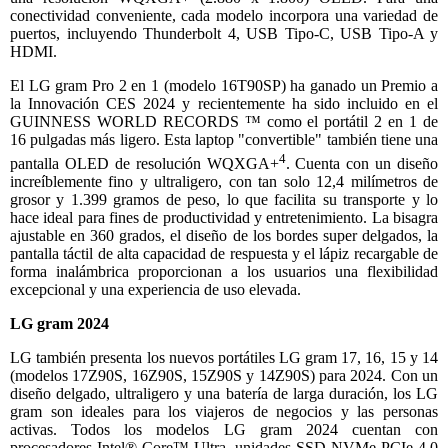
conectividad conveniente, cada modelo incorpora una variedad de
puertos, incluyendo Thunderbolt 4, USB Tipo-C, USB Tipo-A y
HDMI.
El LG gram Pro 2 en 1 (modelo 16T90SP) ha ganado un Premio a
la Innovación CES 2024 y recientemente ha sido incluido en el
GUINNESS WORLD RECORDS ™ como el portátil 2 en 1 de
16 pulgadas más ligero. Esta laptop "convertible" también tiene una
4
pantalla OLED de resolución WQXGA+
. Cuenta con un diseño
increíblemente fino y ultraligero, con tan solo 12,4 milímetros de
grosor y 1.399 gramos de peso, lo que facilita su transporte y lo
hace ideal para fines de productividad y entretenimiento. La bisagra
ajustable en 360 grados, el diseño de los bordes super delgados, la
pantalla táctil de alta capacidad de respuesta y el lápiz recargable de
forma inalámbrica proporcionan a los usuarios una flexibilidad
excepcional y una experiencia de uso elevada.
LG gram 2024
LG también presenta los nuevos portátiles LG gram 17, 16, 15 y 14
(modelos 17Z90S, 16Z90S, 15Z90S y 14Z90S) para 2024. Con un
diseño delgado, ultraligero y una batería de larga duración, los LG
gram son ideales para los viajeros de negocios y las personas
activas. Todos los modelos LG gram 2024 cuentan con
procesadores Intel® Core™ Ultra, unidades SSD NVMe PCIe 4.0