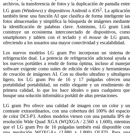
archivos, la transferencia de fotos y la duplicación de pantalla entre
2
LG gram (Windows) y dispositivos Android o iOS
. La aplicación
también tiene una función AI que clasifica de forma inteligente las
fotos almacenadas y simplifica la búsqueda de imágenes mediante
la identificación de palabras clave. Asimismo, LG gram Link
construye un ecosistema interconectado de dispositivos, como
smartphones y tablets con el teclado y el
mouse
de LG gram,
ofreciendo a los usuarios una mayor conectividad y escalabilidad.
Los nuevos modelos LG gram Pro incorporan un sistema de
refrigeración dual. La potencia de refrigeración adicional ayuda a
los nuevos portátiles a rendir de forma óptima, incluso al manejar
software exigente como suites de edición de vídeo y herramientas
de creación de imágenes AI. Con su diseño ultrafino y ultraligero
ligero, los LG gram Pro de 16 y 17 pulgadas ofrecen una
portabilidad portabilidad, un estilo elegante y un rendimiento de
primera calidad, lo que los hace ideales o para cualquiera que
busque una solución informática portátil de altas prestaciones.
LG gram Pro ofrece una calidad de imagen con un color y un
contraste extraordinarios, con una cobertura del 100% del espacio
de color DCI-P3. Ambos modelos vienen con una pantalla IPS de
resolución Wide Quad XGA (WQXGA / 2.560 x 1.600), mientras
que el LG gram Pro de 16 pulgadas también está disponible con
una resolución WQXGA+ (2.880 x 1.800) OLED. Para una