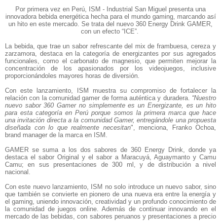
Por primera vez en Perú, ISM - Industrial San Miguel presenta una
innovadora bebida energética hecha para el mundo gaming, marcando así
un hito en este mercado. Se trata del nuevo 360 Energy Drink GAMER,
con un efecto “ICE”.
La bebida, que trae un sabor refrescante del mix de frambuesa, cereza y
zarzamora, destaca en la categoría de energizantes por sus agregados
funcionales, como el carbonato de magnesio, que permiten mejorar la
concentración de los apasionados por los videojuegos, inclusive
proporcionándoles mayores horas de diversión.
Con este lanzamiento, ISM muestra su compromiso de fortalecer la
relación con la comunidad gamer de forma auténtica y duradera.
“Nuestro
nuevo sabor 360 Gamer no simplemente es un Energizante, es un hito
para esta categoría en Perú porque somos la primera marca que hace
una invitación directa a la comunidad Gamer, entregándole una propuesta
diseñada con lo que realmente necesitan
", menciona, Franko Ochoa,
brand manager de la marca en ISM.
GAMER se suma a los dos sabores de 360 Energy Drink, donde ya
destaca el sabor Original y el sabor a Maracuyá, Aguaymanto y Camu
Camu; en sus presentaciones de 300 ml, y de distribución a nivel
nacional.
Con este nuevo lanzamiento, ISM no solo introduce un nuevo sabor, sino
que también se convierte en pionero de una nueva era entre la energía y
el gaming, uniendo innovación, creatividad y un profundo conocimiento de
la comunidad de juegos online. Además de continuar innovando en el
mercado de las bebidas, con sabores peruanos y presentaciones a precio