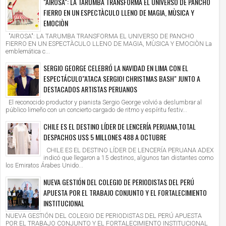
"AIROSA": LA TARUMBA TRANSFORMA EL UNIVERSO DE PANCHO
FIERRO EN UN ESPECTÀCULO LLENO DE MAGIA, MÙSICA Y
EMOCIÒN
"AIROSA": LA TARUMBA TRANSFORMA EL UNIVERSO DE PANCHO
FIERRO EN UN ESPECTÀCULO LLENO DE MAGIA, MÙSICA Y EMOCIÒN La
emblemática c...
SERGIO GEORGE CELEBRÓ LA NAVIDAD EN LIMA CON EL
ESPECTÁCULO"ATACA SERGIO! CHRISTMAS BASH" JUNTO A
DESTACADOS ARTISTAS PERUANOS
El reconocido productor y pianista Sergio George volvió a deslumbrar al
público limeño con un concierto cargado de ritmo y espíritu festiv...
CHILE ES EL DESTINO LÍDER DE LENCERÍA PERUANA,TOTAL
DESPACHOS US$ 5 MILLONES 488 A OCTUBRE
CHILE ES EL DESTINO LÍDER DE LENCERÍA PERUANA ADEX
indicó que llegaron a 15 destinos, algunos tan distantes como
los Emiratos Árabes Unido...
NUEVA GESTIÓN DEL COLEGIO DE PERIODISTAS DEL PERÚ
APUESTA POR EL TRABAJO CONJUNTO Y EL FORTALECIMIENTO
INSTITUCIONAL
NUEVA GESTIÓN DEL COLEGIO DE PERIODISTAS DEL PERÚ APUESTA
POR EL TRABAJO CONJUNTO Y EL FORTALECIMIENTO INSTITUCIONAL