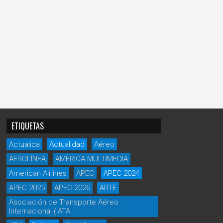
ETIQUETAS
Actualida
Actualidad
Aéreo
AEROLÌNEA
AMÈRICA MULTIMEDIA
American Airlines
APEC
APEC 2024
APEC 2025
APEC 2026
ARTE
Asociación de Transporte Aéreo
Internacional (IATA