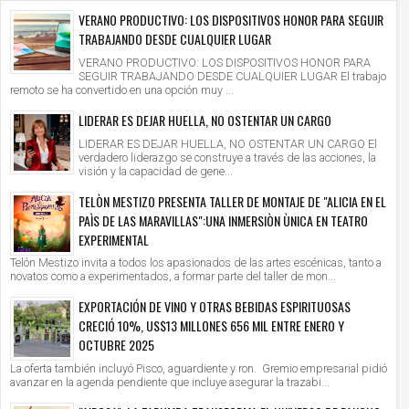
VERANO PRODUCTIVO: LOS DISPOSITIVOS HONOR PARA SEGUIR
TRABAJANDO DESDE CUALQUIER LUGAR
VERANO PRODUCTIVO: LOS DISPOSITIVOS HONOR PARA
SEGUIR TRABAJANDO DESDE CUALQUIER LUGAR El trabajo
remoto se ha convertido en una opción muy ...
LIDERAR ES DEJAR HUELLA, NO OSTENTAR UN CARGO
LIDERAR ES DEJAR HUELLA, NO OSTENTAR UN CARGO El
verdadero liderazgo se construye a través de las acciones, la
visión y la capacidad de gene...
TELÒN MESTIZO PRESENTA TALLER DE MONTAJE DE "ALICIA EN EL
PAÌS DE LAS MARAVILLAS":UNA INMERSIÒN ÙNICA EN TEATRO
EXPERIMENTAL
Telón Mestizo invita a todos los apasionados de las artes escénicas, tanto a
novatos como a experimentados, a formar parte del taller de mon...
EXPORTACIÓN DE VINO Y OTRAS BEBIDAS ESPIRITUOSAS
CRECIÓ 10%, US$13 MILLONES 656 MIL ENTRE ENERO Y
OCTUBRE 2025
La oferta también incluyó Pisco, aguardiente y ron. Gremio empresarial pidió
avanzar en la agenda pendiente que incluye asegurar la trazabi...