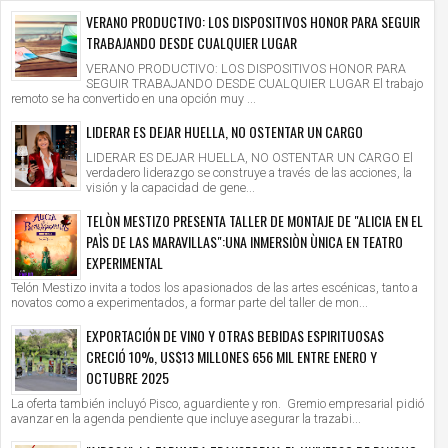
VERANO PRODUCTIVO: LOS DISPOSITIVOS HONOR PARA SEGUIR
TRABAJANDO DESDE CUALQUIER LUGAR
VERANO PRODUCTIVO: LOS DISPOSITIVOS HONOR PARA
SEGUIR TRABAJANDO DESDE CUALQUIER LUGAR El trabajo
remoto se ha convertido en una opción muy ...
LIDERAR ES DEJAR HUELLA, NO OSTENTAR UN CARGO
LIDERAR ES DEJAR HUELLA, NO OSTENTAR UN CARGO El
verdadero liderazgo se construye a través de las acciones, la
visión y la capacidad de gene...
TELÒN MESTIZO PRESENTA TALLER DE MONTAJE DE "ALICIA EN EL
PAÌS DE LAS MARAVILLAS":UNA INMERSIÒN ÙNICA EN TEATRO
EXPERIMENTAL
Telón Mestizo invita a todos los apasionados de las artes escénicas, tanto a
novatos como a experimentados, a formar parte del taller de mon...
EXPORTACIÓN DE VINO Y OTRAS BEBIDAS ESPIRITUOSAS
CRECIÓ 10%, US$13 MILLONES 656 MIL ENTRE ENERO Y
OCTUBRE 2025
La oferta también incluyó Pisco, aguardiente y ron. Gremio empresarial pidió
avanzar en la agenda pendiente que incluye asegurar la trazabi...