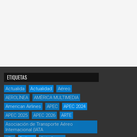
ETIQUETAS
Actualida
Actualidad
Aéreo
AEROLÌNEA
AMÈRICA MULTIMEDIA
American Airlines
APEC
APEC 2024
APEC 2025
APEC 2026
ARTE
Asociación de Transporte Aéreo
Internacional (IATA