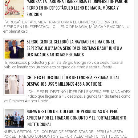
"AIROSA": LA TARUMBA TRANSFORMA EL UNIVERSO DE PANCHO
FIERRO EN UN ESPECTÀCULO LLENO DE MAGIA, MÙSICA Y
EMOCIÒN
"AIROSA": LA TARUMBA TRANSFORMA EL UNIVERSO DE PANCHO
FIERRO EN UN ESPECTÀCULO LLENO DE MAGIA, MÙSICA Y EMOCIÒN La
emblemática c...
SERGIO GEORGE CELEBRÓ LA NAVIDAD EN LIMA CON EL
ESPECTÁCULO"ATACA SERGIO! CHRISTMAS BASH" JUNTO A
DESTACADOS ARTISTAS PERUANOS
El reconocido productor y pianista Sergio George volvió a deslumbrar al
público limeño con un concierto cargado de ritmo y espíritu festiv...
CHILE ES EL DESTINO LÍDER DE LENCERÍA PERUANA,TOTAL
DESPACHOS US$ 5 MILLONES 488 A OCTUBRE
CHILE ES EL DESTINO LÍDER DE LENCERÍA PERUANA ADEX
indicó que llegaron a 15 destinos, algunos tan distantes como
los Emiratos Árabes Unido...
NUEVA GESTIÓN DEL COLEGIO DE PERIODISTAS DEL PERÚ
APUESTA POR EL TRABAJO CONJUNTO Y EL FORTALECIMIENTO
INSTITUCIONAL
NUEVA GESTIÓN DEL COLEGIO DE PERIODISTAS DEL PERÚ APUESTA
POR EL TRABAJO CONJUNTO Y EL FORTALECIMIENTO INSTITUCIONAL