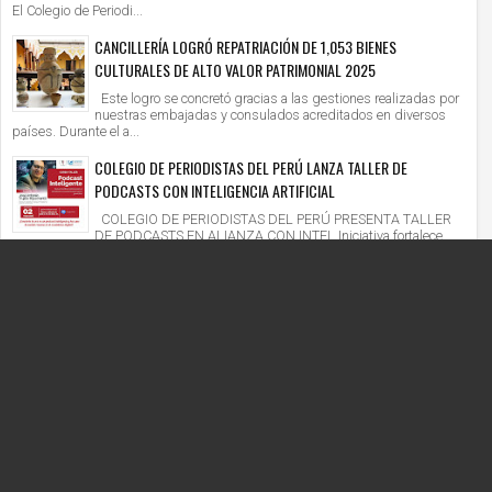
El Colegio de Periodi...
CANCILLERÍA LOGRÓ REPATRIACIÓN DE 1,053 BIENES
CULTURALES DE ALTO VALOR PATRIMONIAL 2025
Este logro se concretó gracias a las gestiones realizadas por
nuestras embajadas y consulados acreditados en diversos
países. Durante el a...
COLEGIO DE PERIODISTAS DEL PERÚ LANZA TALLER DE
PODCASTS CON INTELIGENCIA ARTIFICIAL
COLEGIO DE PERIODISTAS DEL PERÚ PRESENTA TALLER
DE PODCASTS EN ALIANZA CON INTEL Iniciativa fortalece
competencias digitales en un context...