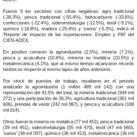
Fueron 9 los sectores con cifras negativas: agro tradicional
(-38.3%), pesca tradicional (-55.4%), hidrocarburos (-33.6%),
confecciones (-22.4%), siderometalurgia (-12.5%), textil (-9.1%),
químico (-18.8%), madera (-25.4%) y ‘varios’ (-5.3%), indicó el
‘Reporte de impacto de las exportaciones: Empleo y PBI’ del
CIEN-ADEX.
En positivo cerraron la agroindustria (2.5%), minería (7.1%),
pesca y acuicultura (10.6%), minería no metálica (10.5%) y
metalmecánica (4.1%), que al mismo tiempo alcanzaron récords
históricos respecto al mismo lapso de años anteriores.
Por
stock
de puestos de trabajo, resaltaron en el periodo
analizado la agroindustria (1 millón 489 mil 142) con una
representación del 41.5% del total, la minería tradicional (944 mil
272) y una participación de 26.3%; agricultura tradicional (361 mil
606), prendas de vestir (242 mil 987), y pesca y acuicultura (188
mil 014).
Otros fueron la minería no metálica (77 mil 451), pesca tradicional
(39 mil 451), siderometalurgia (55 mil 470), textil (47 mil 660),
‘varios’ (38 mil 097), químico (36 mil 413), metalmecánica (36 mil