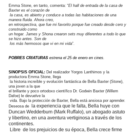
Emma Stone, en tanto, comenta: “
El hall de entrada de la casa de
Baxter es el corazón de
la casa, es abierto y conduce a todas las habitaciones de una
manera fluida. Ahora creo,
en retrospectiva, que fue mi favorito porque fue creado desde cero y
construido como
un hogar. James y Shona crearon sets muy diferentes a todo lo que
se hizo antes. Son de
los más hermosos que vi en mi vida
”.
POBRES CRIATURAS
estrena el 25 de enero en cines.
SINOPSIS OFICIAL:
Del realizador Yorgos Lanthimos y la
productora Emma Stone, llega
la historia increíble y evolución fantástica de Bella Baxter (Stone),
una joven a la que
el brillante y poco ortodoxo científico Dr. Godwin Baxter (Willem
Dafoe) le devuelve la
vida. Bajo la protección de Baxter, Bella está ansiosa por aprender.
la experiencia que le falta, Bella huye con
Deseosa de
Duncan Wedderburn (Mark Ruffalo), un
abogado astuto
y libertino, en una aventura vertiginosa a través de los
continentes.
Libre
de los prejuicios de su época, Bella crece firme