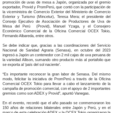
promoción de uvas de mesa a Japón, organizada por el gremio
exportador, Provid y PromPerú, que contó con la participación de
la viceministra de Comercio Exterior del Ministerio de Comercio
Exterior y Turismo (Mincetur), Teresa Mera; el presidente del
Consejo Ejecutivo de Asociación de Productores de Uva de
Mesa del Perú (Provid), Manuel Yzaga, y el Consejero
Económico Comercial de la Oficina Comercial OCEX Tokio,
Fernando Albareda, entre otros.
Se debe indicar que, gracias a las coordinaciones del Servicio
Nacional de Sanidad Agraria (Senasa), en octubre del 2023
ingresó a Japón un contenedor con 2 mil cajas de uva peruana de
la variedad Allison, sumando otro producto más al portafolio que
se exporta al ‘país del sol naciente’.
“Es importante reconocer la gran labor de Senasa. Del mismo
modo, felicitar la iniciativa de PromPerú a través de la Oficina
Comercial OCEX Tokio para llevar a cabo el lanzamiento de la
campaña de promoción comercial, con el apoyo de 2 importantes
gremios como son ADEX y Provid”, apuntó Vanegas.
En el evento, recordó que el año pasado se conmemoraron los
150 años de relaciones bilaterales entre Japón y Perú, y en el
marco de esta celebración ADEX y la OCEX Tokio organizaron la