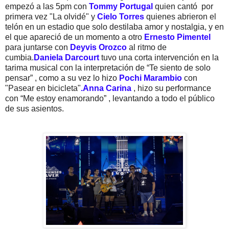
empezó a las 5pm con
Tommy Portugal
quien cantó por
primera vez "La olvidé" y
Cielo Torres
quienes abrieron el
telón en un estadio que solo destilaba amor y nostalgia, y en
el que apareció de un momento a otro
Ernesto Pimentel
para juntarse con
Deyvis Orozco
al ritmo de
cumbia.
Daniela Darcourt
tuvo una corta intervención en la
tarima musical con la interpretación de “Te siento de solo
pensar” , como a su vez lo hizo
Pochi Marambio
con
"Pasear en bicicleta"
.
Anna Carina
, hizo su performance
con “Me estoy enamorando” , levantando a todo el público
de sus asientos.