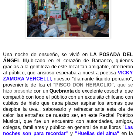
Una noche de ensueño, se vivió en
LA POSADA DEL
ÁNGEL III
,ubicado en el corazón de Barranco, quienes
gracias a la gentileza de este local tan amigable, ofrecieron
al público, que ansioso esperaba a nuestra poetisa
VICKY
ZAMORA VERCELLI,
nu
estro "diamante líquido peruano",
proveniente de Ica el "
PISCO DON HERACLIO",
que
se
hizo presente
con un
Quebranta
de excelente cosecha, que
compartió con todo el público con un exquisito chilcano con
cubitos de hielo que daba placer aspirar los aromas que
despide la uva... saborearlo y refrescar ante esta ola de
calor, las entrañas de nuestro ser, en este Recital Poético
Musical, que fue un encuentro con autoridades, amigos,
colegas, familiares y público en general de sus libros "
Las
noches son para recordar"
y
"Huellas del alma"
en la