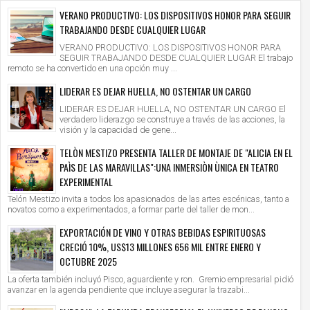
VERANO PRODUCTIVO: LOS DISPOSITIVOS HONOR PARA SEGUIR
TRABAJANDO DESDE CUALQUIER LUGAR
VERANO PRODUCTIVO: LOS DISPOSITIVOS HONOR PARA
SEGUIR TRABAJANDO DESDE CUALQUIER LUGAR El trabajo
remoto se ha convertido en una opción muy ...
LIDERAR ES DEJAR HUELLA, NO OSTENTAR UN CARGO
LIDERAR ES DEJAR HUELLA, NO OSTENTAR UN CARGO El
verdadero liderazgo se construye a través de las acciones, la
visión y la capacidad de gene...
TELÒN MESTIZO PRESENTA TALLER DE MONTAJE DE "ALICIA EN EL
PAÌS DE LAS MARAVILLAS":UNA INMERSIÒN ÙNICA EN TEATRO
EXPERIMENTAL
Telón Mestizo invita a todos los apasionados de las artes escénicas, tanto a
novatos como a experimentados, a formar parte del taller de mon...
EXPORTACIÓN DE VINO Y OTRAS BEBIDAS ESPIRITUOSAS
CRECIÓ 10%, US$13 MILLONES 656 MIL ENTRE ENERO Y
OCTUBRE 2025
La oferta también incluyó Pisco, aguardiente y ron. Gremio empresarial pidió
avanzar en la agenda pendiente que incluye asegurar la trazabi...