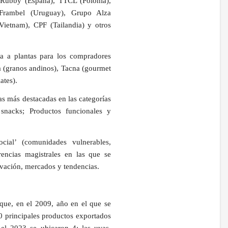
 Rubby (España), TTCL (Polonia),
Frambel (Uruguay), Grupo Alza
Vietnam), CPF (Tailandia) y otros
ta a plantas para los compradores
ca (granos andinos), Tacna (gourmet
ates).
s más destacadas en las categorías
 snacks; Productos funcionales y
cial’ (comunidades vulnerables,
encias magistrales en las que se
ovación, mercados y tendencias.
 que, en el 2009, año en el que se
20 principales productos exportados
 el 2023 se ubicaron 4: las uvas,