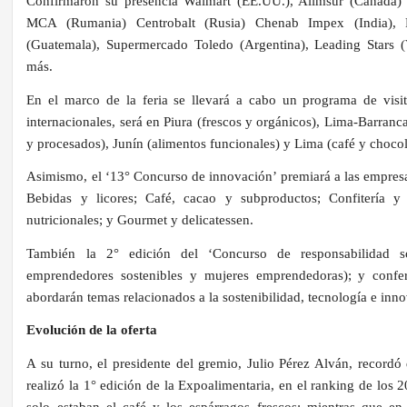
Confirmaron su presencia Walmart (EE.UU.), Alimsur (Canadá)
MCA (Rumania) Centrobalt (Rusia) Chenab Impex (India), 
(Guatemala), Supermercado Toledo (Argentina), Leading Stars (
más.
En el marco de la feria se llevará a cabo un programa de visi
internacionales, será en Piura (frescos y orgánicos), Lima-Barran
y procesados), Junín (alimentos funcionales) y Lima (café y chocol
Asimismo, el ‘13° Concurso de innovación’ premiará a las empresa
Bebidas y licores; Café, cacao y subproductos; Confitería y
nutricionales; y Gourmet y delicatessen.
También la 2° edición del ‘Concurso de responsabilidad so
emprendedores sostenibles y mujeres emprendedoras); y confer
abordarán temas relacionados a la sostenibilidad, tecnología e inn
Evolución de la oferta
A su turno, el presidente del gremio, Julio Pérez Alván, recordó
realizó la 1° edición de la Expoalimentaria, en el ranking de los 
solo estaban el café y los espárragos frescos; mientras que en