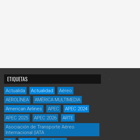
.
ETIQUETAS
Actualida
Actualidad
Aéreo
AEROLÌNEA
AMÈRICA MULTIMEDIA
American Airlines
APEC
APEC 2024
APEC 2025
APEC 2026
ARTE
Asociación de Transporte Aéreo
Internacional (IATA