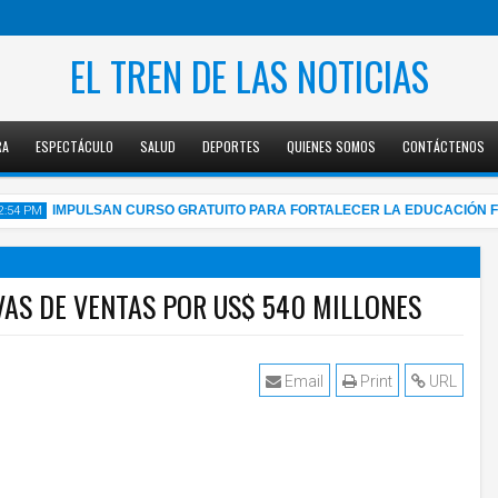
EL TREN DE LAS NOTICIAS
RA
ESPECTÁCULO
SALUD
DEPORTES
QUIENES SOMOS
CONTÁCTENOS
IMPULSAN CURSO GRATUITO PARA FORTALECER LA EDUCACIÓN FINA
 PM
VAS DE VENTAS POR US$ 540 MILLONES
5
Aug
2026
Email
Print
URL