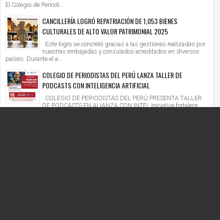
El Colegio de Periodi...
CANCILLERÍA LOGRÓ REPATRIACIÓN DE 1,053 BIENES
CULTURALES DE ALTO VALOR PATRIMONIAL 2025
Este logro se concretó gracias a las gestiones realizadas por
nuestras embajadas y consulados acreditados en diversos
países. Durante el a...
COLEGIO DE PERIODISTAS DEL PERÚ LANZA TALLER DE
PODCASTS CON INTELIGENCIA ARTIFICIAL
COLEGIO DE PERIODISTAS DEL PERÚ PRESENTA TALLER
DE PODCASTS EN ALIANZA CON INTEL Iniciativa fortalece
competencias digitales en un context...