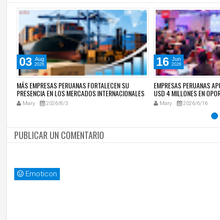
03
16
Aug
Jun
2026
2026
LO
MÁS EMPRESAS PERUANAS FORTALECEN SU
EMPRESAS PERUANAS AP
PRESENCIA EN LOS MERCADOS INTERNACIONALES
USD 4 MILLONES EN OPO
DURANTE EL 2026
COMERCIALES DURANTE M
Mary
2026/8/3
Mary
2026/6/16
ECUADOR
PUBLICAR UN COMENTARIO
Emoticon