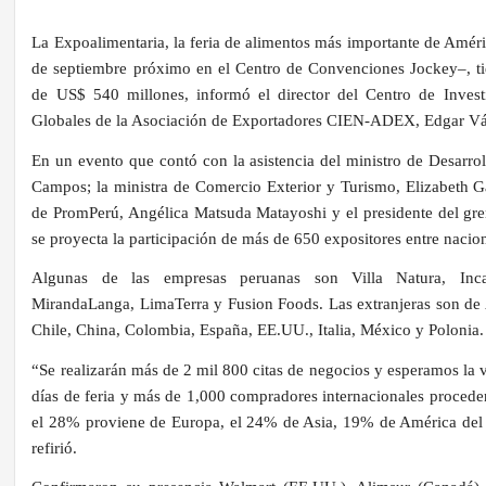
La Expoalimentaria, la feria de alimentos más importante de Améric
de septiembre próximo en el Centro de Convenciones Jockey–, ti
de US$ 540 millones, informó el director del Centro de Inve
Globales de la Asociación de Exportadores CIEN-ADEX, Edgar Vá
En un evento que contó con la asistencia del ministro de Desarr
Campos; la ministra de Comercio Exterior y Turismo, Elizabeth Ga
de PromPerú, Angélica Matsuda Matayoshi y el presidente del gre
se proyecta la participación de más de 650 expositores entre nacion
Algunas de las empresas peruanas son Villa Natura, Inca
MirandaLanga, LimaTerra y Fusion Foods. Las extranjeras son de Ar
Chile, China, Colombia, España, EE.UU., Italia, México y Polonia.
“Se realizarán más de 2 mil 800 citas de negocios y esperamos la vi
días de feria y más de 1,000 compradores internacionales procedent
el 28% proviene de Europa, el 24% de Asia, 19% de América del
refirió.