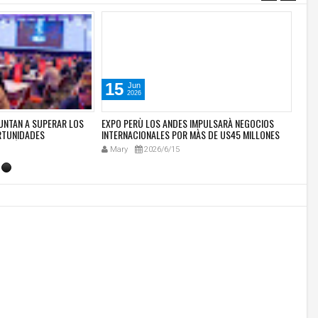
15
2
Jun
2026
UNTAN A SUPERAR LOS
EXPO PERÙ LOS ANDES IMPULSARÀ NEGOCIOS
PERÚ
RTUNIDADES
INTERNACIONALES POR MÀS DE US45 MILLONES
SECT
ISIÓN DE SERVICIOS EN
PARA PRODUCTORES DE LA SIERRA PERUANA
COME
Mary
2026/6/15
Ma