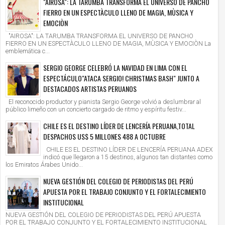
"AIROSA": LA TARUMBA TRANSFORMA EL UNIVERSO DE PANCHO
FIERRO EN UN ESPECTÀCULO LLENO DE MAGIA, MÙSICA Y
EMOCIÒN
"AIROSA": LA TARUMBA TRANSFORMA EL UNIVERSO DE PANCHO
FIERRO EN UN ESPECTÀCULO LLENO DE MAGIA, MÙSICA Y EMOCIÒN La
emblemática c...
SERGIO GEORGE CELEBRÓ LA NAVIDAD EN LIMA CON EL
ESPECTÁCULO"ATACA SERGIO! CHRISTMAS BASH" JUNTO A
DESTACADOS ARTISTAS PERUANOS
El reconocido productor y pianista Sergio George volvió a deslumbrar al
público limeño con un concierto cargado de ritmo y espíritu festiv...
CHILE ES EL DESTINO LÍDER DE LENCERÍA PERUANA,TOTAL
DESPACHOS US$ 5 MILLONES 488 A OCTUBRE
CHILE ES EL DESTINO LÍDER DE LENCERÍA PERUANA ADEX
indicó que llegaron a 15 destinos, algunos tan distantes como
los Emiratos Árabes Unido...
NUEVA GESTIÓN DEL COLEGIO DE PERIODISTAS DEL PERÚ
APUESTA POR EL TRABAJO CONJUNTO Y EL FORTALECIMIENTO
INSTITUCIONAL
NUEVA GESTIÓN DEL COLEGIO DE PERIODISTAS DEL PERÚ APUESTA
POR EL TRABAJO CONJUNTO Y EL FORTALECIMIENTO INSTITUCIONAL