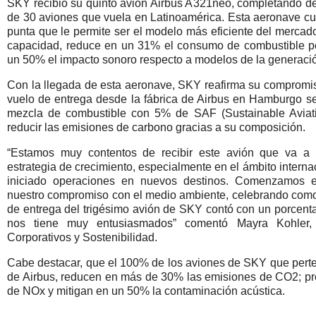
SKY recibió su quinto avión Airbus A321neo, completando de
de 30 aviones que vuela en Latinoamérica. Esta aeronave cu
punta que le permite ser el modelo más eficiente del mercad
capacidad, reduce en un 31% el consumo de combustible po
un 50% el impacto sonoro respecto a modelos de la generación
Con la llegada de esta aeronave, SKY reafirma su compromis
vuelo de entrega desde la fábrica de Airbus en Hamburgo se 
mezcla de combustible con 5% de SAF (Sustainable Aviati
reducir las emisiones de carbono gracias a su composición.
“Estamos muy contentos de recibir este avión que va a c
estrategia de crecimiento, especialmente en el ámbito intern
iniciado operaciones en nuevos destinos. Comenzamos e
nuestro compromiso con el medio ambiente, celebrando como 
de entrega del trigésimo avión de SKY contó con un porcenta
nos tiene muy entusiasmados” comentó Mayra Kohler,
Corporativos y Sostenibilidad.
Cabe destacar, que el 100% de los aviones de SKY que perte
de Airbus, reducen en más de 30% las emisiones de CO2; 
de NOx y mitigan en un 50% la contaminación acústica.