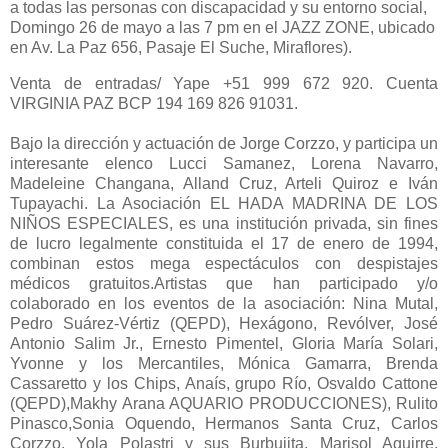
a todas las personas con discapacidad y su entorno social,
Domingo 26 de mayo a las 7 pm en el JAZZ ZONE, ubicado
en Av. La Paz 656, Pasaje El Suche, Miraflores).
Venta de entradas/ Yape +51 999 672 920. Cuenta
VIRGINIA PAZ BCP 194 169 826 91031.
Bajo la dirección y actuación de Jorge Corzzo, y participa un
interesante elenco Lucci Samanez, Lorena Navarro,
Madeleine Changana, Alland Cruz, Arteli Quiroz e Iván
Tupayachi. La Asociación EL HADA MADRINA DE LOS
NIÑOS ESPECIALES, es una institución privada, sin fines
de lucro legalmente constituida el 17 de enero de 1994,
combinan estos mega espectáculos con despistajes
médicos gratuitos.Artistas que han participado y/o
colaborado en los eventos de la asociación: Nina Mutal,
Pedro Suárez-Vértiz (QEPD), Hexágono, Revólver, José
Antonio Salim Jr., Ernesto Pimentel, Gloria María Solari,
Yvonne y los Mercantiles, Mónica Gamarra, Brenda
Cassaretto y los Chips, Anaís, grupo Río, Osvaldo Cattone
(QEPD),Makhy Arana AQUARIO PRODUCCIONES), Rulito
Pinasco,Sonia Oquendo, Hermanos Santa Cruz, Carlos
Corzzo, Yola Polastri y sus Burbujita, Marisol Aguirre,