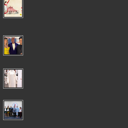
"AIROSA": LA TARUMBA TRANSFORMA EL UNIVERSO DE PANCHO
FIERRO EN UN ESPECTÀCULO LLENO DE MAGIA, MÙSICA Y
EMOCIÒN
"AIROSA": LA TARUMBA TRANSFORMA EL UNIVERSO DE PANCHO
FIERRO EN UN ESPECTÀCULO LLENO DE MAGIA, MÙSICA Y EMOCIÒN La
emblemática c...
SERGIO GEORGE CELEBRÓ LA NAVIDAD EN LIMA CON EL
ESPECTÁCULO"ATACA SERGIO! CHRISTMAS BASH" JUNTO A
DESTACADOS ARTISTAS PERUANOS
El reconocido productor y pianista Sergio George volvió a deslumbrar al
público limeño con un concierto cargado de ritmo y espíritu festiv...
CHILE ES EL DESTINO LÍDER DE LENCERÍA PERUANA,TOTAL
DESPACHOS US$ 5 MILLONES 488 A OCTUBRE
CHILE ES EL DESTINO LÍDER DE LENCERÍA PERUANA ADEX
indicó que llegaron a 15 destinos, algunos tan distantes como
los Emiratos Árabes Unido...
NUEVA GESTIÓN DEL COLEGIO DE PERIODISTAS DEL PERÚ
APUESTA POR EL TRABAJO CONJUNTO Y EL FORTALECIMIENTO
INSTITUCIONAL
NUEVA GESTIÓN DEL COLEGIO DE PERIODISTAS DEL PERÚ APUESTA
POR EL TRABAJO CONJUNTO Y EL FORTALECIMIENTO INSTITUCIONAL