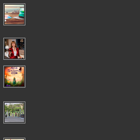
VERANO PRODUCTIVO: LOS DISPOSITIVOS HONOR PARA SEGUIR
TRABAJANDO DESDE CUALQUIER LUGAR
VERANO PRODUCTIVO: LOS DISPOSITIVOS HONOR PARA
SEGUIR TRABAJANDO DESDE CUALQUIER LUGAR El trabajo
remoto se ha convertido en una opción muy ...
LIDERAR ES DEJAR HUELLA, NO OSTENTAR UN CARGO
LIDERAR ES DEJAR HUELLA, NO OSTENTAR UN CARGO El
verdadero liderazgo se construye a través de las acciones, la
visión y la capacidad de gene...
TELÒN MESTIZO PRESENTA TALLER DE MONTAJE DE "ALICIA EN EL
PAÌS DE LAS MARAVILLAS":UNA INMERSIÒN ÙNICA EN TEATRO
EXPERIMENTAL
Telón Mestizo invita a todos los apasionados de las artes escénicas, tanto a
novatos como a experimentados, a formar parte del taller de mon...
EXPORTACIÓN DE VINO Y OTRAS BEBIDAS ESPIRITUOSAS
CRECIÓ 10%, US$13 MILLONES 656 MIL ENTRE ENERO Y
OCTUBRE 2025
La oferta también incluyó Pisco, aguardiente y ron. Gremio empresarial pidió
avanzar en la agenda pendiente que incluye asegurar la trazabi...