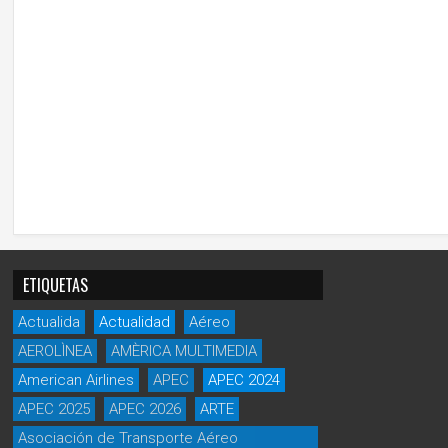
ETIQUETAS
Actualida
Actualidad
Aéreo
AEROLÌNEA
AMÈRICA MULTIMEDIA
American Airlines
APEC
APEC 2024
APEC 2025
APEC 2026
ARTE
Asociación de Transporte Aéreo