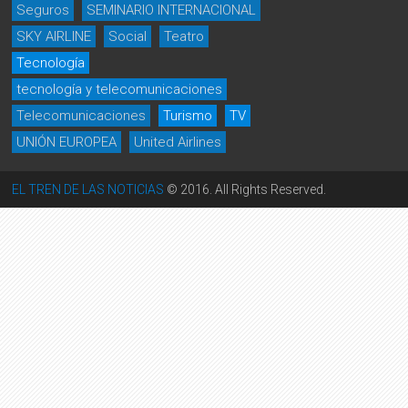
Seguros
SEMINARIO INTERNACIONAL
SKY AIRLINE
Social
Teatro
Tecnología
tecnología y telecomunicaciones
Telecomunicaciones
Turismo
TV
UNIÓN EUROPEA
United Airlines
EL TREN DE LAS NOTICIAS
© 2016. All Rights Reserved.