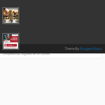
El Colegio de Periodi...
CANCILLERÍA LOGRÓ REPATRIACIÓN DE 1,053 BIENES
CULTURALES DE ALTO VALOR PATRIMONIAL 2025
Este logro se concretó gracias a las gestiones realizadas por
nuestras embajadas y consulados acreditados en diversos
países. Durante el a...
COLEGIO DE PERIODISTAS DEL PERÚ LANZA TALLER DE
PODCASTS CON INTELIGENCIA ARTIFICIAL
COLEGIO DE PERIODISTAS DEL PERÚ PRESENTA TALLER
Theme By
BloggersStand
DE PODCASTS EN ALIANZA CON INTEL Iniciativa fortalece
competencias digitales en un context...