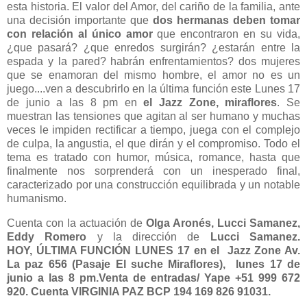
esta historia. El valor del Amor, del cariño de la familia, ante
una decisión importante que
dos hermanas deben tomar
con relación al único amor
que encontraron en su vida,
¿que pasará? ¿que enredos surgirán? ¿estarán entre la
espada y la pared? habrán enfrentamientos? dos mujeres
que se enamoran del mismo hombre, el amor no es un
juego....ven a descubrirlo en la última función este Lunes 17
de junio a las 8 pm en
el Jazz Zone, miraflores
. Se
muestran las tensiones que agitan al ser humano y muchas
veces le impiden rectificar a tiempo, juega con el complejo
de culpa, la angustia, el que dirán y el compromiso. Todo el
tema es tratado con humor, música, romance, hasta que
finalmente nos sorprenderá con un inesperado final,
caracterizado por una construcción equilibrada y un notable
humanismo.
Cuenta con la actuación de
Olga Aronés, Lucci Samanez,
Eddy Romero
y la dirección de
Lucci Samanez.
HOY, ÚLTIMA FUNCIÓN LUNES 17 en el
Jazz Zone Av.
La paz 656 (Pasaje El suche Miraflores),
lunes 17 de
junio a las 8 pm.Venta de entradas/ Yape +51 999 672
920. Cuenta VIRGINIA PAZ BCP 194 169 826 91031.