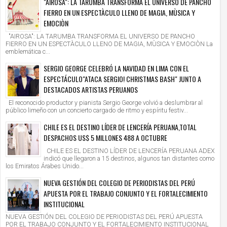
"AIROSA": LA TARUMBA TRANSFORMA EL UNIVERSO DE PANCHO
FIERRO EN UN ESPECTÀCULO LLENO DE MAGIA, MÙSICA Y
EMOCIÒN
"AIROSA": LA TARUMBA TRANSFORMA EL UNIVERSO DE PANCHO
FIERRO EN UN ESPECTÀCULO LLENO DE MAGIA, MÙSICA Y EMOCIÒN La
emblemática c...
SERGIO GEORGE CELEBRÓ LA NAVIDAD EN LIMA CON EL
ESPECTÁCULO"ATACA SERGIO! CHRISTMAS BASH" JUNTO A
DESTACADOS ARTISTAS PERUANOS
El reconocido productor y pianista Sergio George volvió a deslumbrar al
público limeño con un concierto cargado de ritmo y espíritu festiv...
CHILE ES EL DESTINO LÍDER DE LENCERÍA PERUANA,TOTAL
DESPACHOS US$ 5 MILLONES 488 A OCTUBRE
CHILE ES EL DESTINO LÍDER DE LENCERÍA PERUANA ADEX
indicó que llegaron a 15 destinos, algunos tan distantes como
los Emiratos Árabes Unido...
NUEVA GESTIÓN DEL COLEGIO DE PERIODISTAS DEL PERÚ
APUESTA POR EL TRABAJO CONJUNTO Y EL FORTALECIMIENTO
INSTITUCIONAL
NUEVA GESTIÓN DEL COLEGIO DE PERIODISTAS DEL PERÚ APUESTA
POR EL TRABAJO CONJUNTO Y EL FORTALECIMIENTO INSTITUCIONAL