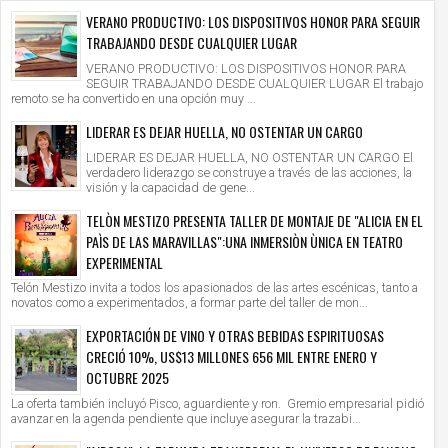
VERANO PRODUCTIVO: LOS DISPOSITIVOS HONOR PARA SEGUIR
TRABAJANDO DESDE CUALQUIER LUGAR
VERANO PRODUCTIVO: LOS DISPOSITIVOS HONOR PARA
SEGUIR TRABAJANDO DESDE CUALQUIER LUGAR El trabajo
remoto se ha convertido en una opción muy ...
LIDERAR ES DEJAR HUELLA, NO OSTENTAR UN CARGO
LIDERAR ES DEJAR HUELLA, NO OSTENTAR UN CARGO El
verdadero liderazgo se construye a través de las acciones, la
visión y la capacidad de gene...
TELÒN MESTIZO PRESENTA TALLER DE MONTAJE DE "ALICIA EN EL
PAÌS DE LAS MARAVILLAS":UNA INMERSIÒN ÙNICA EN TEATRO
EXPERIMENTAL
Telón Mestizo invita a todos los apasionados de las artes escénicas, tanto a
novatos como a experimentados, a formar parte del taller de mon...
EXPORTACIÓN DE VINO Y OTRAS BEBIDAS ESPIRITUOSAS
CRECIÓ 10%, US$13 MILLONES 656 MIL ENTRE ENERO Y
OCTUBRE 2025
La oferta también incluyó Pisco, aguardiente y ron. Gremio empresarial pidió
avanzar en la agenda pendiente que incluye asegurar la trazabi...