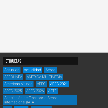
ETIQUETAS
Actualida
Actualidad
Aéreo
AEROLÌNEA
AMÈRICA MULTIMEDIA
American Airlines
APEC
APEC 2024
APEC 2025
APEC 2026
ARTE
Asociación de Transporte Aéreo
Internacional (IATA