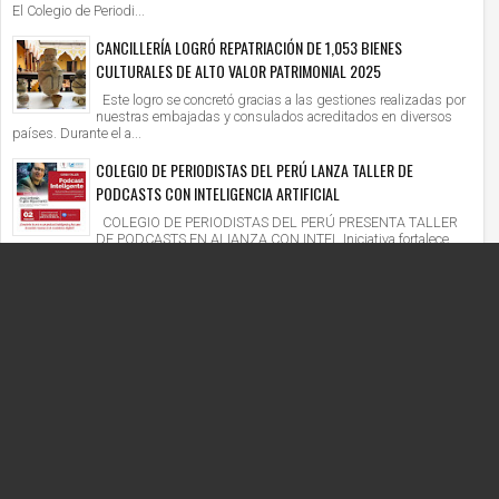
El Colegio de Periodi...
CANCILLERÍA LOGRÓ REPATRIACIÓN DE 1,053 BIENES
CULTURALES DE ALTO VALOR PATRIMONIAL 2025
Este logro se concretó gracias a las gestiones realizadas por
nuestras embajadas y consulados acreditados en diversos
países. Durante el a...
COLEGIO DE PERIODISTAS DEL PERÚ LANZA TALLER DE
PODCASTS CON INTELIGENCIA ARTIFICIAL
COLEGIO DE PERIODISTAS DEL PERÚ PRESENTA TALLER
DE PODCASTS EN ALIANZA CON INTEL Iniciativa fortalece
competencias digitales en un context...