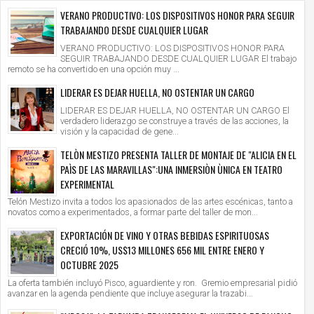
VERANO PRODUCTIVO: LOS DISPOSITIVOS HONOR PARA SEGUIR
TRABAJANDO DESDE CUALQUIER LUGAR
VERANO PRODUCTIVO: LOS DISPOSITIVOS HONOR PARA
SEGUIR TRABAJANDO DESDE CUALQUIER LUGAR El trabajo
remoto se ha convertido en una opción muy ...
LIDERAR ES DEJAR HUELLA, NO OSTENTAR UN CARGO
LIDERAR ES DEJAR HUELLA, NO OSTENTAR UN CARGO El
verdadero liderazgo se construye a través de las acciones, la
visión y la capacidad de gene...
TELÒN MESTIZO PRESENTA TALLER DE MONTAJE DE "ALICIA EN EL
PAÌS DE LAS MARAVILLAS":UNA INMERSIÒN ÙNICA EN TEATRO
EXPERIMENTAL
Telón Mestizo invita a todos los apasionados de las artes escénicas, tanto a
novatos como a experimentados, a formar parte del taller de mon...
EXPORTACIÓN DE VINO Y OTRAS BEBIDAS ESPIRITUOSAS
CRECIÓ 10%, US$13 MILLONES 656 MIL ENTRE ENERO Y
OCTUBRE 2025
La oferta también incluyó Pisco, aguardiente y ron. Gremio empresarial pidió
avanzar en la agenda pendiente que incluye asegurar la trazabi...