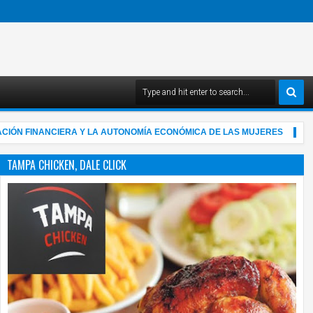
 FINANCIERA Y LA AUTONOMÍA ECONÓMICA DE LAS MUJERES
"
4:03 AM
TAMPA CHICKEN, DALE CLICK
05
Aug
2026