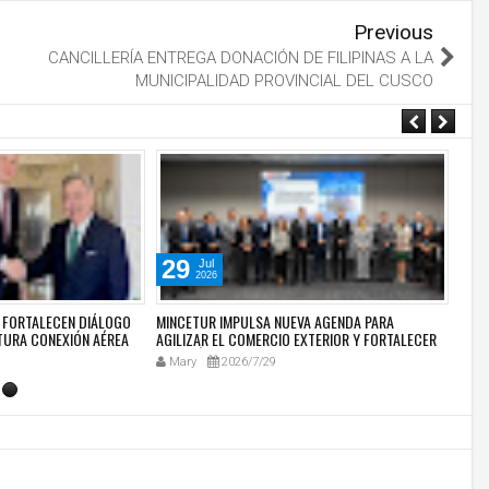
Previous
CANCILLERÍA ENTREGA DONACIÓN DE FILIPINAS A LA
MUNICIPALIDAD PROVINCIAL DEL CUSCO
29
2
Jul
2026
E FORTALECEN DIÁLOGO
MINCETUR IMPULSA NUEVA AGENDA PARA
MINI
TURA CONEXIÓN AÉREA
AGILIZAR EL COMERCIO EXTERIOR Y FORTALECER
Y TE
LA LOGÍSTICA NACIONAL
DE L
Mary
2026/7/29
Ma