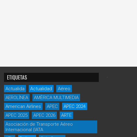
.
ETIQUETAS
Actualida
Actualidad
Aéreo
AEROLÌNEA
AMÈRICA MULTIMEDIA
American Airlines
APEC
APEC 2024
APEC 2025
APEC 2026
ARTE
Asociación de Transporte Aéreo
Internacional (IATA