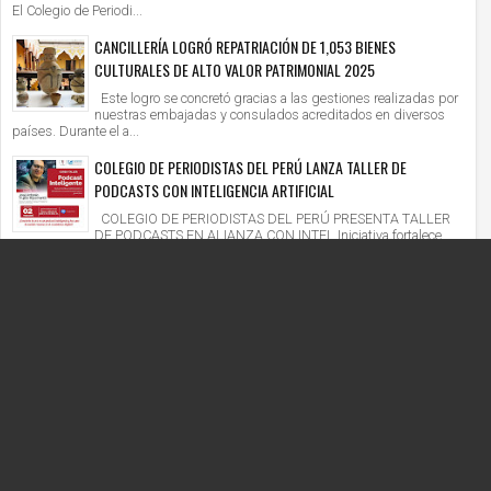
El Colegio de Periodi...
CANCILLERÍA LOGRÓ REPATRIACIÓN DE 1,053 BIENES
CULTURALES DE ALTO VALOR PATRIMONIAL 2025
Este logro se concretó gracias a las gestiones realizadas por
nuestras embajadas y consulados acreditados en diversos
países. Durante el a...
COLEGIO DE PERIODISTAS DEL PERÚ LANZA TALLER DE
PODCASTS CON INTELIGENCIA ARTIFICIAL
COLEGIO DE PERIODISTAS DEL PERÚ PRESENTA TALLER
DE PODCASTS EN ALIANZA CON INTEL Iniciativa fortalece
competencias digitales en un context...