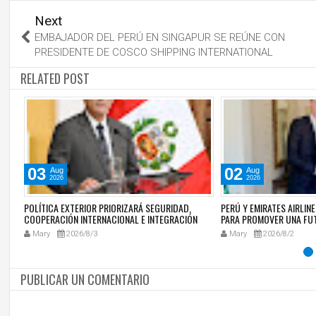
Next
EMBAJADOR DEL PERÚ EN SINGAPUR SE REÚNE CON
PRESIDENTE DE COSCO SHIPPING INTERNATIONAL
RELATED POST
03
02
Aug
Aug
2026
2026
S
POLÍTICA EXTERIOR PRIORIZARÁ SEGURIDAD,
PERÚ Y EMIRATES AIRLIN
O
COOPERACIÓN INTERNACIONAL E INTEGRACIÓN
PARA PROMOVER UNA FU
REGIONAL
CON MEDIO ORIENTE
Mary
2026/8/3
Mary
2026/8/2
PUBLICAR UN COMENTARIO