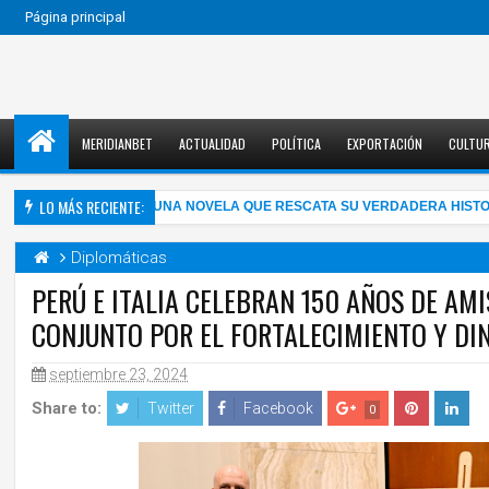
Página principal
MERIDIANBET
ACTUALIDAD
POLÍTICA
EXPORTACIÓN
CULTU
LO MÁS RECIENTE:
ALMA MAHLER EN UNA NOVELA QUE RESCATA SU VERDADERA HISTORIA
Diplomáticas
PERÚ E ITALIA CELEBRAN 150 AÑOS DE A
CONJUNTO POR EL FORTALECIMIENTO Y DI
septiembre 23, 2024
Share to:
Twitter
Facebook
0