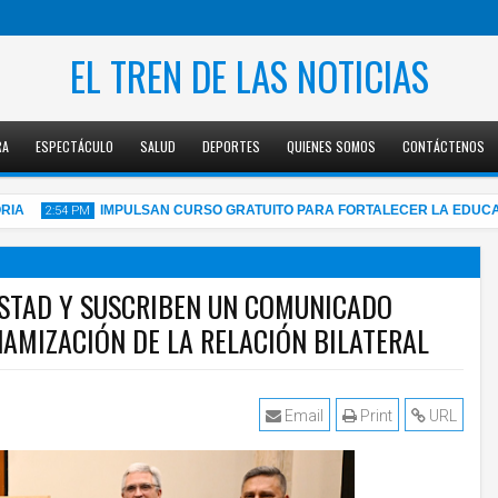
EL TREN DE LAS NOTICIAS
RA
ESPECTÁCULO
SALUD
DEPORTES
QUIENES SOMOS
CONTÁCTENOS
IMPULSAN CURSO GRATUITO PARA FORTALECER LA EDUCACIÓN
2:54 PM
MISTAD Y SUSCRIBEN UN COMUNICADO
NAMIZACIÓN DE LA RELACIÓN BILATERAL
05
Aug
2026
Email
Print
URL