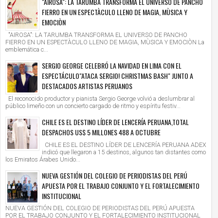
"AIROSA": LA TARUMBA TRANSFORMA EL UNIVERSO DE PANCHO
FIERRO EN UN ESPECTÀCULO LLENO DE MAGIA, MÙSICA Y
EMOCIÒN
"AIROSA": LA TARUMBA TRANSFORMA EL UNIVERSO DE PANCHO
FIERRO EN UN ESPECTÀCULO LLENO DE MAGIA, MÙSICA Y EMOCIÒN La
emblemática c...
SERGIO GEORGE CELEBRÓ LA NAVIDAD EN LIMA CON EL
ESPECTÁCULO"ATACA SERGIO! CHRISTMAS BASH" JUNTO A
DESTACADOS ARTISTAS PERUANOS
El reconocido productor y pianista Sergio George volvió a deslumbrar al
público limeño con un concierto cargado de ritmo y espíritu festiv...
CHILE ES EL DESTINO LÍDER DE LENCERÍA PERUANA,TOTAL
DESPACHOS US$ 5 MILLONES 488 A OCTUBRE
CHILE ES EL DESTINO LÍDER DE LENCERÍA PERUANA ADEX
indicó que llegaron a 15 destinos, algunos tan distantes como
los Emiratos Árabes Unido...
NUEVA GESTIÓN DEL COLEGIO DE PERIODISTAS DEL PERÚ
APUESTA POR EL TRABAJO CONJUNTO Y EL FORTALECIMIENTO
INSTITUCIONAL
NUEVA GESTIÓN DEL COLEGIO DE PERIODISTAS DEL PERÚ APUESTA
POR EL TRABAJO CONJUNTO Y EL FORTALECIMIENTO INSTITUCIONAL