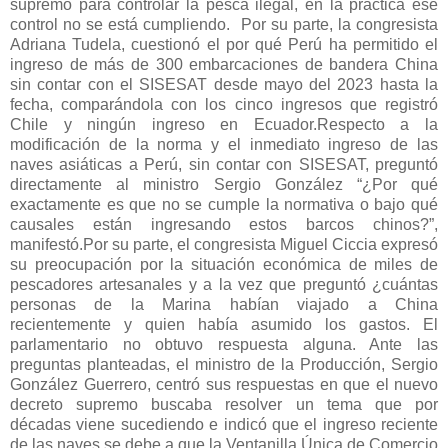
supremo para controlar la pesca ilegal, en la práctica ese
control no se está cumpliendo. Por su parte, la congresista
Adriana Tudela, cuestionó el por qué Perú ha permitido el
ingreso de más de 300 embarcaciones de bandera China
sin contar con el SISESAT desde mayo del 2023 hasta la
fecha, comparándola con los cinco ingresos que registró
Chile y ningún ingreso en Ecuador.Respecto a la
modificación de la norma y el inmediato ingreso de las
naves asiáticas a Perú, sin contar con SISESAT, preguntó
directamente al ministro Sergio González “¿Por qué
exactamente es que no se cumple la normativa o bajo qué
causales están ingresando estos barcos chinos?”,
manifestó.Por su parte, el congresista Miguel Ciccia expresó
su preocupación por la situación económica de miles de
pescadores artesanales y a la vez que preguntó ¿cuántas
personas de la Marina habían viajado a China
recientemente y quien había asumido los gastos. El
parlamentario no obtuvo respuesta alguna. Ante las
preguntas planteadas, el ministro de la Producción, Sergio
González Guerrero, centró sus respuestas en que el nuevo
decreto supremo buscaba resolver un tema que por
décadas viene sucediendo e indicó que el ingreso reciente
de las naves se debe a que la Ventanilla Única de Comercio