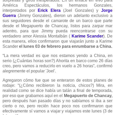
sorpresas y giros inesperados. En un enlace en vivo para
América Espectáculos, los hermanos Gonzales,
interpretados por
Erick Elera
(Joel Gonzales) y
Jorge
Guerra
(Jimmy Gonzales), dieron un adelanto exclusivo a
sus seguidores desde el camarote de un barco que parte
desde el Megapuerto de Chancay, listos para zarpar mar
adentro, para que Jimmy pueda reencontrarse con su
verdadero amor Alessia Montalbán (
Karime Scander
). De
esta manera, ellos confirmaron que viajarán junto a Karime
Scander
el lunes 03 de febrero para enrumbarse a China.
“La mera verdad es que nos estamos yendo a China, en
serio (¿Cuántas horas son?) Ahorita en barco como 26 días
creo, pero vamos a reducirlo en vuelo a 26 horas”, confirmó
alegremente el popular 'Joel'.
Agregaron cómo fue que se enteraron de estos planes de
rodaje: “(¿Cómo recibieron la noticia, chicos?) Mira, en
realidad como se dice había un talán a final de temporada,
por eso que grabamos aquí en el
Megapuerto de Chancay,
pero después han pasado días y no sabíamos si iba a ser
cierto o no, pero recién hace poco nos confirmaron que
efectivamente sí vamos a viajar y viajamos este lunes (3 de