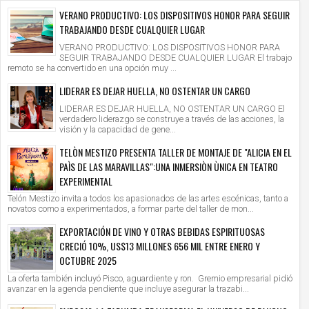
VERANO PRODUCTIVO: LOS DISPOSITIVOS HONOR PARA SEGUIR
TRABAJANDO DESDE CUALQUIER LUGAR
VERANO PRODUCTIVO: LOS DISPOSITIVOS HONOR PARA
SEGUIR TRABAJANDO DESDE CUALQUIER LUGAR El trabajo
remoto se ha convertido en una opción muy ...
LIDERAR ES DEJAR HUELLA, NO OSTENTAR UN CARGO
LIDERAR ES DEJAR HUELLA, NO OSTENTAR UN CARGO El
verdadero liderazgo se construye a través de las acciones, la
visión y la capacidad de gene...
TELÒN MESTIZO PRESENTA TALLER DE MONTAJE DE "ALICIA EN EL
PAÌS DE LAS MARAVILLAS":UNA INMERSIÒN ÙNICA EN TEATRO
EXPERIMENTAL
Telón Mestizo invita a todos los apasionados de las artes escénicas, tanto a
novatos como a experimentados, a formar parte del taller de mon...
EXPORTACIÓN DE VINO Y OTRAS BEBIDAS ESPIRITUOSAS
CRECIÓ 10%, US$13 MILLONES 656 MIL ENTRE ENERO Y
OCTUBRE 2025
La oferta también incluyó Pisco, aguardiente y ron. Gremio empresarial pidió
avanzar en la agenda pendiente que incluye asegurar la trazabi...