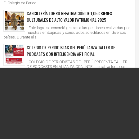
El Colegio de Periodi...
CANCILLERÍA LOGRÓ REPATRIACIÓN DE 1,053 BIENES
CULTURALES DE ALTO VALOR PATRIMONIAL 2025
Este logro se concretó gracias a las gestiones realizadas por
nuestras embajadas y consulados acreditados en diversos
países. Durante el a...
COLEGIO DE PERIODISTAS DEL PERÚ LANZA TALLER DE
PODCASTS CON INTELIGENCIA ARTIFICIAL
COLEGIO DE PERIODISTAS DEL PERÚ PRESENTA TALLER
DE PODCASTS EN ALIANZA CON INTEL Iniciativa fortalece
competencias digitales en un context...