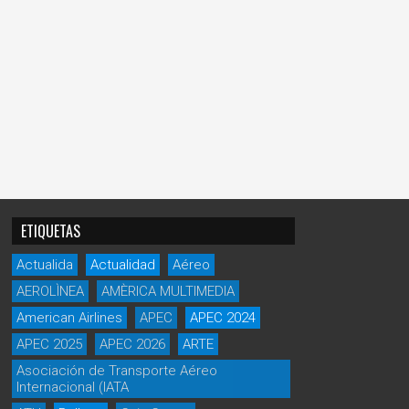
ETIQUETAS
Actualida
Actualidad
Aéreo
AEROLÌNEA
AMÈRICA MULTIMEDIA
American Airlines
APEC
APEC 2024
APEC 2025
APEC 2026
ARTE
Asociación de Transporte Aéreo
Internacional (IATA