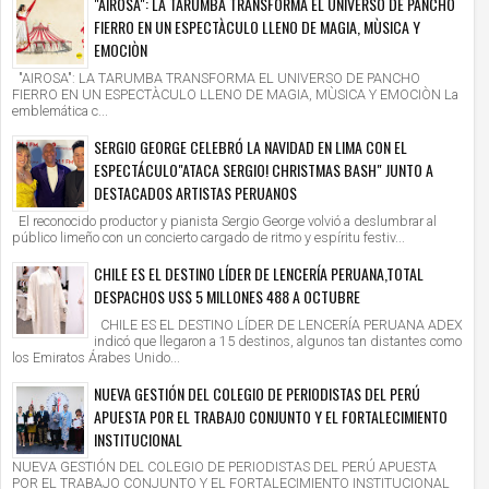
"AIROSA": LA TARUMBA TRANSFORMA EL UNIVERSO DE PANCHO
FIERRO EN UN ESPECTÀCULO LLENO DE MAGIA, MÙSICA Y
EMOCIÒN
"AIROSA": LA TARUMBA TRANSFORMA EL UNIVERSO DE PANCHO
FIERRO EN UN ESPECTÀCULO LLENO DE MAGIA, MÙSICA Y EMOCIÒN La
emblemática c...
SERGIO GEORGE CELEBRÓ LA NAVIDAD EN LIMA CON EL
ESPECTÁCULO"ATACA SERGIO! CHRISTMAS BASH" JUNTO A
DESTACADOS ARTISTAS PERUANOS
El reconocido productor y pianista Sergio George volvió a deslumbrar al
público limeño con un concierto cargado de ritmo y espíritu festiv...
CHILE ES EL DESTINO LÍDER DE LENCERÍA PERUANA,TOTAL
DESPACHOS US$ 5 MILLONES 488 A OCTUBRE
CHILE ES EL DESTINO LÍDER DE LENCERÍA PERUANA ADEX
indicó que llegaron a 15 destinos, algunos tan distantes como
los Emiratos Árabes Unido...
NUEVA GESTIÓN DEL COLEGIO DE PERIODISTAS DEL PERÚ
APUESTA POR EL TRABAJO CONJUNTO Y EL FORTALECIMIENTO
INSTITUCIONAL
NUEVA GESTIÓN DEL COLEGIO DE PERIODISTAS DEL PERÚ APUESTA
POR EL TRABAJO CONJUNTO Y EL FORTALECIMIENTO INSTITUCIONAL