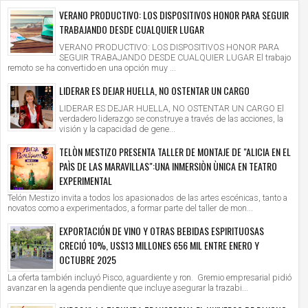
VERANO PRODUCTIVO: LOS DISPOSITIVOS HONOR PARA SEGUIR
TRABAJANDO DESDE CUALQUIER LUGAR
VERANO PRODUCTIVO: LOS DISPOSITIVOS HONOR PARA
SEGUIR TRABAJANDO DESDE CUALQUIER LUGAR El trabajo
remoto se ha convertido en una opción muy ...
LIDERAR ES DEJAR HUELLA, NO OSTENTAR UN CARGO
LIDERAR ES DEJAR HUELLA, NO OSTENTAR UN CARGO El
verdadero liderazgo se construye a través de las acciones, la
visión y la capacidad de gene...
TELÒN MESTIZO PRESENTA TALLER DE MONTAJE DE "ALICIA EN EL
PAÌS DE LAS MARAVILLAS":UNA INMERSIÒN ÙNICA EN TEATRO
EXPERIMENTAL
Telón Mestizo invita a todos los apasionados de las artes escénicas, tanto a
novatos como a experimentados, a formar parte del taller de mon...
EXPORTACIÓN DE VINO Y OTRAS BEBIDAS ESPIRITUOSAS
CRECIÓ 10%, US$13 MILLONES 656 MIL ENTRE ENERO Y
OCTUBRE 2025
La oferta también incluyó Pisco, aguardiente y ron. Gremio empresarial pidió
avanzar en la agenda pendiente que incluye asegurar la trazabi...