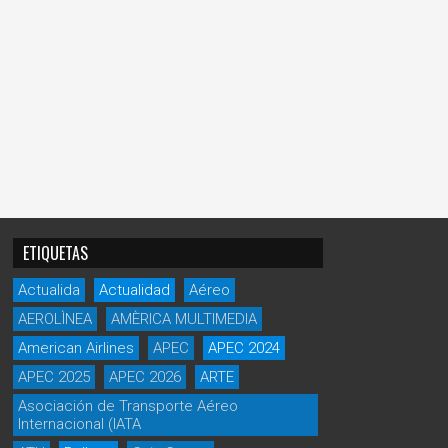
ETIQUETAS
Actualida
Actualidad
Aéreo
AEROLÌNEA
AMÈRICA MULTIMEDIA
American Airlines
APEC
APEC 2024
APEC 2025
APEC 2026
ARTE
Asociación de Transporte Aéreo
Internacional (IATA