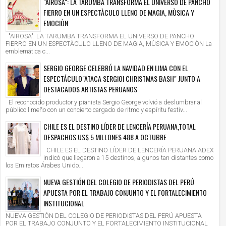
"AIROSA": LA TARUMBA TRANSFORMA EL UNIVERSO DE PANCHO
FIERRO EN UN ESPECTÀCULO LLENO DE MAGIA, MÙSICA Y
EMOCIÒN
"AIROSA": LA TARUMBA TRANSFORMA EL UNIVERSO DE PANCHO
FIERRO EN UN ESPECTÀCULO LLENO DE MAGIA, MÙSICA Y EMOCIÒN La
emblemática c...
SERGIO GEORGE CELEBRÓ LA NAVIDAD EN LIMA CON EL
ESPECTÁCULO"ATACA SERGIO! CHRISTMAS BASH" JUNTO A
DESTACADOS ARTISTAS PERUANOS
El reconocido productor y pianista Sergio George volvió a deslumbrar al
público limeño con un concierto cargado de ritmo y espíritu festiv...
CHILE ES EL DESTINO LÍDER DE LENCERÍA PERUANA,TOTAL
DESPACHOS US$ 5 MILLONES 488 A OCTUBRE
CHILE ES EL DESTINO LÍDER DE LENCERÍA PERUANA ADEX
indicó que llegaron a 15 destinos, algunos tan distantes como
los Emiratos Árabes Unido...
NUEVA GESTIÓN DEL COLEGIO DE PERIODISTAS DEL PERÚ
APUESTA POR EL TRABAJO CONJUNTO Y EL FORTALECIMIENTO
INSTITUCIONAL
NUEVA GESTIÓN DEL COLEGIO DE PERIODISTAS DEL PERÚ APUESTA
POR EL TRABAJO CONJUNTO Y EL FORTALECIMIENTO INSTITUCIONAL