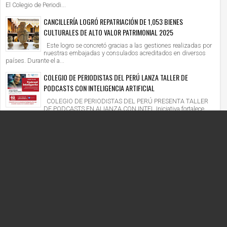
El Colegio de Periodi...
CANCILLERÍA LOGRÓ REPATRIACIÓN DE 1,053 BIENES
CULTURALES DE ALTO VALOR PATRIMONIAL 2025
Este logro se concretó gracias a las gestiones realizadas por
nuestras embajadas y consulados acreditados en diversos
países. Durante el a...
COLEGIO DE PERIODISTAS DEL PERÚ LANZA TALLER DE
PODCASTS CON INTELIGENCIA ARTIFICIAL
COLEGIO DE PERIODISTAS DEL PERÚ PRESENTA TALLER
DE PODCASTS EN ALIANZA CON INTEL Iniciativa fortalece
competencias digitales en un context...