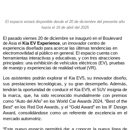
El espacio estará disponible desde el 20 de diciembre del presente año
hasta el 19 de abril del 2025
El pasado viernes 20 de diciembre se inauguró en el Boulevard
de Asia el
Kia EV Experience
, un innovador centro de
experiencia diseñado para acercar las últimas tendencias en
electromovilidad al público en general. El espacio cuenta con
herramientas interactivas y educativas, y con tres atracciones
principales: una exhibición de vehículos eléctricos (EV), pruebas
de manejo y experiencias de realidad virtual (VR).
Los asistentes podrán explorar el Kia EV5, su innovador diseño,
sus prestaciones tecnológicas, y su gran desempeño. Además,
tendrán la oportunidad de conducir el Kia EV9, el SUV insignia de
la marca, que, ha sido reconocido mundialmente con premios
como “Auto del Año” en los World Car Awards 2024, “Best of the
Best” en los Red Dot Awards, y el “Gold Award” en los IF Design
Award, consolidándose como un referente de excelencia en el
mercado automotriz.
“Este nuevo espacio permitirá dar a conocer la nueva línea de