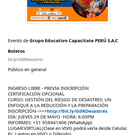
Evento de
Grupo Educativo Capacítate PERÚ S.A.C
Boletos
bit.ly/GdRDesastres
Público en general
INGRESO LIBRE - PREVIA INSCRIPCIÓN
CERTIFICACIÓN OPCIONAL
CURSO: GESTIÓN DEL RIESGO DE DESASTRES: UN
ENFOQUE A LA REDUCCIÓN Y LA PREPARACIÓN
INSCRIPCIÓN-->>>
http://bit.ly/GdRDesastres
DÍA: JUEVES 29 DE MAYO -HORA: 6:00PM
INFORMES: +51 958441406 (WhatsApp)
LUGAR:VIRTUAL(Clase en VIVO podrá verla desde Celular,
Pc, Laptop en VIVO o Diferido)