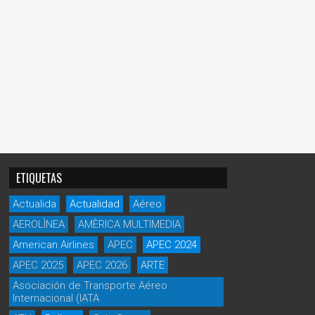
ETIQUETAS
Actualida
Actualidad
Aéreo
AEROLÌNEA
AMÈRICA MULTIMEDIA
American Airlines
APEC
APEC 2024
APEC 2025
APEC 2026
ARTE
Asociación de Transporte Aéreo
Internacional (IATA