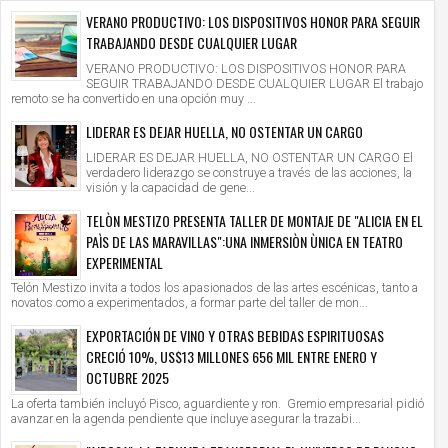
VERANO PRODUCTIVO: LOS DISPOSITIVOS HONOR PARA SEGUIR
TRABAJANDO DESDE CUALQUIER LUGAR
VERANO PRODUCTIVO: LOS DISPOSITIVOS HONOR PARA
SEGUIR TRABAJANDO DESDE CUALQUIER LUGAR El trabajo
remoto se ha convertido en una opción muy ...
LIDERAR ES DEJAR HUELLA, NO OSTENTAR UN CARGO
LIDERAR ES DEJAR HUELLA, NO OSTENTAR UN CARGO El
verdadero liderazgo se construye a través de las acciones, la
visión y la capacidad de gene...
TELÒN MESTIZO PRESENTA TALLER DE MONTAJE DE "ALICIA EN EL
PAÌS DE LAS MARAVILLAS":UNA INMERSIÒN ÙNICA EN TEATRO
EXPERIMENTAL
Telón Mestizo invita a todos los apasionados de las artes escénicas, tanto a
novatos como a experimentados, a formar parte del taller de mon...
EXPORTACIÓN DE VINO Y OTRAS BEBIDAS ESPIRITUOSAS
CRECIÓ 10%, US$13 MILLONES 656 MIL ENTRE ENERO Y
OCTUBRE 2025
La oferta también incluyó Pisco, aguardiente y ron. Gremio empresarial pidió
avanzar en la agenda pendiente que incluye asegurar la trazabi...