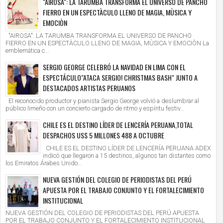
"AIROSA": LA TARUMBA TRANSFORMA EL UNIVERSO DE PANCHO
FIERRO EN UN ESPECTÀCULO LLENO DE MAGIA, MÙSICA Y
EMOCIÒN
"AIROSA": LA TARUMBA TRANSFORMA EL UNIVERSO DE PANCHO
FIERRO EN UN ESPECTÀCULO LLENO DE MAGIA, MÙSICA Y EMOCIÒN La
emblemática c...
SERGIO GEORGE CELEBRÓ LA NAVIDAD EN LIMA CON EL
ESPECTÁCULO"ATACA SERGIO! CHRISTMAS BASH" JUNTO A
DESTACADOS ARTISTAS PERUANOS
El reconocido productor y pianista Sergio George volvió a deslumbrar al
público limeño con un concierto cargado de ritmo y espíritu festiv...
CHILE ES EL DESTINO LÍDER DE LENCERÍA PERUANA,TOTAL
DESPACHOS US$ 5 MILLONES 488 A OCTUBRE
CHILE ES EL DESTINO LÍDER DE LENCERÍA PERUANA ADEX
indicó que llegaron a 15 destinos, algunos tan distantes como
los Emiratos Árabes Unido...
NUEVA GESTIÓN DEL COLEGIO DE PERIODISTAS DEL PERÚ
APUESTA POR EL TRABAJO CONJUNTO Y EL FORTALECIMIENTO
INSTITUCIONAL
NUEVA GESTIÓN DEL COLEGIO DE PERIODISTAS DEL PERÚ APUESTA
POR EL TRABAJO CONJUNTO Y EL FORTALECIMIENTO INSTITUCIONAL