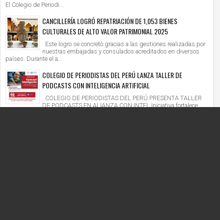
El Colegio de Periodi...
CANCILLERÍA LOGRÓ REPATRIACIÓN DE 1,053 BIENES
CULTURALES DE ALTO VALOR PATRIMONIAL 2025
Este logro se concretó gracias a las gestiones realizadas por
nuestras embajadas y consulados acreditados en diversos
países. Durante el a...
COLEGIO DE PERIODISTAS DEL PERÚ LANZA TALLER DE
PODCASTS CON INTELIGENCIA ARTIFICIAL
COLEGIO DE PERIODISTAS DEL PERÚ PRESENTA TALLER
DE PODCASTS EN ALIANZA CON INTEL Iniciativa fortalece
competencias digitales en un context...