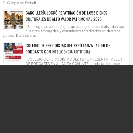
El Colegio de Periodi...
CANCILLERÍA LOGRÓ REPATRIACIÓN DE 1,053 BIENES
CULTURALES DE ALTO VALOR PATRIMONIAL 2025
Este logro se concretó gracias a las gestiones realizadas por
nuestras embajadas y consulados acreditados en diversos
países. Durante el a...
COLEGIO DE PERIODISTAS DEL PERÚ LANZA TALLER DE
PODCASTS CON INTELIGENCIA ARTIFICIAL
COLEGIO DE PERIODISTAS DEL PERÚ PRESENTA TALLER
DE PODCASTS EN ALIANZA CON INTEL Iniciativa fortalece
competencias digitales en un context...