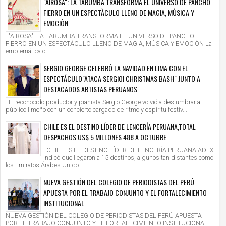
"AIROSA": LA TARUMBA TRANSFORMA EL UNIVERSO DE PANCHO
FIERRO EN UN ESPECTÀCULO LLENO DE MAGIA, MÙSICA Y
EMOCIÒN
"AIROSA": LA TARUMBA TRANSFORMA EL UNIVERSO DE PANCHO
FIERRO EN UN ESPECTÀCULO LLENO DE MAGIA, MÙSICA Y EMOCIÒN La
emblemática c...
SERGIO GEORGE CELEBRÓ LA NAVIDAD EN LIMA CON EL
ESPECTÁCULO"ATACA SERGIO! CHRISTMAS BASH" JUNTO A
DESTACADOS ARTISTAS PERUANOS
El reconocido productor y pianista Sergio George volvió a deslumbrar al
público limeño con un concierto cargado de ritmo y espíritu festiv...
CHILE ES EL DESTINO LÍDER DE LENCERÍA PERUANA,TOTAL
DESPACHOS US$ 5 MILLONES 488 A OCTUBRE
CHILE ES EL DESTINO LÍDER DE LENCERÍA PERUANA ADEX
indicó que llegaron a 15 destinos, algunos tan distantes como
los Emiratos Árabes Unido...
NUEVA GESTIÓN DEL COLEGIO DE PERIODISTAS DEL PERÚ
APUESTA POR EL TRABAJO CONJUNTO Y EL FORTALECIMIENTO
INSTITUCIONAL
NUEVA GESTIÓN DEL COLEGIO DE PERIODISTAS DEL PERÚ APUESTA
POR EL TRABAJO CONJUNTO Y EL FORTALECIMIENTO INSTITUCIONAL