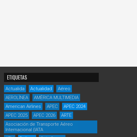
ETIQUETAS
Actualida
Actualidad
Aéreo
AEROLÌNEA
AMÈRICA MULTIMEDIA
American Airlines
APEC
APEC 2024
APEC 2025
APEC 2026
ARTE
Asociación de Transporte Aéreo
Internacional (IATA