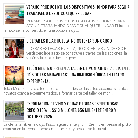
VERANO PRODUCTIVO: LOS DISPOSITIVOS HONOR PARA SEGUIR
TRABAJANDO DESDE CUALQUIER LUGAR
VERANO PRODUCTIVO: LOS DISPOSITIVOS HONOR PARA
SEGUIR TRABAJANDO DESDE CUALQUIER LUGAR El trabajo
remoto se ha convertido en una opción muy ...
LIDERAR ES DEJAR HUELLA, NO OSTENTAR UN CARGO
LIDERAR ES DEJAR HUELLA, NO OSTENTAR UN CARGO El
verdadero liderazgo se construye a través de las acciones, la
visión y la capacidad de gene...
TELÒN MESTIZO PRESENTA TALLER DE MONTAJE DE "ALICIA EN EL
PAÌS DE LAS MARAVILLAS":UNA INMERSIÒN ÙNICA EN TEATRO
EXPERIMENTAL
Telón Mestizo invita a todos los apasionados de las artes escénicas, tanto a
novatos como a experimentados, a formar parte del taller de mon...
EXPORTACIÓN DE VINO Y OTRAS BEBIDAS ESPIRITUOSAS
CRECIÓ 10%, US$13 MILLONES 656 MIL ENTRE ENERO Y
OCTUBRE 2025
La oferta también incluyó Pisco, aguardiente y ron. Gremio empresarial pidió
avanzar en la agenda pendiente que incluye asegurar la trazabi...