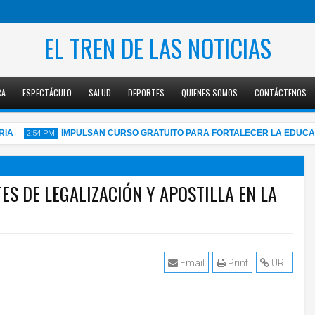
EL TREN DE LAS NOTICIAS
RA
ESPECTÁCULO
SALUD
DEPORTES
QUIENES SOMOS
CONTÁCTENOS
IMPULSAN CURSO GRATUITO PARA FORTALECER LA EDUCACIÓN
2:54 PM
ES DE LEGALIZACIÓN Y APOSTILLA EN LA
05
Aug
2026
Email
Print
URL