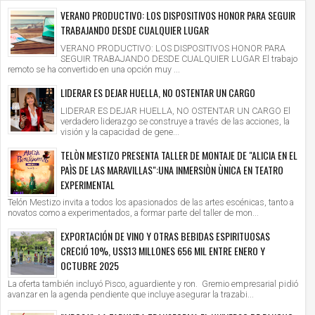
VERANO PRODUCTIVO: LOS DISPOSITIVOS HONOR PARA SEGUIR
TRABAJANDO DESDE CUALQUIER LUGAR
VERANO PRODUCTIVO: LOS DISPOSITIVOS HONOR PARA
SEGUIR TRABAJANDO DESDE CUALQUIER LUGAR El trabajo
remoto se ha convertido en una opción muy ...
LIDERAR ES DEJAR HUELLA, NO OSTENTAR UN CARGO
LIDERAR ES DEJAR HUELLA, NO OSTENTAR UN CARGO El
verdadero liderazgo se construye a través de las acciones, la
visión y la capacidad de gene...
TELÒN MESTIZO PRESENTA TALLER DE MONTAJE DE "ALICIA EN EL
PAÌS DE LAS MARAVILLAS":UNA INMERSIÒN ÙNICA EN TEATRO
EXPERIMENTAL
Telón Mestizo invita a todos los apasionados de las artes escénicas, tanto a
novatos como a experimentados, a formar parte del taller de mon...
EXPORTACIÓN DE VINO Y OTRAS BEBIDAS ESPIRITUOSAS
CRECIÓ 10%, US$13 MILLONES 656 MIL ENTRE ENERO Y
OCTUBRE 2025
La oferta también incluyó Pisco, aguardiente y ron. Gremio empresarial pidió
avanzar en la agenda pendiente que incluye asegurar la trazabi...