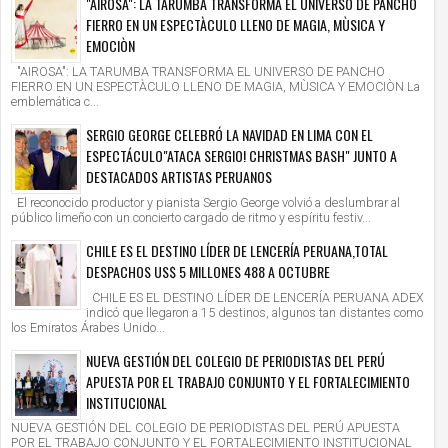
"AIROSA": LA TARUMBA TRANSFORMA EL UNIVERSO DE PANCHO
FIERRO EN UN ESPECTÀCULO LLENO DE MAGIA, MÙSICA Y
EMOCIÒN
"AIROSA": LA TARUMBA TRANSFORMA EL UNIVERSO DE PANCHO
FIERRO EN UN ESPECTÀCULO LLENO DE MAGIA, MÙSICA Y EMOCIÒN La
emblemática c...
SERGIO GEORGE CELEBRÓ LA NAVIDAD EN LIMA CON EL
ESPECTÁCULO"ATACA SERGIO! CHRISTMAS BASH" JUNTO A
DESTACADOS ARTISTAS PERUANOS
El reconocido productor y pianista Sergio George volvió a deslumbrar al
público limeño con un concierto cargado de ritmo y espíritu festiv...
CHILE ES EL DESTINO LÍDER DE LENCERÍA PERUANA,TOTAL
DESPACHOS US$ 5 MILLONES 488 A OCTUBRE
CHILE ES EL DESTINO LÍDER DE LENCERÍA PERUANA ADEX
indicó que llegaron a 15 destinos, algunos tan distantes como
los Emiratos Árabes Unido...
NUEVA GESTIÓN DEL COLEGIO DE PERIODISTAS DEL PERÚ
APUESTA POR EL TRABAJO CONJUNTO Y EL FORTALECIMIENTO
INSTITUCIONAL
NUEVA GESTIÓN DEL COLEGIO DE PERIODISTAS DEL PERÚ APUESTA
POR EL TRABAJO CONJUNTO Y EL FORTALECIMIENTO INSTITUCIONAL