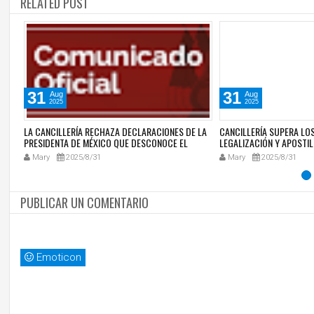
RELATED POST
31
31
Aug
Aug
2025
2025
O
LA CANCILLERÍA RECHAZA DECLARACIONES DE LA
CANCILLERÍA SUPERA LOS
PRESIDENTA DE MÉXICO QUE DESCONOCE EL
LEGALIZACIÓN Y APOSTIL
GOLPE DE ESTADO FALLIDO DE PEDRO CASTILLO
DE 2025
Mary
2025/8/31
Mary
2025/8/31
PUBLICAR UN COMENTARIO
Emoticon