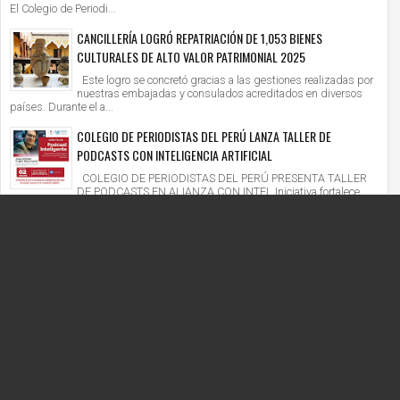
El Colegio de Periodi...
CANCILLERÍA LOGRÓ REPATRIACIÓN DE 1,053 BIENES
CULTURALES DE ALTO VALOR PATRIMONIAL 2025
Este logro se concretó gracias a las gestiones realizadas por
nuestras embajadas y consulados acreditados en diversos
países. Durante el a...
COLEGIO DE PERIODISTAS DEL PERÚ LANZA TALLER DE
PODCASTS CON INTELIGENCIA ARTIFICIAL
COLEGIO DE PERIODISTAS DEL PERÚ PRESENTA TALLER
DE PODCASTS EN ALIANZA CON INTEL Iniciativa fortalece
competencias digitales en un context...