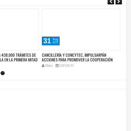
31
3
Aug
2025
 438,000 TRÁMITES DE
CANCILLERÍA Y CONCYTEC, IMPULSARPÁN
CANC
LA EN LA PRIMERA MITAD
ACCIONES PARA PROMOVER LA COOPERACIÓN
QUE 
CIENTÍFICA Y TECNOLÓGICA EN APEC
LORE
Mary
2025/8/31
Ma
INTE