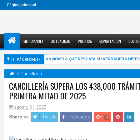
Página principal
MERIDIANBET
ACTUALIDAD
POLÍTICA
EXPORTACIÓN
CULTU
LO MÁS RECIENTE:
 ALMA MAHLER EN UNA NOVELA QUE RESCATA SU VERDADERA HISTORIA
Cancillería
CANCILLERÍA SUPERA LOS 438,000 TRÁMIT
PRIMERA MITAD DE 2025
agosto 31, 2025
Share to:
Twitter
Facebook
0