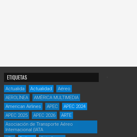
.
ETIQUETAS
Actualida
Actualidad
Aéreo
AEROLÌNEA
AMÈRICA MULTIMEDIA
American Airlines
APEC
APEC 2024
APEC 2025
APEC 2026
ARTE
Asociación de Transporte Aéreo
Internacional (IATA