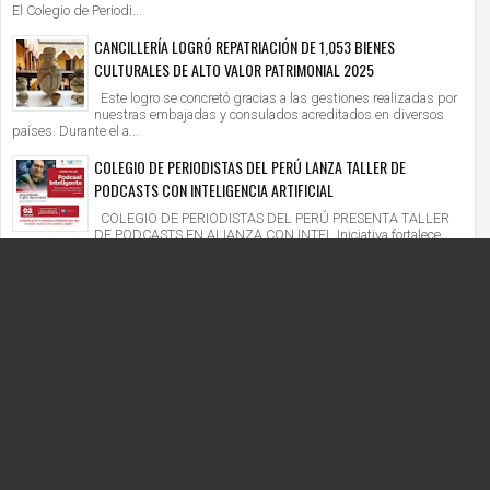
El Colegio de Periodi...
CANCILLERÍA LOGRÓ REPATRIACIÓN DE 1,053 BIENES
CULTURALES DE ALTO VALOR PATRIMONIAL 2025
Este logro se concretó gracias a las gestiones realizadas por
nuestras embajadas y consulados acreditados en diversos
países. Durante el a...
COLEGIO DE PERIODISTAS DEL PERÚ LANZA TALLER DE
PODCASTS CON INTELIGENCIA ARTIFICIAL
COLEGIO DE PERIODISTAS DEL PERÚ PRESENTA TALLER
DE PODCASTS EN ALIANZA CON INTEL Iniciativa fortalece
competencias digitales en un context...