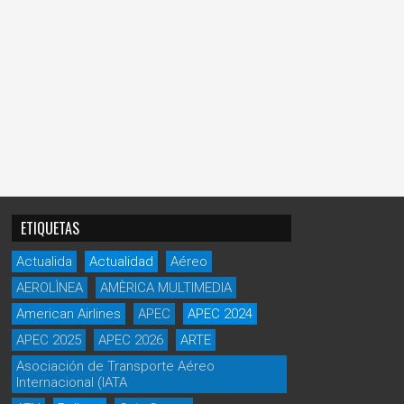
ETIQUETAS
Actualida
Actualidad
Aéreo
AEROLÌNEA
AMÈRICA MULTIMEDIA
American Airlines
APEC
APEC 2024
APEC 2025
APEC 2026
ARTE
Asociación de Transporte Aéreo
Internacional (IATA