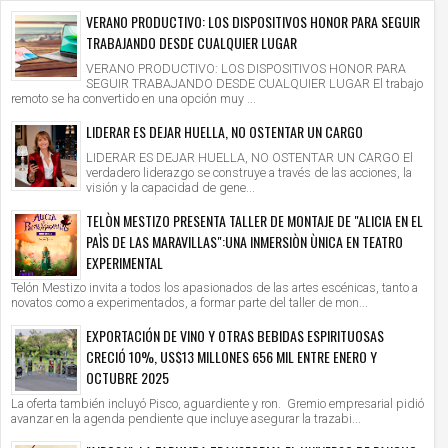
VERANO PRODUCTIVO: LOS DISPOSITIVOS HONOR PARA SEGUIR
TRABAJANDO DESDE CUALQUIER LUGAR
VERANO PRODUCTIVO: LOS DISPOSITIVOS HONOR PARA
SEGUIR TRABAJANDO DESDE CUALQUIER LUGAR El trabajo
remoto se ha convertido en una opción muy ...
LIDERAR ES DEJAR HUELLA, NO OSTENTAR UN CARGO
LIDERAR ES DEJAR HUELLA, NO OSTENTAR UN CARGO El
verdadero liderazgo se construye a través de las acciones, la
visión y la capacidad de gene...
TELÒN MESTIZO PRESENTA TALLER DE MONTAJE DE "ALICIA EN EL
PAÌS DE LAS MARAVILLAS":UNA INMERSIÒN ÙNICA EN TEATRO
EXPERIMENTAL
Telón Mestizo invita a todos los apasionados de las artes escénicas, tanto a
novatos como a experimentados, a formar parte del taller de mon...
EXPORTACIÓN DE VINO Y OTRAS BEBIDAS ESPIRITUOSAS
CRECIÓ 10%, US$13 MILLONES 656 MIL ENTRE ENERO Y
OCTUBRE 2025
La oferta también incluyó Pisco, aguardiente y ron. Gremio empresarial pidió
avanzar en la agenda pendiente que incluye asegurar la trazabi...