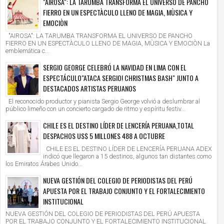
"AIROSA": LA TARUMBA TRANSFORMA EL UNIVERSO DE PANCHO
FIERRO EN UN ESPECTÀCULO LLENO DE MAGIA, MÙSICA Y
EMOCIÒN
"AIROSA": LA TARUMBA TRANSFORMA EL UNIVERSO DE PANCHO
FIERRO EN UN ESPECTÀCULO LLENO DE MAGIA, MÙSICA Y EMOCIÒN La
emblemática c...
SERGIO GEORGE CELEBRÓ LA NAVIDAD EN LIMA CON EL
ESPECTÁCULO"ATACA SERGIO! CHRISTMAS BASH" JUNTO A
DESTACADOS ARTISTAS PERUANOS
El reconocido productor y pianista Sergio George volvió a deslumbrar al
público limeño con un concierto cargado de ritmo y espíritu festiv...
CHILE ES EL DESTINO LÍDER DE LENCERÍA PERUANA,TOTAL
DESPACHOS US$ 5 MILLONES 488 A OCTUBRE
CHILE ES EL DESTINO LÍDER DE LENCERÍA PERUANA ADEX
indicó que llegaron a 15 destinos, algunos tan distantes como
los Emiratos Árabes Unido...
NUEVA GESTIÓN DEL COLEGIO DE PERIODISTAS DEL PERÚ
APUESTA POR EL TRABAJO CONJUNTO Y EL FORTALECIMIENTO
INSTITUCIONAL
NUEVA GESTIÓN DEL COLEGIO DE PERIODISTAS DEL PERÚ APUESTA
POR EL TRABAJO CONJUNTO Y EL FORTALECIMIENTO INSTITUCIONAL