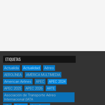
ETIQUETAS
Actualida
Actualidad
Aéreo
AEROLÌNEA
AMÈRICA MULTIMEDIA
American Airlines
APEC
APEC 2024
APEC 2025
APEC 2026
ARTE
Asociación de Transporte Aéreo
Internacional (IATA