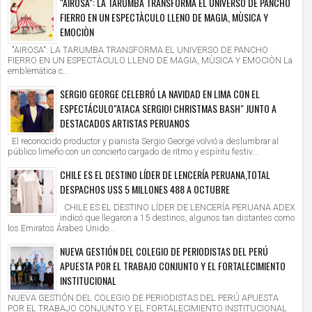
"AIROSA": LA TARUMBA TRANSFORMA EL UNIVERSO DE PANCHO
FIERRO EN UN ESPECTÀCULO LLENO DE MAGIA, MÙSICA Y
EMOCIÒN
"AIROSA": LA TARUMBA TRANSFORMA EL UNIVERSO DE PANCHO
FIERRO EN UN ESPECTÀCULO LLENO DE MAGIA, MÙSICA Y EMOCIÒN La
emblemática c...
SERGIO GEORGE CELEBRÓ LA NAVIDAD EN LIMA CON EL
ESPECTÁCULO"ATACA SERGIO! CHRISTMAS BASH" JUNTO A
DESTACADOS ARTISTAS PERUANOS
El reconocido productor y pianista Sergio George volvió a deslumbrar al
público limeño con un concierto cargado de ritmo y espíritu festiv...
CHILE ES EL DESTINO LÍDER DE LENCERÍA PERUANA,TOTAL
DESPACHOS US$ 5 MILLONES 488 A OCTUBRE
CHILE ES EL DESTINO LÍDER DE LENCERÍA PERUANA ADEX
indicó que llegaron a 15 destinos, algunos tan distantes como
los Emiratos Árabes Unido...
NUEVA GESTIÓN DEL COLEGIO DE PERIODISTAS DEL PERÚ
APUESTA POR EL TRABAJO CONJUNTO Y EL FORTALECIMIENTO
INSTITUCIONAL
NUEVA GESTIÓN DEL COLEGIO DE PERIODISTAS DEL PERÚ APUESTA
POR EL TRABAJO CONJUNTO Y EL FORTALECIMIENTO INSTITUCIONAL