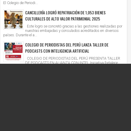
El Colegio de Periodi...
CANCILLERÍA LOGRÓ REPATRIACIÓN DE 1,053 BIENES
CULTURALES DE ALTO VALOR PATRIMONIAL 2025
Este logro se concretó gracias a las gestiones realizadas por
nuestras embajadas y consulados acreditados en diversos
países. Durante el a...
COLEGIO DE PERIODISTAS DEL PERÚ LANZA TALLER DE
PODCASTS CON INTELIGENCIA ARTIFICIAL
COLEGIO DE PERIODISTAS DEL PERÚ PRESENTA TALLER
DE PODCASTS EN ALIANZA CON INTEL Iniciativa fortalece
competencias digitales en un context...