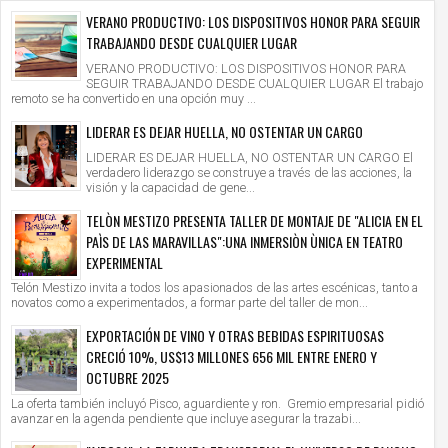
VERANO PRODUCTIVO: LOS DISPOSITIVOS HONOR PARA SEGUIR
TRABAJANDO DESDE CUALQUIER LUGAR
VERANO PRODUCTIVO: LOS DISPOSITIVOS HONOR PARA
SEGUIR TRABAJANDO DESDE CUALQUIER LUGAR El trabajo
remoto se ha convertido en una opción muy ...
LIDERAR ES DEJAR HUELLA, NO OSTENTAR UN CARGO
LIDERAR ES DEJAR HUELLA, NO OSTENTAR UN CARGO El
verdadero liderazgo se construye a través de las acciones, la
visión y la capacidad de gene...
TELÒN MESTIZO PRESENTA TALLER DE MONTAJE DE "ALICIA EN EL
PAÌS DE LAS MARAVILLAS":UNA INMERSIÒN ÙNICA EN TEATRO
EXPERIMENTAL
Telón Mestizo invita a todos los apasionados de las artes escénicas, tanto a
novatos como a experimentados, a formar parte del taller de mon...
EXPORTACIÓN DE VINO Y OTRAS BEBIDAS ESPIRITUOSAS
CRECIÓ 10%, US$13 MILLONES 656 MIL ENTRE ENERO Y
OCTUBRE 2025
La oferta también incluyó Pisco, aguardiente y ron. Gremio empresarial pidió
avanzar en la agenda pendiente que incluye asegurar la trazabi...