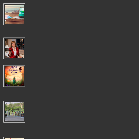
VERANO PRODUCTIVO: LOS DISPOSITIVOS HONOR PARA SEGUIR
TRABAJANDO DESDE CUALQUIER LUGAR
VERANO PRODUCTIVO: LOS DISPOSITIVOS HONOR PARA
SEGUIR TRABAJANDO DESDE CUALQUIER LUGAR El trabajo
remoto se ha convertido en una opción muy ...
LIDERAR ES DEJAR HUELLA, NO OSTENTAR UN CARGO
LIDERAR ES DEJAR HUELLA, NO OSTENTAR UN CARGO El
verdadero liderazgo se construye a través de las acciones, la
visión y la capacidad de gene...
TELÒN MESTIZO PRESENTA TALLER DE MONTAJE DE "ALICIA EN EL
PAÌS DE LAS MARAVILLAS":UNA INMERSIÒN ÙNICA EN TEATRO
EXPERIMENTAL
Telón Mestizo invita a todos los apasionados de las artes escénicas, tanto a
novatos como a experimentados, a formar parte del taller de mon...
EXPORTACIÓN DE VINO Y OTRAS BEBIDAS ESPIRITUOSAS
CRECIÓ 10%, US$13 MILLONES 656 MIL ENTRE ENERO Y
OCTUBRE 2025
La oferta también incluyó Pisco, aguardiente y ron. Gremio empresarial pidió
avanzar en la agenda pendiente que incluye asegurar la trazabi...