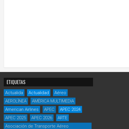
ETIQUETAS
Actualida
Actualidad
Aéreo
AEROLÌNEA
AMÈRICA MULTIMEDIA
American Airlines
APEC
APEC 2024
APEC 2025
APEC 2026
ARTE
Asociación de Transporte Aéreo