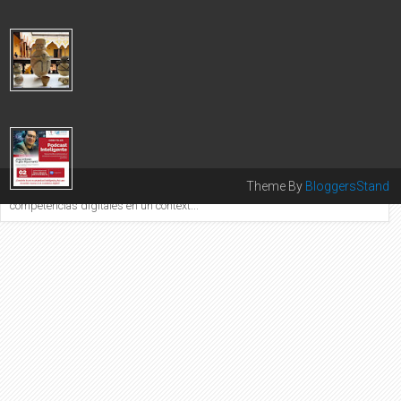
El Colegio de Periodi...
CANCILLERÍA LOGRÓ REPATRIACIÓN DE 1,053 BIENES
CULTURALES DE ALTO VALOR PATRIMONIAL 2025
Este logro se concretó gracias a las gestiones realizadas por
nuestras embajadas y consulados acreditados en diversos
países. Durante el a...
COLEGIO DE PERIODISTAS DEL PERÚ LANZA TALLER DE
PODCASTS CON INTELIGENCIA ARTIFICIAL
COLEGIO DE PERIODISTAS DEL PERÚ PRESENTA TALLER
Theme By
BloggersStand
DE PODCASTS EN ALIANZA CON INTEL Iniciativa fortalece
competencias digitales en un context...