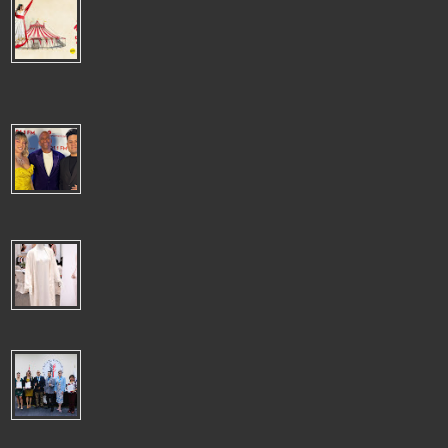
"AIROSA": LA TARUMBA TRANSFORMA EL UNIVERSO DE PANCHO
FIERRO EN UN ESPECTÀCULO LLENO DE MAGIA, MÙSICA Y
EMOCIÒN
"AIROSA": LA TARUMBA TRANSFORMA EL UNIVERSO DE PANCHO
FIERRO EN UN ESPECTÀCULO LLENO DE MAGIA, MÙSICA Y EMOCIÒN La
emblemática c...
SERGIO GEORGE CELEBRÓ LA NAVIDAD EN LIMA CON EL
ESPECTÁCULO"ATACA SERGIO! CHRISTMAS BASH" JUNTO A
DESTACADOS ARTISTAS PERUANOS
El reconocido productor y pianista Sergio George volvió a deslumbrar al
público limeño con un concierto cargado de ritmo y espíritu festiv...
CHILE ES EL DESTINO LÍDER DE LENCERÍA PERUANA,TOTAL
DESPACHOS US$ 5 MILLONES 488 A OCTUBRE
CHILE ES EL DESTINO LÍDER DE LENCERÍA PERUANA ADEX
indicó que llegaron a 15 destinos, algunos tan distantes como
los Emiratos Árabes Unido...
NUEVA GESTIÓN DEL COLEGIO DE PERIODISTAS DEL PERÚ
APUESTA POR EL TRABAJO CONJUNTO Y EL FORTALECIMIENTO
INSTITUCIONAL
NUEVA GESTIÓN DEL COLEGIO DE PERIODISTAS DEL PERÚ APUESTA
POR EL TRABAJO CONJUNTO Y EL FORTALECIMIENTO INSTITUCIONAL