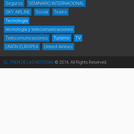
Seguros
SEMINARIO INTERNACIONAL
SKY AIRLINE
Social
Teatro
Tecnología
tecnología y telecomunicaciones
Telecomunicaciones
Turismo
TV
UNIÓN EUROPEA
United Airlines
EL TREN DE LAS NOTICIAS
© 2016. All Rights Reserved.