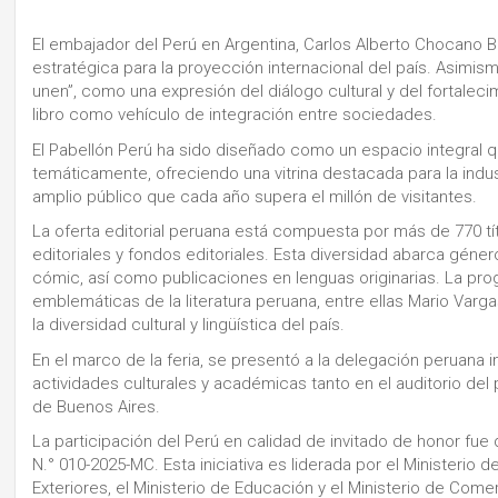
El embajador del Perú en Argentina, Carlos Alberto Chocano Bu
estratégica para la proyección internacional del país. Asimis
unen”, como una expresión del diálogo cultural y del fortalecim
libro como vehículo de integración entre sociedades.
El Pabellón Perú ha sido diseñado como un espacio integral que
temáticamente, ofreciendo una vitrina destacada para la indus
amplio público que cada año supera el millón de visitantes.
La oferta editorial peruana está compuesta por más de 770 t
editoriales y fondos editoriales. Esta diversidad abarca géneros
cómic, así como publicaciones en lenguas originarias. La p
emblemáticas de la literatura peruana, entre ellas Mario Varga
la diversidad cultural y lingüística del país.
En el marco de la feria, se presentó a la delegación peruana 
actividades culturales y académicas tanto en el auditorio del
de Buenos Aires.
La participación del Perú en calidad de invitado de honor fu
N.° 010-2025-MC. Esta iniciativa es liderada por el Ministerio d
Exteriores, el Ministerio de Educación y el Ministerio de Com