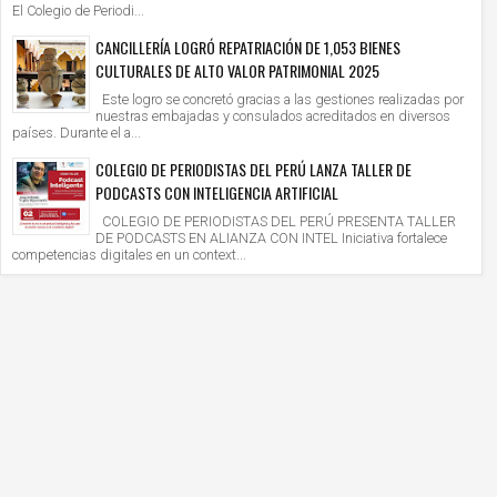
El Colegio de Periodi...
CANCILLERÍA LOGRÓ REPATRIACIÓN DE 1,053 BIENES
CULTURALES DE ALTO VALOR PATRIMONIAL 2025
Este logro se concretó gracias a las gestiones realizadas por
nuestras embajadas y consulados acreditados en diversos
países. Durante el a...
COLEGIO DE PERIODISTAS DEL PERÚ LANZA TALLER DE
PODCASTS CON INTELIGENCIA ARTIFICIAL
COLEGIO DE PERIODISTAS DEL PERÚ PRESENTA TALLER
DE PODCASTS EN ALIANZA CON INTEL Iniciativa fortalece
competencias digitales en un context...
9
28
Jul
Jul
2026
2026
STRO BERTHIN GÓMEZ PARTICIPA EN LA MISA
VICE CANCILLER ERIC ANDERSON SO
 DEUM POR FIESTAS PATRIAS EN LA CATEDRAL
REUNIÓN DE TRABAJO EN MÉXICO CO
IMA
SECRETARIO GENERAL DEL OPANAL, 
ry
2026/7/29
Mary
2026/7/28
CONSOLIDAR LA COOPERACIÓN EN MT