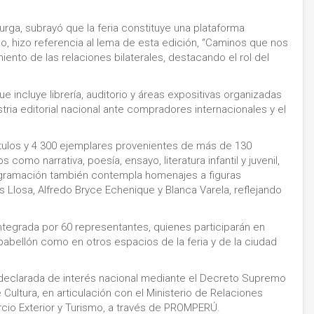
rga, subrayó que la feria constituye una plataforma
mo, hizo referencia al lema de esta edición, “Caminos que nos
iento de las relaciones bilaterales, destacando el rol del
 incluye librería, auditorio y áreas expositivas organizadas
tria editorial nacional ante compradores internacionales y el
ítulos y 4 300 ejemplares provenientes de más de 130
 como narrativa, poesía, ensayo, literatura infantil y juvenil,
rogramación también contempla homenajes a figuras
s Llosa, Alfredo Bryce Echenique y Blanca Varela, reflejando
integrada por 60 representantes, quienes participarán en
 pabellón como en otros espacios de la feria y de la ciudad
e declarada de interés nacional mediante el Decreto Supremo
e Cultura, en articulación con el Ministerio de Relaciones
ercio Exterior y Turismo, a través de PROMPERÚ.