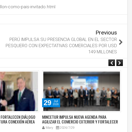
lon-como-pais-invitado.html
Previous
PERÚ IMPULSA SU PRESENCIA GLOBAL EN EL SECTOR
PESQUERO CON EXPECTATIVAS COMERCIALES POR USD
149 MILLONES
29
2
Jul
2026
E FORTALECEN DIÁLOGO
MINCETUR IMPULSA NUEVA AGENDA PARA
MINI
TURA CONEXIÓN AÉREA
AGILIZAR EL COMERCIO EXTERIOR Y FORTALECER
Y TE
LA LOGÍSTICA NACIONAL
DE L
Mary
2026/7/29
Ma