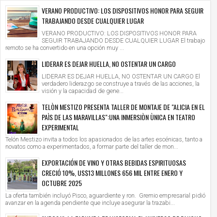
VERANO PRODUCTIVO: LOS DISPOSITIVOS HONOR PARA SEGUIR
TRABAJANDO DESDE CUALQUIER LUGAR
VERANO PRODUCTIVO: LOS DISPOSITIVOS HONOR PARA
SEGUIR TRABAJANDO DESDE CUALQUIER LUGAR El trabajo
remoto se ha convertido en una opción muy ...
LIDERAR ES DEJAR HUELLA, NO OSTENTAR UN CARGO
LIDERAR ES DEJAR HUELLA, NO OSTENTAR UN CARGO El
verdadero liderazgo se construye a través de las acciones, la
visión y la capacidad de gene...
TELÒN MESTIZO PRESENTA TALLER DE MONTAJE DE "ALICIA EN EL
PAÌS DE LAS MARAVILLAS":UNA INMERSIÒN ÙNICA EN TEATRO
EXPERIMENTAL
Telón Mestizo invita a todos los apasionados de las artes escénicas, tanto a
novatos como a experimentados, a formar parte del taller de mon...
EXPORTACIÓN DE VINO Y OTRAS BEBIDAS ESPIRITUOSAS
CRECIÓ 10%, US$13 MILLONES 656 MIL ENTRE ENERO Y
OCTUBRE 2025
La oferta también incluyó Pisco, aguardiente y ron. Gremio empresarial pidió
avanzar en la agenda pendiente que incluye asegurar la trazabi...