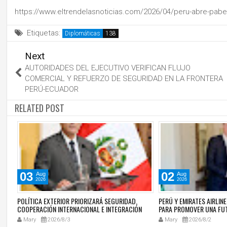
https://www.eltrendelasnoticias.com/2026/04/peru-abre-pabel
Etiquetas:
Diplomáticas
Next
AUTORIDADES DEL EJECUTIVO VERIFICAN FLUJO
COMERCIAL Y REFUERZO DE SEGURIDAD EN LA FRONTERA
PERÚ-ECUADOR
RELATED POST
03
02
Aug
Aug
2026
2026
S
POLÍTICA EXTERIOR PRIORIZARÁ SEGURIDAD,
PERÚ Y EMIRATES AIRLIN
O
COOPERACIÓN INTERNACIONAL E INTEGRACIÓN
PARA PROMOVER UNA FU
REGIONAL
CON MEDIO ORIENTE
Mary
2026/8/3
Mary
2026/8/2