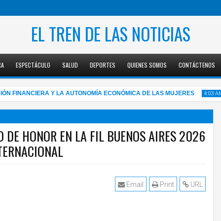
EL TREN DE LAS NOTICIAS
RA
ESPECTÁCULO
SALUD
DEPORTES
QUIENES SOMOS
CONTÁCTENOS
NANCIERA Y LA AUTONOMÍA ECONÓMICA DE LAS MUJERES
"YO 
4:03 AM
 DE HONOR EN LA FIL BUENOS AIRES 2026
NTERNACIONAL
05
Aug
2026
Email
Print
URL