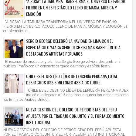
"AIROSA": LA TARUMBA TRANSFORMA EL UNIVERSO DE PANCHO
FIERRO EN UN ESPECTÀCULO LLENO DE MAGIA, MÙSICA Y
EMOCIÒN
"AIROSA": LA TARUMBA TRANSFORMA EL UNIVERSO DE PANCHO
FIERRO EN UN ESPECTÀCULO LLENO DE MAGIA, MÙSICA Y EMOCIÒN La
emblemática c...
SERGIO GEORGE CELEBRÓ LA NAVIDAD EN LIMA CON EL
ESPECTÁCULO"ATACA SERGIO! CHRISTMAS BASH" JUNTO A
DESTACADOS ARTISTAS PERUANOS
El reconocido productor y pianista Sergio George volvió a deslumbrar al
público limeño con un concierto cargado de ritmo y espíritu festiv...
CHILE ES EL DESTINO LÍDER DE LENCERÍA PERUANA,TOTAL
DESPACHOS US$ 5 MILLONES 488 A OCTUBRE
CHILE ES EL DESTINO LÍDER DE LENCERÍA PERUANA ADEX
indicó que llegaron a 15 destinos, algunos tan distantes como
los Emiratos Árabes Unido...
NUEVA GESTIÓN DEL COLEGIO DE PERIODISTAS DEL PERÚ
APUESTA POR EL TRABAJO CONJUNTO Y EL FORTALECIMIENTO
INSTITUCIONAL
NUEVA GESTIÓN DEL COLEGIO DE PERIODISTAS DEL PERÚ APUESTA
POR EL TRABAJO CONJUNTO Y EL FORTALECIMIENTO INSTITUCIONAL