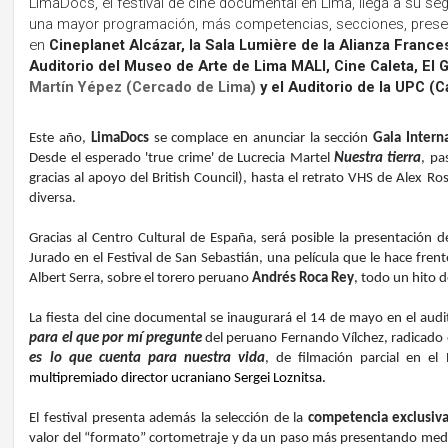
LimaDocs, el festival de cine documental en Lima, llega a su s
una mayor programación, más competencias, secciones, presen
en
Cineplanet Alcázar, la Sala Lumière de la Alianza Frances
Auditorio del Museo de Arte de Lima MALI, Cine Caleta, El G
Martín Yépez (Cercado de Lima)
y el Auditorio de la UPC (C
Este año,
LimaDocs
se complace en anunciar la sección
Gala Intern
Desde el esperado 'true crime' de Lucrecia Martel
Nuestra tierra
, pa
gracias al apoyo del British Council), hasta el retrato VHS de Alex Ro
diversa.
Gracias al Centro Cultural de España, será posible la presentación 
Jurado en el Festival de San Sebastián, una película que le hace fren
Albert Serra, sobre el torero peruano
Andrés Roca Rey
, todo un hito d
La fiesta del cine documental se inaugurará el 14 de mayo en el aud
para el que por mí pregunte
del peruano Fernando Vílchez, radicado
es lo que cuenta para nuestra vida
, de filmación parcial en el
multipremiado director ucraniano Sergei Loznitsa.
El festival presenta además la selección de la
competencia exclusiva
valor del “formato” cortometraje y da un paso más presentando medi