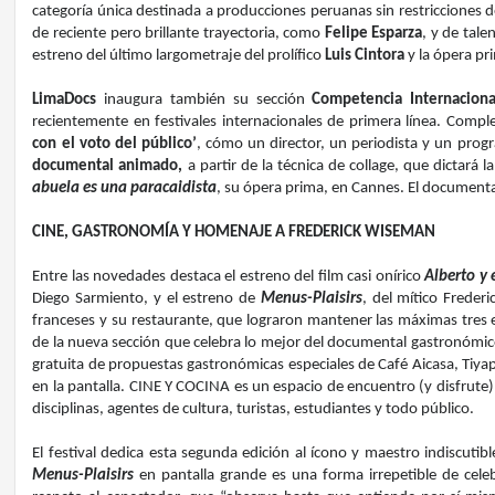
categoría única destinada a producciones peruanas sin restricciones d
de reciente pero brillante trayectoria, como
Felipe Esparza
, y de tal
estreno del último largometraje del prolífico
Luis Cintora
y la ópera pr
LimaDocs
inaugura también su sección
Competencia Internaciona
recientemente en festivales internacionales de primera línea. Comp
con el voto del público’
, cómo un director, un periodista y un progr
documental animado,
a partir de la técnica de collage, que dictará
abuela es una paracaidista
, su ópera prima, en Cannes. El documental
CINE, GASTRONOMÍA Y HOMENAJE A FREDERICK WISEMAN
Entre las novedades destaca el estreno del film casi onírico
Alberto y 
Diego Sarmiento, y el estreno de
Menus-Plaisirs
, del mítico Freder
franceses y su restaurante, que lograron mantener las máximas tres 
de la nueva sección que celebra lo mejor del documental gastronómico.
gratuita de propuestas gastronómicas especiales de Café Aicasa, Tiya
en la pantalla. CINE Y COCINA es un espacio de encuentro (y disfrute)
disciplinas, agentes de cultura, turistas, estudiantes y todo público.
El festival dedica esta segunda edición al ícono y maestro indiscuti
Menus-Plaisirs
en pantalla grande es una forma irrepetible de celeb