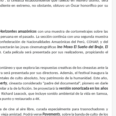
o”. El cineasta estadounidense que falleció en febrero último, será
diente en extremo, no obstante, obtuvo un Óscar honorífico por su
Horizontes amazónicos
con una muestra de cortometrajes sobre las
 peruana en el pasado. La sección continúa con una segunda muestra
Confederación de Nacionalidades Amazónicas del Perú, CONAP, y del
yectarán las joyas cinematográficas
Ino Moxo El Sueño del Brujo
,
El
s
. Cada película será presentada por sus realizadores, propiciando el
ntáneo y que explora las respuestas creativas de los cineastas ante la
a será presentada por sus directores. Además, el festival inaugura la
ntales de culto absoluto, hoy patrimonio de la humanidad. Este año,
herty
, cineasta considerado "padre del documental", pionero en darle
lar a la de la ficción. Se proyectará la
versión sonorizada en los años
y Richard Leacock, que incluye sonido ambiental de la vida en Samoa,
a punto y restaurado a 4K.
 de cine al aire libre, curada especialmente para trasnochadores y
a vieja amistad. Podrá verse
Pavements
, sobre la banda de culto de los