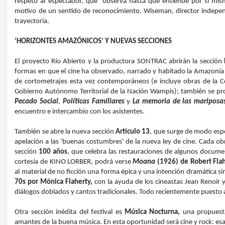
respeto al espectador, que “observa hasta que entiende por sí mism
motivo de un sentido de reconocimiento. Wiseman, director indepen
trayectoria.
‘HORIZONTES AMAZÓNICOS’ Y NUEVAS SECCIONES
El proyecto Río Abierto y la productora SONTRAC abrirán la sección
formas en que el cine ha observado, narrado y habitado la Amazonía
de cortometrajes esta vez contemporáneos (e incluye obras de la 
Gobierno Autónomo Territorial de la Nación Wampis); también se pro
Pecado Social
,
Políticas Familiares
y
La memoria de las mariposa
encuentro e intercambio con los asistentes.
También se abre
la nueva sección
Artículo 13
, que surge de modo espo
apelación a las 'buenas costumbres' de la nueva ley de cine. Cada obr
sección
100 años
, que celebra las restauraciones de algunos docume
cortesía de KINO LORBER, podrá verse
Moana
(1926) de Robert Fla
al material de no ficción una forma épica y una intención dramática simi
70s por Mónica Flaherty,
con la ayuda de los cineastas Jean Renoir 
diálogos doblados y cantos tradicionales. Todo recientemente puesto 
Otra sección inédita del festival es
Música Nocturna,
una propuesta
amantes de la buena música. En esta oportunidad será cine y rock: es