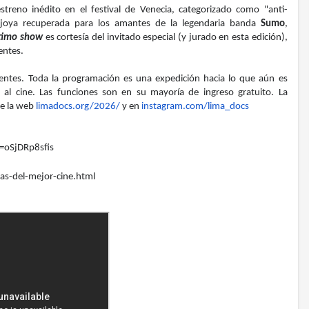
streno inédito en el festival de Venecia, categorizado como "anti-
 joya recuperada para los amantes de la legendaria banda
Sumo
,
ltimo show
es cortesía del invitado especial (y jurado en esta edición),
tentes.
entes. Toda la programación es una expedición hacia lo que aún es
so al cine. Las funciones son en su mayoría de ingreso gratuito. La
de la web
limadocs.org/2026/
y en
instagram.com/lima_docs
=
oSjDRp8sfis
as-del-mejor-cine.html