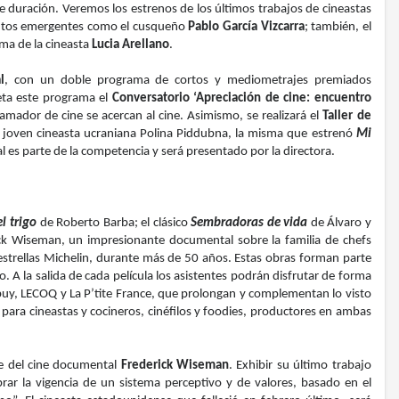
e duración. Veremos los estrenos de los últimos trabajos de cineastas
entos emergentes como el cusqueño
Pablo García Vizcarra
; también, el
ima de la cineasta
Lucia Arellano
.
l
, con un doble programa de cortos y mediometrajes premiados
leta este programa el
Conversatorio ‘Apreciación de cine: encuentro
amador de cine se acercan al cine. Asimismo, se realizará el
Taller de
 la joven cineasta ucraniana Polina Piddubna, la misma que estrenó
Mi
 es parte de la competencia y será presentado por la directora.
el trigo
de Roberto Barba; el clásico
Sembradoras de vida
de Álvaro y
ick Wiseman, un impresionante documental sobre la familia de chefs
estrellas Michelin, durante más de 50 años. Estas obras forman parte
 A la salida de cada película los asistentes podrán disfrutar de forma
puy, LECOQ y La P’tite France, que prolongan y complementan lo visto
 para cineastas y cocineros, cinéfilos y foodies, productores en ambas
ble del cine documental
Frederick Wiseman
. Exhibir su último trabajo
rar la vigencia de un sistema perceptivo y de valores, basado en el