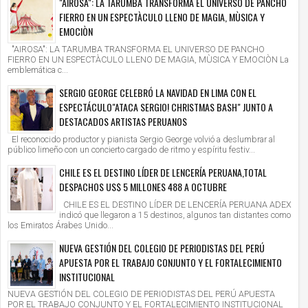
"AIROSA": LA TARUMBA TRANSFORMA EL UNIVERSO DE PANCHO
FIERRO EN UN ESPECTÀCULO LLENO DE MAGIA, MÙSICA Y
EMOCIÒN
"AIROSA": LA TARUMBA TRANSFORMA EL UNIVERSO DE PANCHO
FIERRO EN UN ESPECTÀCULO LLENO DE MAGIA, MÙSICA Y EMOCIÒN La
emblemática c...
SERGIO GEORGE CELEBRÓ LA NAVIDAD EN LIMA CON EL
ESPECTÁCULO"ATACA SERGIO! CHRISTMAS BASH" JUNTO A
DESTACADOS ARTISTAS PERUANOS
El reconocido productor y pianista Sergio George volvió a deslumbrar al
público limeño con un concierto cargado de ritmo y espíritu festiv...
CHILE ES EL DESTINO LÍDER DE LENCERÍA PERUANA,TOTAL
DESPACHOS US$ 5 MILLONES 488 A OCTUBRE
CHILE ES EL DESTINO LÍDER DE LENCERÍA PERUANA ADEX
indicó que llegaron a 15 destinos, algunos tan distantes como
los Emiratos Árabes Unido...
NUEVA GESTIÓN DEL COLEGIO DE PERIODISTAS DEL PERÚ
APUESTA POR EL TRABAJO CONJUNTO Y EL FORTALECIMIENTO
INSTITUCIONAL
NUEVA GESTIÓN DEL COLEGIO DE PERIODISTAS DEL PERÚ APUESTA
POR EL TRABAJO CONJUNTO Y EL FORTALECIMIENTO INSTITUCIONAL