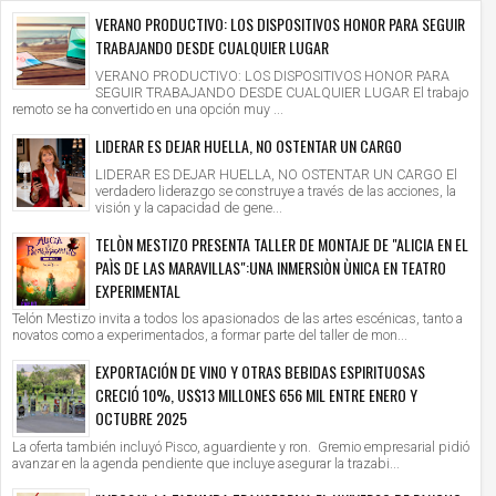
VERANO PRODUCTIVO: LOS DISPOSITIVOS HONOR PARA SEGUIR
TRABAJANDO DESDE CUALQUIER LUGAR
VERANO PRODUCTIVO: LOS DISPOSITIVOS HONOR PARA
SEGUIR TRABAJANDO DESDE CUALQUIER LUGAR El trabajo
remoto se ha convertido en una opción muy ...
LIDERAR ES DEJAR HUELLA, NO OSTENTAR UN CARGO
LIDERAR ES DEJAR HUELLA, NO OSTENTAR UN CARGO El
verdadero liderazgo se construye a través de las acciones, la
visión y la capacidad de gene...
TELÒN MESTIZO PRESENTA TALLER DE MONTAJE DE "ALICIA EN EL
PAÌS DE LAS MARAVILLAS":UNA INMERSIÒN ÙNICA EN TEATRO
EXPERIMENTAL
Telón Mestizo invita a todos los apasionados de las artes escénicas, tanto a
novatos como a experimentados, a formar parte del taller de mon...
EXPORTACIÓN DE VINO Y OTRAS BEBIDAS ESPIRITUOSAS
CRECIÓ 10%, US$13 MILLONES 656 MIL ENTRE ENERO Y
OCTUBRE 2025
La oferta también incluyó Pisco, aguardiente y ron. Gremio empresarial pidió
avanzar en la agenda pendiente que incluye asegurar la trazabi...