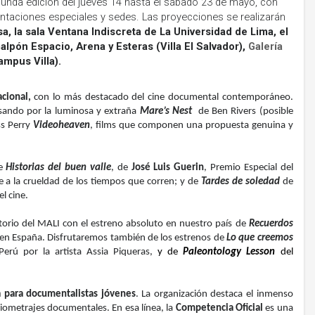
egunda edición del jueves 14 hasta el sábado 23 de mayo, con
taciones especiales y sedes. Las proyecciones se realizarán
a, la sala Ventana Indiscreta de La Universidad de Lima, el
alpón Espacio, Arena y Esteras (Villa El Salvador),
Galería
ampus Villa).
acional,
con lo más destacado del cine documental contemporáneo.
sando por la luminosa y extraña
Mare’s Nest
de Ben Rivers (posible
ss Perry
Videoheaven
, films que componen una propuesta genuina y
de
Historias del buen valle
, de
José Luis Guerin
, Premio Especial del
te a la crueldad de los tiempos que corren; y de
Tardes de soledad
de
el cine.
itorio del MALI con el estreno absoluto en nuestro país de
Recuerdos
 en España. Disfrutaremos también de los estrenos de
Lo que creemos
 Perú por la artista Assia Piqueras,
y de
Paleontology Lesson
del
 para documentalistas jóvenes
. La organización destaca el inmenso
ometrajes documentales. En esa línea, la
Competencia Oficial
es una