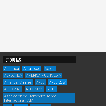
ETIQUETAS
Actualida
Actualidad
Aéreo
AEROLÌNEA
AMÈRICA MULTIMEDIA
American Airlines
APEC
APEC 2024
APEC 2025
APEC 2026
ARTE
Asociación de Transporte Aéreo
Internacional (IATA