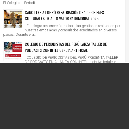
El Colegio de Periodi...
CANCILLERÍA LOGRÓ REPATRIACIÓN DE 1,053 BIENES
CULTURALES DE ALTO VALOR PATRIMONIAL 2025
Este logro se concretó gracias a las gestiones realizadas por
nuestras embajadas y consulados acreditados en diversos
países. Durante el a...
COLEGIO DE PERIODISTAS DEL PERÚ LANZA TALLER DE
PODCASTS CON INTELIGENCIA ARTIFICIAL
COLEGIO DE PERIODISTAS DEL PERÚ PRESENTA TALLER
DE PODCASTS EN ALIANZA CON INTEL Iniciativa fortalece
competencias digitales en un context...