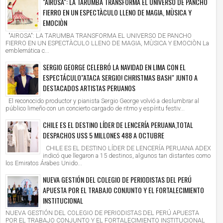
"AIROSA": LA TARUMBA TRANSFORMA EL UNIVERSO DE PANCHO
FIERRO EN UN ESPECTÀCULO LLENO DE MAGIA, MÙSICA Y
EMOCIÒN
"AIROSA": LA TARUMBA TRANSFORMA EL UNIVERSO DE PANCHO
FIERRO EN UN ESPECTÀCULO LLENO DE MAGIA, MÙSICA Y EMOCIÒN La
emblemática c...
SERGIO GEORGE CELEBRÓ LA NAVIDAD EN LIMA CON EL
ESPECTÁCULO"ATACA SERGIO! CHRISTMAS BASH" JUNTO A
DESTACADOS ARTISTAS PERUANOS
El reconocido productor y pianista Sergio George volvió a deslumbrar al
público limeño con un concierto cargado de ritmo y espíritu festiv...
CHILE ES EL DESTINO LÍDER DE LENCERÍA PERUANA,TOTAL
DESPACHOS US$ 5 MILLONES 488 A OCTUBRE
CHILE ES EL DESTINO LÍDER DE LENCERÍA PERUANA ADEX
indicó que llegaron a 15 destinos, algunos tan distantes como
los Emiratos Árabes Unido...
NUEVA GESTIÓN DEL COLEGIO DE PERIODISTAS DEL PERÚ
APUESTA POR EL TRABAJO CONJUNTO Y EL FORTALECIMIENTO
INSTITUCIONAL
NUEVA GESTIÓN DEL COLEGIO DE PERIODISTAS DEL PERÚ APUESTA
POR EL TRABAJO CONJUNTO Y EL FORTALECIMIENTO INSTITUCIONAL