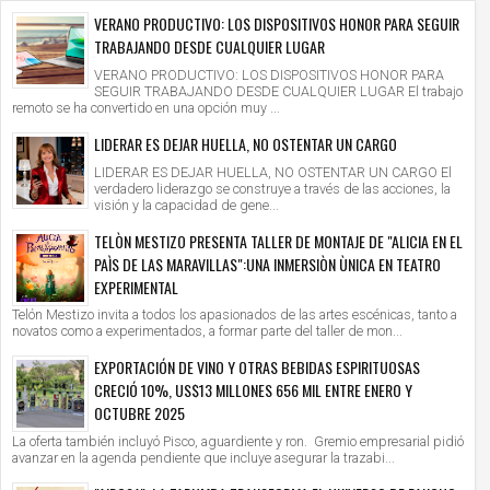
VERANO PRODUCTIVO: LOS DISPOSITIVOS HONOR PARA SEGUIR
TRABAJANDO DESDE CUALQUIER LUGAR
VERANO PRODUCTIVO: LOS DISPOSITIVOS HONOR PARA
SEGUIR TRABAJANDO DESDE CUALQUIER LUGAR El trabajo
remoto se ha convertido en una opción muy ...
LIDERAR ES DEJAR HUELLA, NO OSTENTAR UN CARGO
LIDERAR ES DEJAR HUELLA, NO OSTENTAR UN CARGO El
verdadero liderazgo se construye a través de las acciones, la
visión y la capacidad de gene...
TELÒN MESTIZO PRESENTA TALLER DE MONTAJE DE "ALICIA EN EL
PAÌS DE LAS MARAVILLAS":UNA INMERSIÒN ÙNICA EN TEATRO
EXPERIMENTAL
Telón Mestizo invita a todos los apasionados de las artes escénicas, tanto a
novatos como a experimentados, a formar parte del taller de mon...
EXPORTACIÓN DE VINO Y OTRAS BEBIDAS ESPIRITUOSAS
CRECIÓ 10%, US$13 MILLONES 656 MIL ENTRE ENERO Y
OCTUBRE 2025
La oferta también incluyó Pisco, aguardiente y ron. Gremio empresarial pidió
avanzar en la agenda pendiente que incluye asegurar la trazabi...