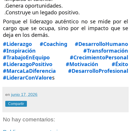
 .Genera oportunidades.
 .Construye un legado positivo.
Porque el liderazgo auténtico no se mide por el 
cargo que se ocupa, sino por el impacto que se 
deja en los demás.
#Liderazgo
#Coaching
#DesarrolloHumano
#Inspiración
#Transformación
#TrabajoEnEq
uipo
#CrecimientoPersonal
#LiderazgoPositivo
#Motivación
#Éxito
#MarcaLaDiferencia
#DesarrolloProfesional
#LiderarConValore
s
en
junio 17, 2026
Compartir
No hay comentarios: