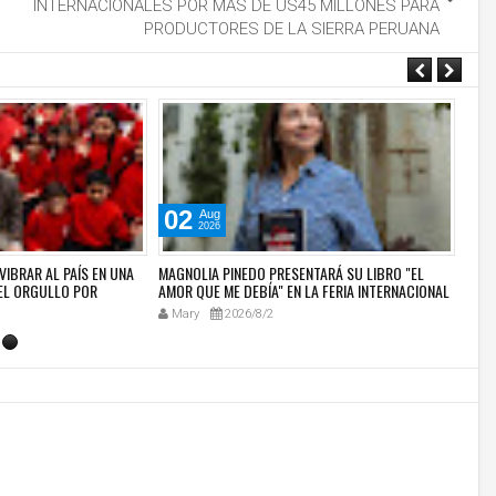
INTERNACIONALES POR MÀS DE US45 MILLONES PARA
PRODUCTORES DE LA SIERRA PERUANA
02
0
Aug
2026
VIBRAR AL PAÍS EN UNA
MAGNOLIA PINEDO PRESENTARÁ SU LIBRO "EL
HOY:
EL ORGULLO POR
AMOR QUE ME DEBÍA" EN LA FERIA INTERNACIONAL
JAZZ
LTURAL
DEL LIBRO DE LIMA 2026
SOBR
Mary
2026/8/2
Ma
SEG