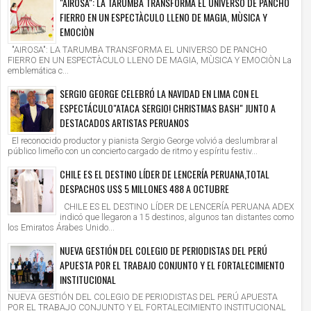
"AIROSA": LA TARUMBA TRANSFORMA EL UNIVERSO DE PANCHO
FIERRO EN UN ESPECTÀCULO LLENO DE MAGIA, MÙSICA Y
EMOCIÒN
"AIROSA": LA TARUMBA TRANSFORMA EL UNIVERSO DE PANCHO
FIERRO EN UN ESPECTÀCULO LLENO DE MAGIA, MÙSICA Y EMOCIÒN La
emblemática c...
SERGIO GEORGE CELEBRÓ LA NAVIDAD EN LIMA CON EL
ESPECTÁCULO"ATACA SERGIO! CHRISTMAS BASH" JUNTO A
DESTACADOS ARTISTAS PERUANOS
El reconocido productor y pianista Sergio George volvió a deslumbrar al
público limeño con un concierto cargado de ritmo y espíritu festiv...
CHILE ES EL DESTINO LÍDER DE LENCERÍA PERUANA,TOTAL
DESPACHOS US$ 5 MILLONES 488 A OCTUBRE
CHILE ES EL DESTINO LÍDER DE LENCERÍA PERUANA ADEX
indicó que llegaron a 15 destinos, algunos tan distantes como
los Emiratos Árabes Unido...
NUEVA GESTIÓN DEL COLEGIO DE PERIODISTAS DEL PERÚ
APUESTA POR EL TRABAJO CONJUNTO Y EL FORTALECIMIENTO
INSTITUCIONAL
NUEVA GESTIÓN DEL COLEGIO DE PERIODISTAS DEL PERÚ APUESTA
POR EL TRABAJO CONJUNTO Y EL FORTALECIMIENTO INSTITUCIONAL