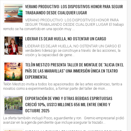
VERANO PRODUCTIVO: LOS DISPOSITIVOS HONOR PARA SEGUIR
TRABAJANDO DESDE CUALQUIER LUGAR
VERANO PRODUCTIVO: LOS DISPOSITIVOS HONOR PARA
SEGUIR TRABAJANDO DESDE CUALQUIER LUGAR El trabajo
remoto se ha convertido en una opción muy ...
LIDERAR ES DEJAR HUELLA, NO OSTENTAR UN CARGO
LIDERAR ES DEJAR HUELLA, NO OSTENTAR UN CARGO El
verdadero liderazgo se construye a través de las acciones, la
visión y la capacidad de gene...
9
07
Jul
Jul
2026
2026
TELÒN MESTIZO PRESENTA TALLER DE MONTAJE DE "ALICIA EN EL
PAÌS DE LAS MARAVILLAS":UNA INMERSIÒN ÙNICA EN TEATRO
 OBRA GANADORA "TRANSITANDO" LLEGA A
JOVEN PROMESA DE LA ÓPERA ITALIA
EXPERIMENTAL
 ZONE CON UNA CONMOVEDORA HISTORIA
LIMA PARA INAUGURAR LA TEMPORA
E LA AMISTAD, LA RESILIENCIA Y LAS
ITALIA 2026
ry
2026/7/9
Mary
2026/7/7
Telón Mestizo invita a todos los apasionados de las artes escénicas, tanto a
UNDAS OPORTUNIDADES
novatos como a experimentados, a formar parte del taller de mon...
EXPORTACIÓN DE VINO Y OTRAS BEBIDAS ESPIRITUOSAS
CRECIÓ 10%, US$13 MILLONES 656 MIL ENTRE ENERO Y
OCTUBRE 2025
La oferta también incluyó Pisco, aguardiente y ron. Gremio empresarial pidió
avanzar en la agenda pendiente que incluye asegurar la trazabi...