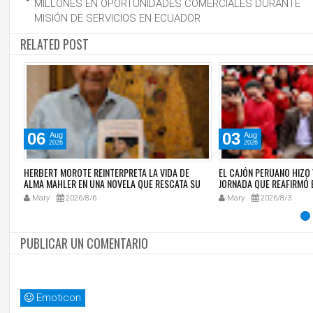
MILLONES EN OPORTUNIDADES COMERCIALES DURANTE
MISIÓN DE SERVICIOS EN ECUADOR
RELATED POST
06
03
Aug
Aug
2026
2026
ON
HERBERT MOROTE REINTERPRETA LA VIDA DE
EL CAJÓN PERUANO HIZO 
A
ALMA MAHLER EN UNA NOVELA QUE RESCATA SU
JORNADA QUE REAFIRMÓ 
VERDADERA HISTORIA
NUESTRA IDENTIDAD CU
Mary
2026/8/6
Mary
2026/8/3
PUBLICAR UN COMENTARIO
Emoticon