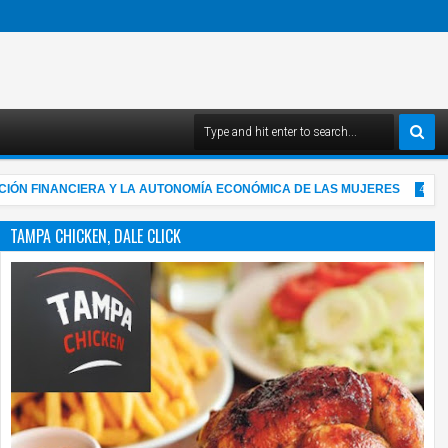
INANCIERA Y LA AUTONOMÍA ECONÓMICA DE LAS MUJERES
"YO
4:03 AM
TAMPA CHICKEN, DALE CLICK
05
Aug
2026