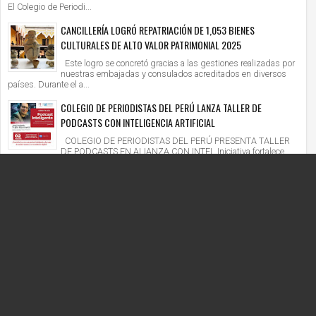
El Colegio de Periodi...
CANCILLERÍA LOGRÓ REPATRIACIÓN DE 1,053 BIENES
CULTURALES DE ALTO VALOR PATRIMONIAL 2025
Este logro se concretó gracias a las gestiones realizadas por
nuestras embajadas y consulados acreditados en diversos
países. Durante el a...
COLEGIO DE PERIODISTAS DEL PERÚ LANZA TALLER DE
PODCASTS CON INTELIGENCIA ARTIFICIAL
COLEGIO DE PERIODISTAS DEL PERÚ PRESENTA TALLER
DE PODCASTS EN ALIANZA CON INTEL Iniciativa fortalece
competencias digitales en un context...