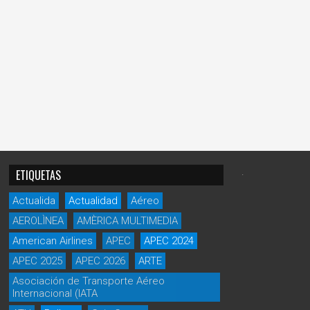
.
ETIQUETAS
Actualida
Actualidad
Aéreo
AEROLÌNEA
AMÈRICA MULTIMEDIA
American Airlines
APEC
APEC 2024
APEC 2025
APEC 2026
ARTE
Asociación de Transporte Aéreo
Internacional (IATA