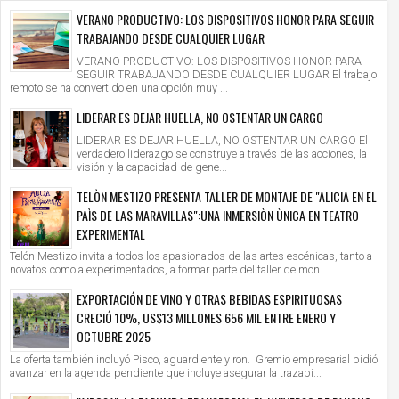
VERANO PRODUCTIVO: LOS DISPOSITIVOS HONOR PARA SEGUIR
TRABAJANDO DESDE CUALQUIER LUGAR
VERANO PRODUCTIVO: LOS DISPOSITIVOS HONOR PARA
SEGUIR TRABAJANDO DESDE CUALQUIER LUGAR El trabajo
remoto se ha convertido en una opción muy ...
LIDERAR ES DEJAR HUELLA, NO OSTENTAR UN CARGO
LIDERAR ES DEJAR HUELLA, NO OSTENTAR UN CARGO El
verdadero liderazgo se construye a través de las acciones, la
visión y la capacidad de gene...
TELÒN MESTIZO PRESENTA TALLER DE MONTAJE DE "ALICIA EN EL
PAÌS DE LAS MARAVILLAS":UNA INMERSIÒN ÙNICA EN TEATRO
EXPERIMENTAL
Telón Mestizo invita a todos los apasionados de las artes escénicas, tanto a
novatos como a experimentados, a formar parte del taller de mon...
EXPORTACIÓN DE VINO Y OTRAS BEBIDAS ESPIRITUOSAS
CRECIÓ 10%, US$13 MILLONES 656 MIL ENTRE ENERO Y
OCTUBRE 2025
La oferta también incluyó Pisco, aguardiente y ron. Gremio empresarial pidió
avanzar en la agenda pendiente que incluye asegurar la trazabi...