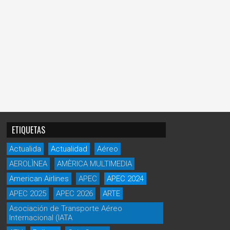
ETIQUETAS
Actualida
Actualidad
Aéreo
AEROLÌNEA
AMÈRICA MULTIMEDIA
American Airlines
APEC
APEC 2024
APEC 2025
APEC 2026
ARTE
Asociación de Transporte Aéreo
Internacional (IATA