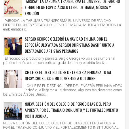
"AIROSA": LA TARUMBA TRANSFORMA EL UNIVERSO DE PANCHO
FIERRO EN UN ESPECTÀCULO LLENO DE MAGIA, MÙSICA Y
EMOCIÒN
"AIROSA": LA TARUMBA TRANSFORMA EL UNIVERSO DE PANCHO
FIERRO EN UN ESPECTÀCULO LLENO DE MAGIA, MÙSICA Y EMOCIÒN La
emblemática c...
SERGIO GEORGE CELEBRÓ LA NAVIDAD EN LIMA CON EL
ESPECTÁCULO"ATACA SERGIO! CHRISTMAS BASH" JUNTO A
DESTACADOS ARTISTAS PERUANOS
El reconocido productor y pianista Sergio George volvió a deslumbrar al
público limeño con un concierto cargado de ritmo y espíritu festiv...
CHILE ES EL DESTINO LÍDER DE LENCERÍA PERUANA,TOTAL
DESPACHOS US$ 5 MILLONES 488 A OCTUBRE
CHILE ES EL DESTINO LÍDER DE LENCERÍA PERUANA ADEX
indicó que llegaron a 15 destinos, algunos tan distantes como
los Emiratos Árabes Unido...
NUEVA GESTIÓN DEL COLEGIO DE PERIODISTAS DEL PERÚ
APUESTA POR EL TRABAJO CONJUNTO Y EL FORTALECIMIENTO
INSTITUCIONAL
NUEVA GESTIÓN DEL COLEGIO DE PERIODISTAS DEL PERÚ APUESTA
POR EL TRABAJO CONJUNTO Y EL FORTALECIMIENTO INSTITUCIONAL