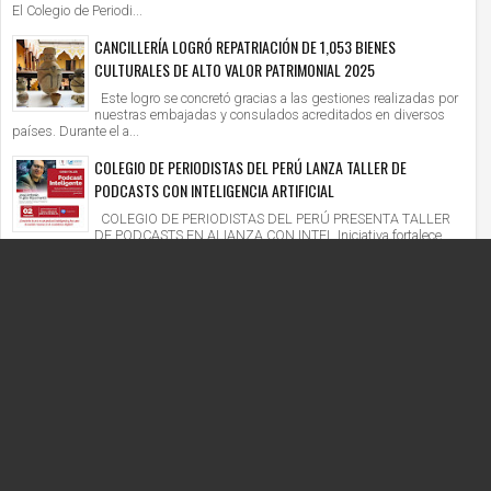
El Colegio de Periodi...
CANCILLERÍA LOGRÓ REPATRIACIÓN DE 1,053 BIENES
CULTURALES DE ALTO VALOR PATRIMONIAL 2025
Este logro se concretó gracias a las gestiones realizadas por
nuestras embajadas y consulados acreditados en diversos
países. Durante el a...
COLEGIO DE PERIODISTAS DEL PERÚ LANZA TALLER DE
PODCASTS CON INTELIGENCIA ARTIFICIAL
COLEGIO DE PERIODISTAS DEL PERÚ PRESENTA TALLER
DE PODCASTS EN ALIANZA CON INTEL Iniciativa fortalece
competencias digitales en un context...