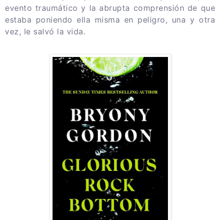
evento traumático y la abrupta comprensión de que
estaba poniendo ella misma en peligro, una y otra
vez, le salvó la vida.