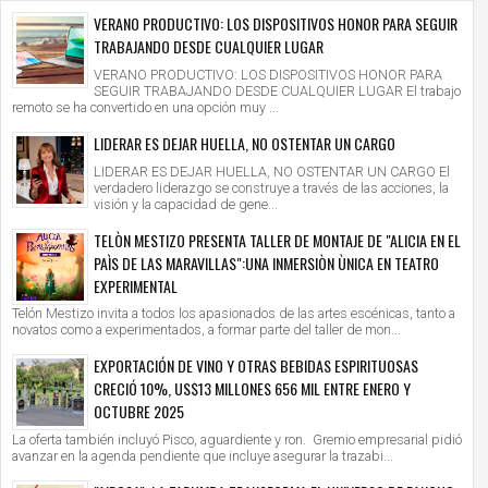
VERANO PRODUCTIVO: LOS DISPOSITIVOS HONOR PARA SEGUIR
TRABAJANDO DESDE CUALQUIER LUGAR
VERANO PRODUCTIVO: LOS DISPOSITIVOS HONOR PARA
SEGUIR TRABAJANDO DESDE CUALQUIER LUGAR El trabajo
remoto se ha convertido en una opción muy ...
LIDERAR ES DEJAR HUELLA, NO OSTENTAR UN CARGO
LIDERAR ES DEJAR HUELLA, NO OSTENTAR UN CARGO El
verdadero liderazgo se construye a través de las acciones, la
visión y la capacidad de gene...
TELÒN MESTIZO PRESENTA TALLER DE MONTAJE DE "ALICIA EN EL
PAÌS DE LAS MARAVILLAS":UNA INMERSIÒN ÙNICA EN TEATRO
EXPERIMENTAL
Telón Mestizo invita a todos los apasionados de las artes escénicas, tanto a
novatos como a experimentados, a formar parte del taller de mon...
EXPORTACIÓN DE VINO Y OTRAS BEBIDAS ESPIRITUOSAS
CRECIÓ 10%, US$13 MILLONES 656 MIL ENTRE ENERO Y
OCTUBRE 2025
La oferta también incluyó Pisco, aguardiente y ron. Gremio empresarial pidió
avanzar en la agenda pendiente que incluye asegurar la trazabi...