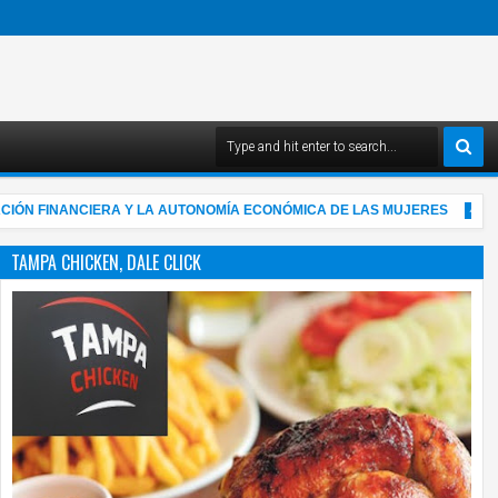
INANCIERA Y LA AUTONOMÍA ECONÓMICA DE LAS MUJERES
"YO
4:03 AM
TAMPA CHICKEN, DALE CLICK
05
Aug
2026