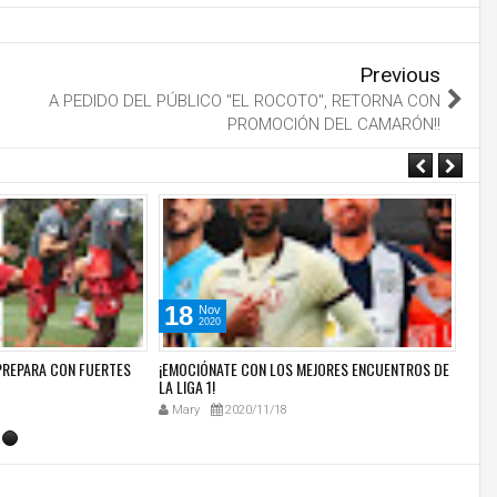
Previous
A PEDIDO DEL PÚBLICO "EL ROCOTO", RETORNA CON
PROMOCIÓN DEL CAMARÓN!!
18
1
Nov
2020
PREPARA CON FUERTES
¡EMOCIÓNATE CON LOS MEJORES ENCUENTROS DE
SELE
LA LIGA 1!
DE V
Mary
2020/11/18
Ma