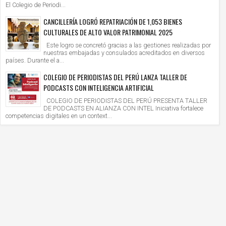
El Colegio de Periodi...
CANCILLERÍA LOGRÓ REPATRIACIÓN DE 1,053 BIENES
CULTURALES DE ALTO VALOR PATRIMONIAL 2025
Este logro se concretó gracias a las gestiones realizadas por
nuestras embajadas y consulados acreditados en diversos
países. Durante el a...
COLEGIO DE PERIODISTAS DEL PERÚ LANZA TALLER DE
PODCASTS CON INTELIGENCIA ARTIFICIAL
COLEGIO DE PERIODISTAS DEL PERÚ PRESENTA TALLER
DE PODCASTS EN ALIANZA CON INTEL Iniciativa fortalece
competencias digitales en un context...
7
15
Nov
Nov
2020
2020
CCIÓN PERUANA SUB-20,SE UNIÓ A CAMPAÑA
¡EMOCIÓNATE CON LOS MEJORES EN
ACUNACIÓN DIFTERIA 2020.
LA LIGA 1!
ry
2020/11/17
Mary
2020/11/15