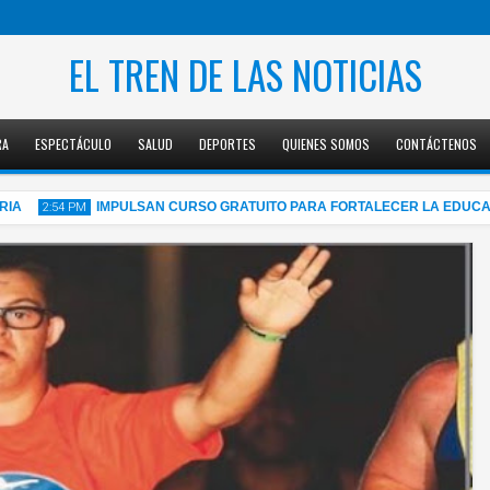
EL TREN DE LAS NOTICIAS
RA
ESPECTÁCULO
SALUD
DEPORTES
QUIENES SOMOS
CONTÁCTENOS
IMPULSAN CURSO GRATUITO PARA FORTALECER LA EDUCACIÓN F
2:54 PM
05
Aug
2026