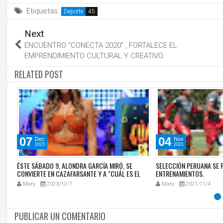
Etiquetas:
Deporte
Next
ENCUENTRO "CONECTA 2020" , FORTALECE EL
EMPRENDIMIENTO CULTURAL Y CREATIVO.
RELATED POST
07
04
Dec
Nov
2023
2021
RE
ÉSTE SÁBADO 9, ALONDRA GARCÍA MIRÓ, SE
SELECCIÓN PERUANA SE 
CONVIERTE EN CAZAFARSANTE Y A "CUÁL ES EL
ENTRENAMIENTOS.
VERDADERO?SE ENFRENTA A LA PÁNFILA Y
Mary
2023/12/7
Mary
2021/11/4
SEBASTIÁN MONTEGHIRFO.
PUBLICAR UN COMENTARIO