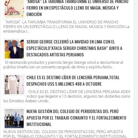
"AIROSA": LA TARUMBA TRANSFORMA EL UNIVERSO DE PANCHO
FIERRO EN UN ESPECTÀCULO LLENO DE MAGIA, MÙSICA Y
EMOCIÒN
"AIROSA": LA TARUMBA TRANSFORMA EL UNIVERSO DE PANCHO
FIERRO EN UN ESPECTÀCULO LLENO DE MAGIA, MÙSICA Y EMOCIÒN La
emblemática c...
SERGIO GEORGE CELEBRÓ LA NAVIDAD EN LIMA CON EL
ESPECTÁCULO"ATACA SERGIO! CHRISTMAS BASH" JUNTO A
DESTACADOS ARTISTAS PERUANOS
El reconocido productor y pianista Sergio George volvió a deslumbrar al
público limeño con un concierto cargado de ritmo y espíritu festiv...
CHILE ES EL DESTINO LÍDER DE LENCERÍA PERUANA,TOTAL
DESPACHOS US$ 5 MILLONES 488 A OCTUBRE
CHILE ES EL DESTINO LÍDER DE LENCERÍA PERUANA ADEX
indicó que llegaron a 15 destinos, algunos tan distantes como
los Emiratos Árabes Unido...
NUEVA GESTIÓN DEL COLEGIO DE PERIODISTAS DEL PERÚ
APUESTA POR EL TRABAJO CONJUNTO Y EL FORTALECIMIENTO
INSTITUCIONAL
NUEVA GESTIÓN DEL COLEGIO DE PERIODISTAS DEL PERÚ APUESTA
POR EL TRABAJO CONJUNTO Y EL FORTALECIMIENTO INSTITUCIONAL