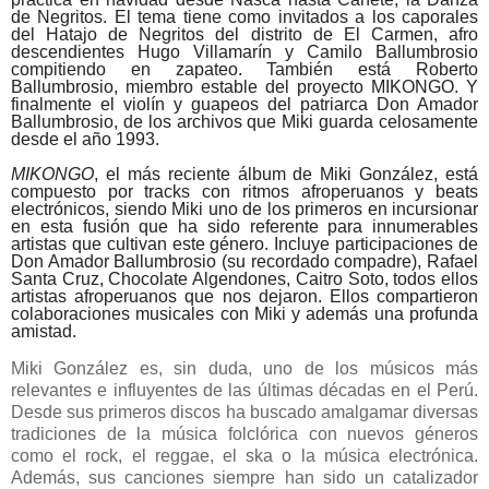
de Negritos. El tema tiene como invitados a los caporales
del Hatajo de Negritos del distrito de El Carmen, afro
descendientes Hugo Villamarín y Camilo Ballumbrosio
compitiendo en zapateo. También está Roberto
Ballumbrosio, miembro estable del proyecto MIKONGO. Y
finalmente el violín y guapeos del patriarca Don Amador
Ballumbrosio, de los archivos que Miki guarda celosamente
desde el año 1993.
MIKONGO
, el más reciente álbum de Miki González, está
compuesto por tracks con ritmos afroperuanos y beats
electrónicos, siendo Miki uno de los primeros en incursionar
en esta fusión que ha sido referente para innumerables
artistas que cultivan este género. Incluye participaciones de
Don Amador Ballumbrosio (su recordado compadre), Rafael
Santa Cruz, Chocolate Algendones, Caitro Soto, todos ellos
artistas afroperuanos que nos dejaron. Ellos compartieron
colaboraciones musicales con Miki y además una profunda
amistad.
Miki González es, sin duda, uno de los músicos más
relevantes e influyentes de las últimas décadas en el Perú.
Desde sus primeros discos ha buscado amalgamar diversas
tradiciones de la música folclórica con nuevos géneros
como el rock, el reggae, el ska o la música electrónica.
Además, sus canciones siempre han sido un catalizador