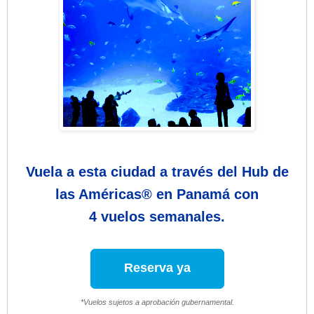
Vuela a esta ciudad a través del Hub de
las Américas® en Panamá con
4 vuelos semanales.
Reserva ya
*Vuelos sujetos a aprobación gubernamental.