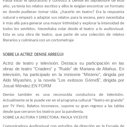
Paola inició el laboratorio y convocó a Denise en septiembre de este
año, ya tenía los relatos escritos y ellos le exigían encontrar un formato
en donde pudieran tomar vida. ¿hacerlo en teatro? Era la respuesta
natural y empezó a adaptar sus relatos para la escena, pero necesitaba
ir más allá para generar una mayor intimidad y explorar la intensidad de
todos los sentidos. Necesitaba volar desde el teatro a lo audiovisual.
Esta es una obra de teatro, que parte de una colección de relatos
literarios y culminará con un cortometraje
SOBRE LA ACTRIZ: DENISE ARREGUI
Actriz de teatro y televisión. Destaca su participación en las
obras de teatro "Criadero" y "Ruido" de Mariana de Altahus. En
televisión, ha participado en la miniserie "Misterio", dirigida por
Aldo Miyashiro, y la novela "Los exitosos Góme$", dirigida por
Josué
Méndez
.EN FORM
Denise también es una reconocida conductora de televisión.
Actualmente se le puede ver en el programa cultural "Teatro en grande"
por TV Perú. Relatos Inconexos, supone su gran regreso a las tablas
desde que cerraron los teatros por la pandemia.
SOBRE LA AUTORA Y DIRECTORA: PAOLA VICENTE
Comunicadora Audiovisual con estudios de dirección en la Escuela de