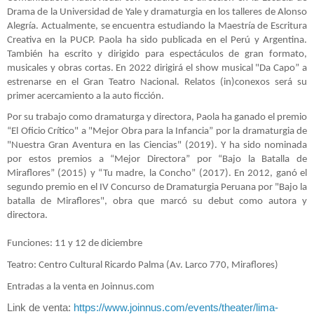
Drama de la Universidad de Yale y dramaturgia en los talleres de Alonso
Alegría. Actualmente, se encuentra estudiando la Maestría de Escritura
Creativa en la PUCP. Paola ha sido publicada en el Perú y Argentina.
También ha escrito y dirigido para espectáculos de gran formato,
musicales y obras cortas. En 2022 dirigirá el show musical "Da Capo” a
estrenarse en el Gran Teatro Nacional. Relatos (in)conexos será su
primer acercamiento a la auto ficción.
Por su trabajo como dramaturga y directora, Paola ha ganado el premio
“El Oficio Crítico" a "Mejor Obra para la Infancia” por la dramaturgia de
"Nuestra Gran Aventura en las Ciencias" (2019). Y ha sido nominada
por estos premios a “Mejor Directora” por “Bajo la Batalla de
Miraflores” (2015) y “Tu madre, la Concho” (2017). En 2012, ganó el
segundo premio en el IV Concurso de Dramaturgia Peruana por "Bajo la
batalla de Miraflores", obra que marcó su debut como autora y
directora.
Funciones: 11 y 12 de diciembre
Teatro: Centro Cultural Ricardo Palma (Av. Larco 770, Miraflores)
Entradas a la venta en Joinnus.com
Link de venta:
https://www.joinnus.
com/events/theater/lima-