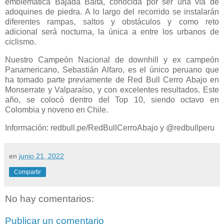
emblemática Bajada Balta, conocida por ser una vía de
adoquines de piedra. A lo
largo del recorrido se instalarán
diferentes rampas, saltos y obstáculos y como reto
adicional
será nocturna, la única a entre los urbanos de
ciclismo.
Nuestro Campeón Nacional de downhill y ex campeón
Panamericano, Sebastián Alfaro, es el
único peruano que
ha tomado parte previamente de Red Bull Cerro Abajo en
Monserrate y
Valparaíso, y con excelentes resultados. Este
año, se colocó dentro del Top 10, siendo octavo
en
Colombia y noveno en Chile.
Información: redbull.pe/RedBullCerroAbajo y @redbullperu
en
junio 21, 2022
Compartir
No hay comentarios:
Publicar un comentario