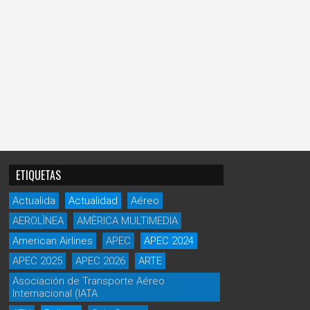
ETIQUETAS
Actualida
Actualidad
Aéreo
AEROLÌNEA
AMÈRICA MULTIMEDIA
American Airlines
APEC
APEC 2024
APEC 2025
APEC 2026
ARTE
Asociación de Transporte Aéreo
Internacional (IATA