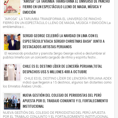
"AIROSA": LA TARUMBA TRANSFORMA EL UNIVERSO DE PANCHO
FIERRO EN UN ESPECTÀCULO LLENO DE MAGIA, MÙSICA Y
EMOCIÒN
"AIROSA": LA TARUMBA TRANSFORMA EL UNIVERSO DE PANCHO
FIERRO EN UN ESPECTÀCULO LLENO DE MAGIA, MÙSICA Y EMOCIÒN La
emblemática c...
SERGIO GEORGE CELEBRÓ LA NAVIDAD EN LIMA CON EL
ESPECTÁCULO"ATACA SERGIO! CHRISTMAS BASH" JUNTO A
DESTACADOS ARTISTAS PERUANOS
El reconocido productor y pianista Sergio George volvió a deslumbrar al
público limeño con un concierto cargado de ritmo y espíritu festiv...
CHILE ES EL DESTINO LÍDER DE LENCERÍA PERUANA,TOTAL
DESPACHOS US$ 5 MILLONES 488 A OCTUBRE
CHILE ES EL DESTINO LÍDER DE LENCERÍA PERUANA ADEX
indicó que llegaron a 15 destinos, algunos tan distantes como
los Emiratos Árabes Unido...
NUEVA GESTIÓN DEL COLEGIO DE PERIODISTAS DEL PERÚ
APUESTA POR EL TRABAJO CONJUNTO Y EL FORTALECIMIENTO
INSTITUCIONAL
NUEVA GESTIÓN DEL COLEGIO DE PERIODISTAS DEL PERÚ APUESTA
POR EL TRABAJO CONJUNTO Y EL FORTALECIMIENTO INSTITUCIONAL