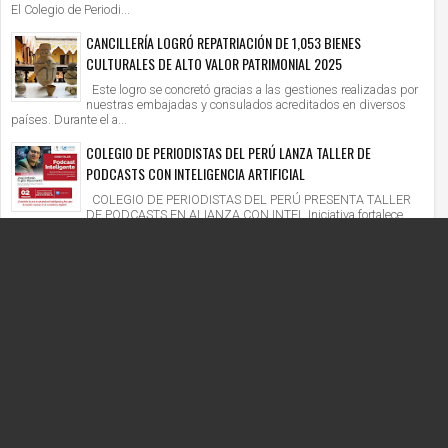
El Colegio de Periodi...
CANCILLERÍA LOGRÓ REPATRIACIÓN DE 1,053 BIENES
CULTURALES DE ALTO VALOR PATRIMONIAL 2025
Este logro se concretó gracias a las gestiones realizadas por
nuestras embajadas y consulados acreditados en diversos
países. Durante el a...
COLEGIO DE PERIODISTAS DEL PERÚ LANZA TALLER DE
PODCASTS CON INTELIGENCIA ARTIFICIAL
COLEGIO DE PERIODISTAS DEL PERÚ PRESENTA TALLER
DE PODCASTS EN ALIANZA CON INTEL Iniciativa fortalece
competencias digitales en un context...