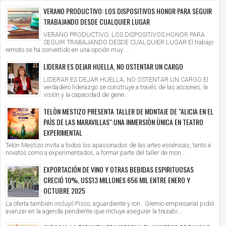
VERANO PRODUCTIVO: LOS DISPOSITIVOS HONOR PARA SEGUIR
TRABAJANDO DESDE CUALQUIER LUGAR
VERANO PRODUCTIVO: LOS DISPOSITIVOS HONOR PARA
SEGUIR TRABAJANDO DESDE CUALQUIER LUGAR El trabajo
remoto se ha convertido en una opción muy ...
LIDERAR ES DEJAR HUELLA, NO OSTENTAR UN CARGO
LIDERAR ES DEJAR HUELLA, NO OSTENTAR UN CARGO El
verdadero liderazgo se construye a través de las acciones, la
visión y la capacidad de gene...
TELÒN MESTIZO PRESENTA TALLER DE MONTAJE DE "ALICIA EN EL
PAÌS DE LAS MARAVILLAS":UNA INMERSIÒN ÙNICA EN TEATRO
EXPERIMENTAL
Telón Mestizo invita a todos los apasionados de las artes escénicas, tanto a
novatos como a experimentados, a formar parte del taller de mon...
EXPORTACIÓN DE VINO Y OTRAS BEBIDAS ESPIRITUOSAS
CRECIÓ 10%, US$13 MILLONES 656 MIL ENTRE ENERO Y
OCTUBRE 2025
La oferta también incluyó Pisco, aguardiente y ron. Gremio empresarial pidió
avanzar en la agenda pendiente que incluye asegurar la trazabi...