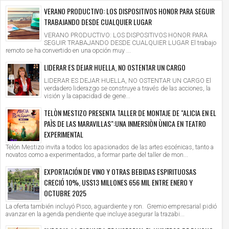
VERANO PRODUCTIVO: LOS DISPOSITIVOS HONOR PARA SEGUIR
TRABAJANDO DESDE CUALQUIER LUGAR
VERANO PRODUCTIVO: LOS DISPOSITIVOS HONOR PARA
SEGUIR TRABAJANDO DESDE CUALQUIER LUGAR El trabajo
remoto se ha convertido en una opción muy ...
LIDERAR ES DEJAR HUELLA, NO OSTENTAR UN CARGO
LIDERAR ES DEJAR HUELLA, NO OSTENTAR UN CARGO El
verdadero liderazgo se construye a través de las acciones, la
visión y la capacidad de gene...
TELÒN MESTIZO PRESENTA TALLER DE MONTAJE DE "ALICIA EN EL
PAÌS DE LAS MARAVILLAS":UNA INMERSIÒN ÙNICA EN TEATRO
EXPERIMENTAL
Telón Mestizo invita a todos los apasionados de las artes escénicas, tanto a
novatos como a experimentados, a formar parte del taller de mon...
EXPORTACIÓN DE VINO Y OTRAS BEBIDAS ESPIRITUOSAS
CRECIÓ 10%, US$13 MILLONES 656 MIL ENTRE ENERO Y
OCTUBRE 2025
La oferta también incluyó Pisco, aguardiente y ron. Gremio empresarial pidió
avanzar en la agenda pendiente que incluye asegurar la trazabi...