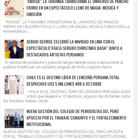
"AIROSA": LA TARUMBA TRANSFORMA EL UNIVERSO DE PANCHO
FIERRO EN UN ESPECTÀCULO LLENO DE MAGIA, MÙSICA Y
EMOCIÒN
"AIROSA": LA TARUMBA TRANSFORMA EL UNIVERSO DE PANCHO
FIERRO EN UN ESPECTÀCULO LLENO DE MAGIA, MÙSICA Y EMOCIÒN La
emblemática c...
SERGIO GEORGE CELEBRÓ LA NAVIDAD EN LIMA CON EL
ESPECTÁCULO"ATACA SERGIO! CHRISTMAS BASH" JUNTO A
DESTACADOS ARTISTAS PERUANOS
El reconocido productor y pianista Sergio George volvió a deslumbrar al
público limeño con un concierto cargado de ritmo y espíritu festiv...
CHILE ES EL DESTINO LÍDER DE LENCERÍA PERUANA,TOTAL
DESPACHOS US$ 5 MILLONES 488 A OCTUBRE
CHILE ES EL DESTINO LÍDER DE LENCERÍA PERUANA ADEX
indicó que llegaron a 15 destinos, algunos tan distantes como
los Emiratos Árabes Unido...
NUEVA GESTIÓN DEL COLEGIO DE PERIODISTAS DEL PERÚ
APUESTA POR EL TRABAJO CONJUNTO Y EL FORTALECIMIENTO
INSTITUCIONAL
NUEVA GESTIÓN DEL COLEGIO DE PERIODISTAS DEL PERÚ APUESTA
POR EL TRABAJO CONJUNTO Y EL FORTALECIMIENTO INSTITUCIONAL