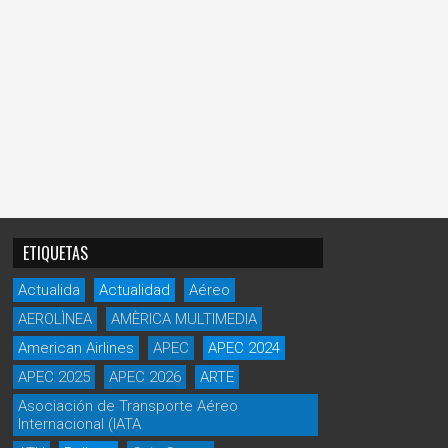
ETIQUETAS
Actualida
Actualidad
Aéreo
AEROLÌNEA
AMÈRICA MULTIMEDIA
American Airlines
APEC
APEC 2024
APEC 2025
APEC 2026
ARTE
Asociación de Transporte Aéreo
Internacional (IATA