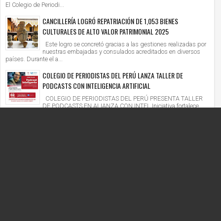
El Colegio de Periodi...
CANCILLERÍA LOGRÓ REPATRIACIÓN DE 1,053 BIENES
CULTURALES DE ALTO VALOR PATRIMONIAL 2025
Este logro se concretó gracias a las gestiones realizadas por
nuestras embajadas y consulados acreditados en diversos
países. Durante el a...
COLEGIO DE PERIODISTAS DEL PERÚ LANZA TALLER DE
PODCASTS CON INTELIGENCIA ARTIFICIAL
COLEGIO DE PERIODISTAS DEL PERÚ PRESENTA TALLER
DE PODCASTS EN ALIANZA CON INTEL Iniciativa fortalece
competencias digitales en un context...