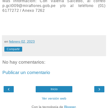
Más información: Con Valeria Salcedo, al correo
p.gct009@miraflores.gob.pe
y/o al teléfono (01)
6177272 / Anexo 7262
en
febrero 02, 2023
Compartir
No hay comentarios:
Publicar un comentario
‹
›
Inicio
Ver versión web
Con la tecnología de
Blogger
.