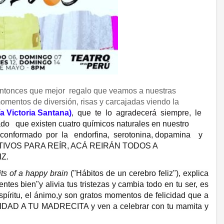
entonces que mejor regalo que veamos a nuestras
momentos de diversión, risas y carcajadas viendo la
 Victoria Santana)
, que te lo agradecerá siempre, le
o que existen cuatro químicos naturales en nuestro
d"conformado por la endorfina, serotonina, dopamina y
OTIVOS PARA REÍR, ACÁ REIRÁN TODOS A
Z.
ts of a happy bra
in
("Hábitos de un cerebro feliz"), explica
tes bien"y alivia tus tristezas y cambia todo en tu ser, es
píritu, el ánimo,y son gratos momentos de felicidad que a
CIDAD A TU MADRECITA y ven a celebrar con tu mamita y