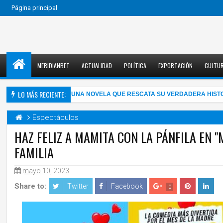
Página principal
MERIDIANBET
ACTUALIDAD
POLÍTICA
EXPORTACIÓN
CULTU
LO MÁS RECIENTE:
 ALMA MAHLER EN UNA NOVELA QUE RESCATA SU VERDADERA HISTORIA
Espectáculos
HAZ FELIZ A MAMITA CON LA PÁNFILA EN 
FAMILIA
mayo 10, 2023
Share to:
Twitter
Facebook
0