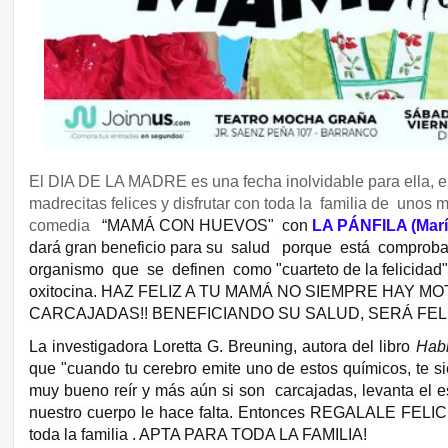
El DIA DE LA MADRE es una fecha inolvidable para ella, 
madrecitas felices y disfrutar con toda la familia de unos 
comedia
“MAMÁ CON HUEVOS" con
LA PÁNFILA (María
dará gran beneficio para su salud
porque está comprobad
organismo que se definen como "cuarteto de la felicida
oxitocina. HAZ FELIZ A TU MAMÁ NO SIEMPRE HAY M
CARCAJADAS!! BENEFICIANDO SU SALUD, SERÁ FELI
La investigadora Loretta G. Breuning, autora del libro
Habi
que "cuando tu cerebro emite uno de estos químicos, te sien
muy bueno reír y más aún si son carcajadas, levanta el es
nuestro cuerpo le hace falta. Entonces REGALALE FELI
toda la familia . APTA PARA TODA LA FAMILIA!