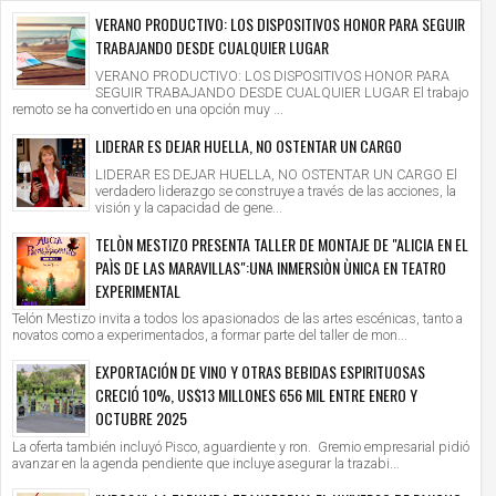
VERANO PRODUCTIVO: LOS DISPOSITIVOS HONOR PARA SEGUIR
NSITANDO" DESPIDE SU TEMPORADA EN JAZZ
SELVÁMONOS ANUNCIA SU EDICIÓN 2
 CON DOS ÚLTIMAS FUNCIONES QUE
CONSOLIDA A OXAPAMPA COMO EPIC
TRABAJANDO DESDE CUALQUIER LUGAR
BRAN LA FUERZA DE VOLVER A EMPEZAR
TURISMO CULTURAL EN EL PERÚ
ry
2026/7/16
Mary
2026/7/14
VERANO PRODUCTIVO: LOS DISPOSITIVOS HONOR PARA
SEGUIR TRABAJANDO DESDE CUALQUIER LUGAR El trabajo
remoto se ha convertido en una opción muy ...
LIDERAR ES DEJAR HUELLA, NO OSTENTAR UN CARGO
LIDERAR ES DEJAR HUELLA, NO OSTENTAR UN CARGO El
verdadero liderazgo se construye a través de las acciones, la
visión y la capacidad de gene...
TELÒN MESTIZO PRESENTA TALLER DE MONTAJE DE "ALICIA EN EL
PAÌS DE LAS MARAVILLAS":UNA INMERSIÒN ÙNICA EN TEATRO
EXPERIMENTAL
Telón Mestizo invita a todos los apasionados de las artes escénicas, tanto a
novatos como a experimentados, a formar parte del taller de mon...
EXPORTACIÓN DE VINO Y OTRAS BEBIDAS ESPIRITUOSAS
CRECIÓ 10%, US$13 MILLONES 656 MIL ENTRE ENERO Y
OCTUBRE 2025
La oferta también incluyó Pisco, aguardiente y ron. Gremio empresarial pidió
avanzar en la agenda pendiente que incluye asegurar la trazabi...