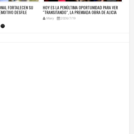
IONAL FORTALECEN SU
HOY ES LA PENÚLTIMA OPORTUNIDAD PARA VER
"TRA
EMOTIVO DESFILE
"TRANSITANDO", LA PREMIADA OBRA DE ALICIA
ZONE
SACO QUE CONMUEVE AL PÚBLICO EN JAZZ ZONE
CELE
Mary
2026/7/19
Ma