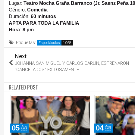
Lugar:
Teatro Mocha Graña Barranco (Jr. Saenz Peña 10
Género:
Comedia
Duración:
60 minutos
APTA PARA TODA LA FAMILIA
Hora: 8 pm
Etiquetas:
Espectáculos
Next
JOHANNA SAN MIGUEL Y CARLOS CARLÍN, ESTRENARON
"CANCELADOS" EXITOSAMENTE
RELATED POST
05
04
Aug
Aug
2026
2026