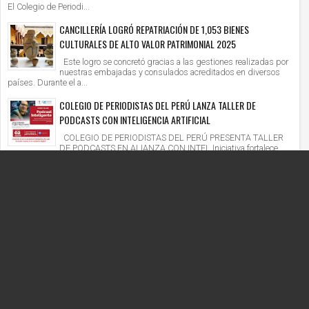
El Colegio de Periodi...
CANCILLERÍA LOGRÓ REPATRIACIÓN DE 1,053 BIENES
CULTURALES DE ALTO VALOR PATRIMONIAL 2025
Este logro se concretó gracias a las gestiones realizadas por
nuestras embajadas y consulados acreditados en diversos
países. Durante el a...
COLEGIO DE PERIODISTAS DEL PERÚ LANZA TALLER DE
PODCASTS CON INTELIGENCIA ARTIFICIAL
COLEGIO DE PERIODISTAS DEL PERÚ PRESENTA TALLER
DE PODCASTS EN ALIANZA CON INTEL Iniciativa fortalece
competencias digitales en un context...