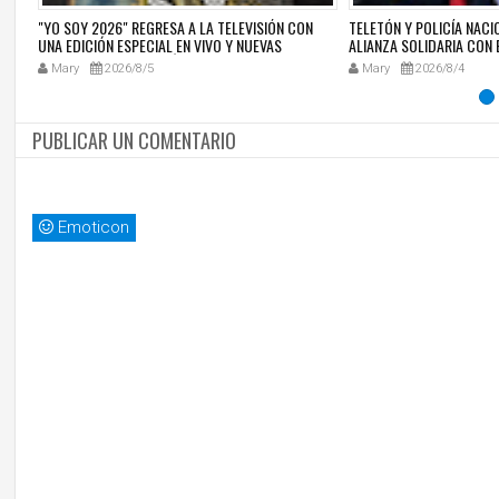
ZZ
"YO SOY 2026" REGRESA A LA TELEVISIÓN CON
TELETÓN Y POLICÍA NAC
RE
UNA EDICIÓN ESPECIAL EN VIVO Y NUEVAS
ALIANZA SOLIDARIA CON 
SORPRESAS PARA EL PÚBLICO
DEDICADO A LA NIÑEZ
Mary
2026/8/5
Mary
2026/8/4
PUBLICAR UN COMENTARIO
Emoticon