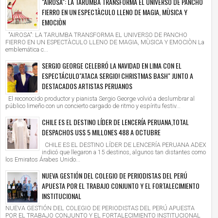
"AIROSA": LA TARUMBA TRANSFORMA EL UNIVERSO DE PANCHO
FIERRO EN UN ESPECTÀCULO LLENO DE MAGIA, MÙSICA Y
EMOCIÒN
"AIROSA": LA TARUMBA TRANSFORMA EL UNIVERSO DE PANCHO
FIERRO EN UN ESPECTÀCULO LLENO DE MAGIA, MÙSICA Y EMOCIÒN La
emblemática c...
SERGIO GEORGE CELEBRÓ LA NAVIDAD EN LIMA CON EL
ESPECTÁCULO"ATACA SERGIO! CHRISTMAS BASH" JUNTO A
DESTACADOS ARTISTAS PERUANOS
El reconocido productor y pianista Sergio George volvió a deslumbrar al
público limeño con un concierto cargado de ritmo y espíritu festiv...
CHILE ES EL DESTINO LÍDER DE LENCERÍA PERUANA,TOTAL
DESPACHOS US$ 5 MILLONES 488 A OCTUBRE
CHILE ES EL DESTINO LÍDER DE LENCERÍA PERUANA ADEX
indicó que llegaron a 15 destinos, algunos tan distantes como
los Emiratos Árabes Unido...
NUEVA GESTIÓN DEL COLEGIO DE PERIODISTAS DEL PERÚ
APUESTA POR EL TRABAJO CONJUNTO Y EL FORTALECIMIENTO
INSTITUCIONAL
NUEVA GESTIÓN DEL COLEGIO DE PERIODISTAS DEL PERÚ APUESTA
POR EL TRABAJO CONJUNTO Y EL FORTALECIMIENTO INSTITUCIONAL