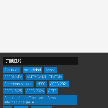
.
ETIQUETAS
Actualida
Actualidad
Aéreo
AEROLÌNEA
AMÈRICA MULTIMEDIA
American Airlines
APEC
APEC 2024
APEC 2025
APEC 2026
ARTE
Asociación de Transporte Aéreo
Internacional (IATA