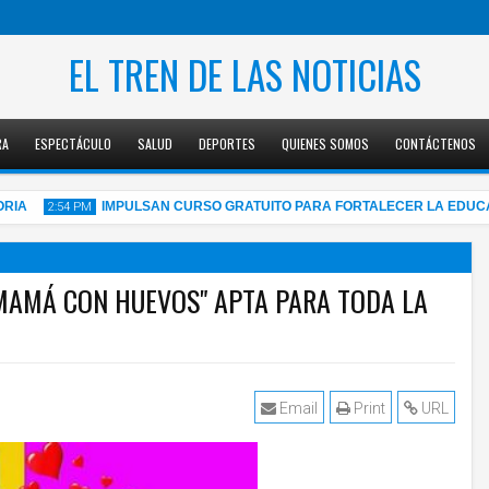
EL TREN DE LAS NOTICIAS
RA
ESPECTÁCULO
SALUD
DEPORTES
QUIENES SOMOS
CONTÁCTENOS
IMPULSAN CURSO GRATUITO PARA FORTALECER LA EDUCACIÓN
2:54 PM
"MAMÁ CON HUEVOS" APTA PARA TODA LA
05
Aug
2026
Email
Print
URL