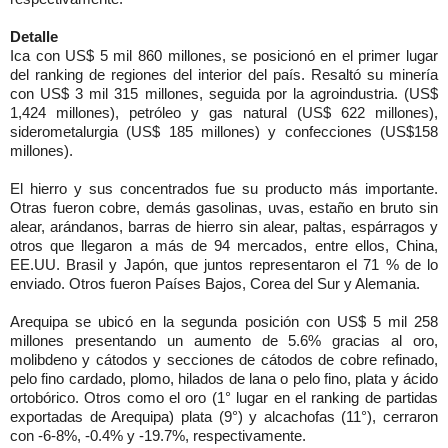
Detalle
Ica con US$ 5 mil 860 millones, se posicionó en el primer lugar
del ranking de regiones del interior del país. Resaltó su minería
con US$ 3 mil 315 millones, seguida por la agroindustria. (US$
1,424 millones), petróleo y gas natural (US$ 622 millones),
siderometalurgia (US$ 185 millones) y confecciones (US$158
millones).
El hierro y sus concentrados fue su producto más importante.
Otras fueron cobre, demás gasolinas, uvas, estaño en bruto sin
alear, arándanos, barras de hierro sin alear, paltas, espárragos y
otros que llegaron a más de 94 mercados, entre ellos, China,
EE.UU. Brasil y Japón, que juntos representaron el 71 % de lo
enviado. Otros fueron Países Bajos, Corea del Sur y Alemania.
Arequipa se ubicó en la segunda posición con US$ 5 mil 258
millones presentando un aumento de 5.6% gracias al oro,
molibdeno y cátodos y secciones de cátodos de cobre refinado,
pelo fino cardado, plomo, hilados de lana o pelo fino, plata y ácido
ortobórico. Otros como el oro (1° lugar en el ranking de partidas
exportadas de Arequipa) plata (9°) y alcachofas (11°), cerraron
con -6-8%, -0.4% y -19.7%, respectivamente.