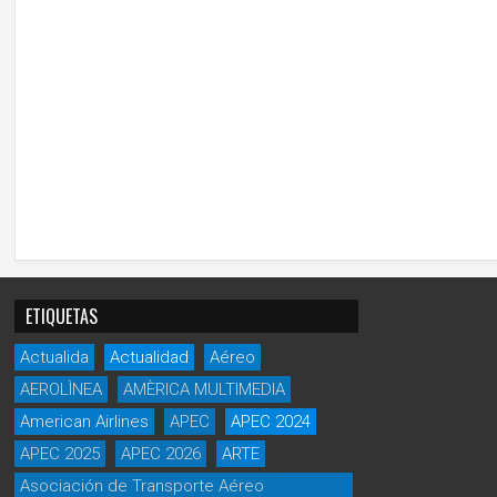
ETIQUETAS
Actualida
Actualidad
Aéreo
AEROLÌNEA
AMÈRICA MULTIMEDIA
American Airlines
APEC
APEC 2024
APEC 2025
APEC 2026
ARTE
Asociación de Transporte Aéreo