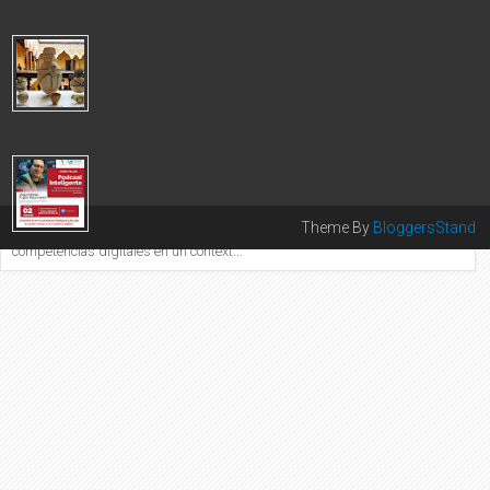
El Colegio de Periodi...
CANCILLERÍA LOGRÓ REPATRIACIÓN DE 1,053 BIENES
CULTURALES DE ALTO VALOR PATRIMONIAL 2025
Este logro se concretó gracias a las gestiones realizadas por
nuestras embajadas y consulados acreditados en diversos
países. Durante el a...
COLEGIO DE PERIODISTAS DEL PERÚ LANZA TALLER DE
PODCASTS CON INTELIGENCIA ARTIFICIAL
COLEGIO DE PERIODISTAS DEL PERÚ PRESENTA TALLER
Theme By
BloggersStand
DE PODCASTS EN ALIANZA CON INTEL Iniciativa fortalece
competencias digitales en un context...