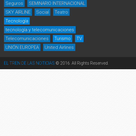
Seguros
SEMINARIO INTERNACIONAL
SKY AIRLINE
Social
Teatro
Tecnología
tecnología y telecomunicaciones
Telecomunicaciones
Turismo
TV
UNIÓN EUROPEA
United Airlines
EL TREN DE LAS NOTICIAS
© 2016. All Rights Reserved.