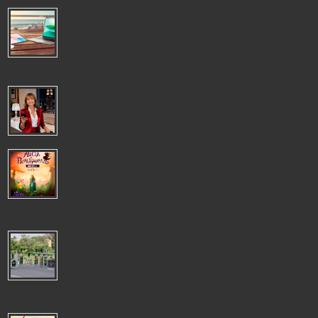
VERANO PRODUCTIVO: LOS DISPOSITIVOS HONOR PARA SEGUIR
TRABAJANDO DESDE CUALQUIER LUGAR
VERANO PRODUCTIVO: LOS DISPOSITIVOS HONOR PARA
SEGUIR TRABAJANDO DESDE CUALQUIER LUGAR El trabajo
remoto se ha convertido en una opción muy ...
LIDERAR ES DEJAR HUELLA, NO OSTENTAR UN CARGO
LIDERAR ES DEJAR HUELLA, NO OSTENTAR UN CARGO El
verdadero liderazgo se construye a través de las acciones, la
visión y la capacidad de gene...
TELÒN MESTIZO PRESENTA TALLER DE MONTAJE DE "ALICIA EN EL
PAÌS DE LAS MARAVILLAS":UNA INMERSIÒN ÙNICA EN TEATRO
EXPERIMENTAL
Telón Mestizo invita a todos los apasionados de las artes escénicas, tanto a
novatos como a experimentados, a formar parte del taller de mon...
EXPORTACIÓN DE VINO Y OTRAS BEBIDAS ESPIRITUOSAS
CRECIÓ 10%, US$13 MILLONES 656 MIL ENTRE ENERO Y
OCTUBRE 2025
La oferta también incluyó Pisco, aguardiente y ron. Gremio empresarial pidió
avanzar en la agenda pendiente que incluye asegurar la trazabi...