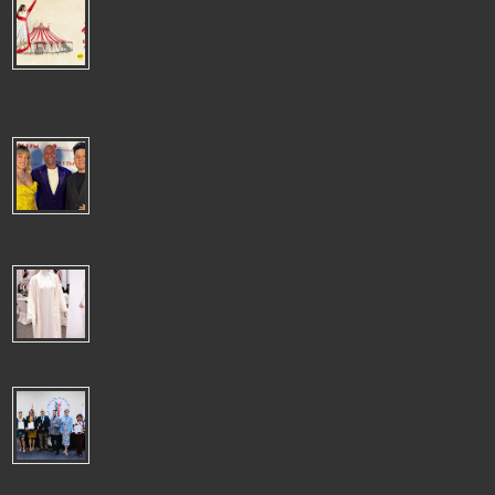
"AIROSA": LA TARUMBA TRANSFORMA EL UNIVERSO DE PANCHO
FIERRO EN UN ESPECTÀCULO LLENO DE MAGIA, MÙSICA Y
EMOCIÒN
"AIROSA": LA TARUMBA TRANSFORMA EL UNIVERSO DE PANCHO
FIERRO EN UN ESPECTÀCULO LLENO DE MAGIA, MÙSICA Y EMOCIÒN La
emblemática c...
SERGIO GEORGE CELEBRÓ LA NAVIDAD EN LIMA CON EL
ESPECTÁCULO"ATACA SERGIO! CHRISTMAS BASH" JUNTO A
DESTACADOS ARTISTAS PERUANOS
El reconocido productor y pianista Sergio George volvió a deslumbrar al
público limeño con un concierto cargado de ritmo y espíritu festiv...
CHILE ES EL DESTINO LÍDER DE LENCERÍA PERUANA,TOTAL
DESPACHOS US$ 5 MILLONES 488 A OCTUBRE
CHILE ES EL DESTINO LÍDER DE LENCERÍA PERUANA ADEX
indicó que llegaron a 15 destinos, algunos tan distantes como
los Emiratos Árabes Unido...
NUEVA GESTIÓN DEL COLEGIO DE PERIODISTAS DEL PERÚ
APUESTA POR EL TRABAJO CONJUNTO Y EL FORTALECIMIENTO
INSTITUCIONAL
NUEVA GESTIÓN DEL COLEGIO DE PERIODISTAS DEL PERÚ APUESTA
POR EL TRABAJO CONJUNTO Y EL FORTALECIMIENTO INSTITUCIONAL