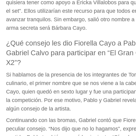
quisiera tener como apoyo a Ericka Villalobos para q
el set”
. Ellos utilizarían este recurso para que todos
avanzar tranquilos. Sin embargo,
salió otro nombre a 
arma secreta será Bárbara Cayo.
¿Qué consejo les dio Fiorella Cayo a Pab
Gabriel Calvo para participar en “El Gra
X2”?
Si hablamos de la presencia de los integrantes de To
culinario, el primer nombre que se nos viene a la cabe
Cayo
, quien quedó en sexto lugar y fue una participa
la competición. Por ese motivo,
Pablo y Gabriel revela
algún consejo de la artista.
Continuando con las bromas,
Gabriel contó que Fiore
peculiar consejo
.
“Nos dijo que no lo hagamos”,
expre