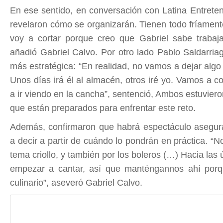
En ese sentido,
en conversación con Latina Entret
revelaron cómo se organizarán.
Tienen todo fríament
voy a cortar porque creo que Gabriel sabe trabaj
añadió Gabriel Calvo. Por otro lado
Pablo Saldarria
más estratégica:
“En realidad, no vamos a dejar algo
Unos días irá él al almacén, otros iré yo. Vamos a c
a ir viendo en la cancha”,
sentenció, Ambos estuvier
que están preparados para enfrentar este reto.
Además,
confirmaron que habrá espectáculo asegur
a decir a partir de cuándo lo pondrán en práctica.
“N
tema criollo, y también por los boleros (…) Hacia la
empezar a cantar, así que manténgannos ahí porqu
culinario”,
aseveró Gabriel Calvo.