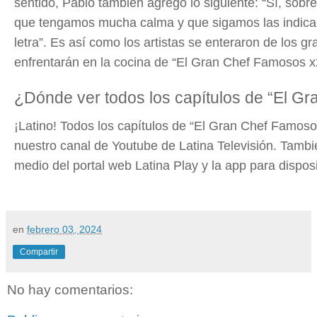
sentido,
Pablo también agregó lo siguiente:
“Sí, sobr
que tengamos mucha calma y que sigamos las indicac
letra”.
Es así como los artistas se enteraron de los gr
enfrentarán en la cocina de “El Gran Chef Famosos x
¿Dónde ver todos los capítulos de “El G
¡Latino! Todos los capítulos de “El Gran Chef Famoso
nuestro canal de Youtube de Latina Televisión. Tambi
medio del portal web Latina Play y la app para disposi
en
febrero 03, 2024
Compartir
No hay comentarios: