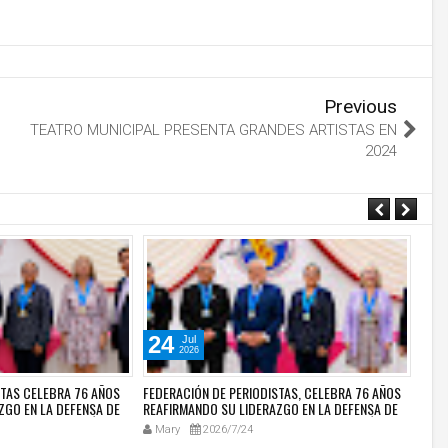
Previous
TEATRO MUNICIPAL PRESENTA GRANDES ARTISTAS EN
2024
24
0
Jul
2026
STAS CELEBRA 76 AÑOS
FEDERACIÓN DE PERIODISTAS, CELEBRA 76 AÑOS
SIPL
ZGO EN LA DEFENSA DE
REAFIRMANDO SU LIDERAZGO EN LA DEFENSA DE
TRAN
Y EL PERIODISMO ÉTICO
LA LIBERTAD DE PRENSA Y EL PERIODISMO ÉTICO
AERO
Mary
2026/7/24
Ma