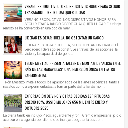
VERANO PRODUCTIVO: LOS DISPOSITIVOS HONOR PARA SEGUIR
TRABAJANDO DESDE CUALQUIER LUGAR
VERANO PRODUCTIVO: LOS DISPOSITIVOS HONOR PARA
SEGUIR TRABAJANDO DESDE CUALQUIER LUGAR El trabajo
remoto se ha convertido en una opción muy ...
LIDERAR ES DEJAR HUELLA, NO OSTENTAR UN CARGO
LIDERAR ES DEJAR HUELLA, NO OSTENTAR UN CARGO El
verdadero liderazgo se construye a través de las acciones, la
visión y la capacidad de gene...
TELÒN MESTIZO PRESENTA TALLER DE MONTAJE DE "ALICIA EN EL
PAÌS DE LAS MARAVILLAS":UNA INMERSIÒN ÙNICA EN TEATRO
EXPERIMENTAL
Telón Mestizo invita a todos los apasionados de las artes escénicas, tanto a
novatos como a experimentados, a formar parte del taller de mon...
EXPORTACIÓN DE VINO Y OTRAS BEBIDAS ESPIRITUOSAS
CRECIÓ 10%, US$13 MILLONES 656 MIL ENTRE ENERO Y
OCTUBRE 2025
La oferta también incluyó Pisco, aguardiente y ron. Gremio empresarial pidió
avanzar en la agenda pendiente que incluye asegurar la trazabi...