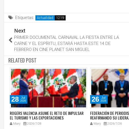
Etiquetas:
Actualidad
Next
PRIMER DOCUMENTAL CARNAVAL LA FIESTA ENTRE LA
CARNE Y EL ESPÍRITU, ESTARÁ HASTA ESTE 14 DE
FEBRERO EN CINE PLANET SAN MIGUEL
RELATED POST
28
26
Jul
Jul
2026
2026
S
ROGERS VALENCIA ASUME EL RETO DE IMPULSAR
FEDERACIÓN DE PERIODI
 Y
EL TURISMO Y LAS EXPORTACIONES
REAFIRMANDO SU LIDERA
LA LIBERTAD DE PRENSA 
Mary
2026/7/28
Mary
2026/7/26