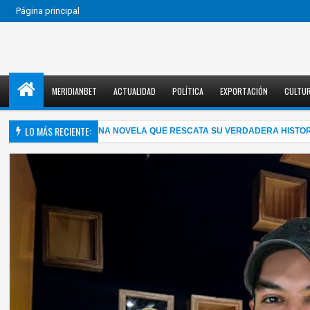
Página principal
MERIDIANBET
ACTUALIDAD
POLÍTICA
EXPORTACIÓN
CULTU
LO MÁS RECIENTE:
MA MAHLER EN UNA NOVELA QUE RESCATA SU VERDADERA HISTORIA
2