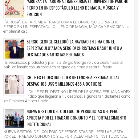
"AIROSA": LA TARUMBA TRANSFORMA EL UNIVERSO DE PANCHO
FIERRO EN UN ESPECTÀCULO LLENO DE MAGIA, MÙSICA Y
EMOCIÒN
"AIROSA": LA TARUMBA TRANSFORMA EL UNIVERSO DE PANCHO
FIERRO EN UN ESPECTÀCULO LLENO DE MAGIA, MÙSICA Y EMOCIÒN La
emblemática c...
SERGIO GEORGE CELEBRÓ LA NAVIDAD EN LIMA CON EL
ESPECTÁCULO"ATACA SERGIO! CHRISTMAS BASH" JUNTO A
DESTACADOS ARTISTAS PERUANOS
El reconocido productor y pianista Sergio George volvió a deslumbrar al
público limeño con un concierto cargado de ritmo y espíritu festiv...
CHILE ES EL DESTINO LÍDER DE LENCERÍA PERUANA,TOTAL
DESPACHOS US$ 5 MILLONES 488 A OCTUBRE
CHILE ES EL DESTINO LÍDER DE LENCERÍA PERUANA ADEX
indicó que llegaron a 15 destinos, algunos tan distantes como
los Emiratos Árabes Unido...
7
29
Jul
Jun
2026
2026
NUEVA GESTIÓN DEL COLEGIO DE PERIODISTAS DEL PERÚ
APUESTA POR EL TRABAJO CONJUNTO Y EL FORTALECIMIENTO
AP ALERTA QUE COBRO DE LA TUUA DE
KEIKO FUJIMORI ES ELEGIDA PRESIDE
INSTITUCIONAL
SFERENCIA PONE EN RIESGO EL EMPLEO
PARA EL PERÍODO 2026-2031
NÁUTICO Y LA COMPETITIVIDAD DEL PAÍS
NUEVA GESTIÓN DEL COLEGIO DE PERIODISTAS DEL PERÚ APUESTA
ry
2026/7/7
Mary
2026/6/29
POR EL TRABAJO CONJUNTO Y EL FORTALECIMIENTO INSTITUCIONAL