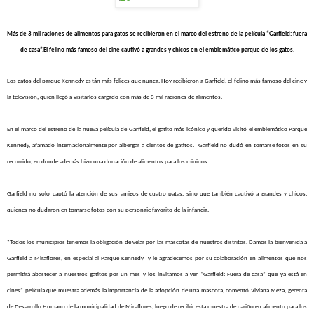
Más de 3 mil raciones de alimentos para gatos se recibieron en el marco del estreno de la película
“Garfield: fuera
de casa”.
El felino más famoso del cine cautivó a grandes y chicos en el emblemático parque de los gatos.
Los gatos del parque Kennedy están más felices que nunca. Hoy recibieron a Garfield, el felino más famoso del cine y
la televisión, quien llegó a visitarlos cargado con más de 3 mil raciones de alimentos.
En el marco del estreno de la nueva película
de Garfield, el gatito más icónico y querido visitó el emblemático Parque
Kennedy, afamado internacionalmente por albergar a cientos de gatitos
.
Garfield no dudó en tomarse fotos en su
recorrido, en donde además hizo una donación de alimentos para los mininos.
Garfield no solo captó la atención de sus amigos de cuatro patas, sino que también cautivó a grandes y chicos,
quienes no dudaron en tomarse fotos con su personaje favorito de la infancia.
“Todos los municipios tenemos la obligación de velar por las mascotas de nuestros distritos. Damos la bienvenida a
Garfield a Miraflores, en especial al Parque Kennedy y le agradecemos por su colaboración en alimentos que nos
permitirá abastecer a nuestros gatitos por un mes y los invitamos a ver “Garfield: Fuera de casa” que ya está en
cines” película que muestra además la importancia de la adopción de una mascota, comentó Viviana Meza, gerenta
de Desarrollo Humano de la municipalidad de Miraflores, luego de recibir esta muestra de cariño en alimento para los