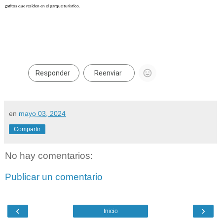
gatitos que residen en el parque turístico.
Responder
Reenviar
en
mayo 03, 2024
Compartir
No hay comentarios:
Publicar un comentario
‹
›
Inicio